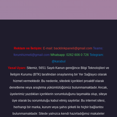
er.xyz/
Reklam ve İletişim:
E-mail:
backlinkpaneli@gmail.com
Teams:
forumhizmeti@gmail.com
Whatsapp: 0262 606 0 726
Telegram:
@karabul
Yasal Uyarı:
Sitemiz, 5651 Sayılı Kanun gereğince Bilgi Teknolojileri ve
İletişim Kurumu (BTK) tarafından onaylanmış bir Yer Sağlayıcı olarak
hizmet vermektedir. Bu nedenle, sitedeki içerikleri proaktif olarak
denetleme veya araştırma yükümlülüğümüz bulunmamaktadır. Ancak,
üyelerimiz yazdıkları içeriklerin sorumluluğunu taşımakta olup, siteye
üye olarak bu sorumluluğu kabul etmiş sayılırlar. Bu internet sitesi,
herhangi bir marka, kurum veya şahıs şirketi ile hiçbir bağlantısı
bulunmamaktadır. Sitede yalnızca kendi hazırladığımız makaleler