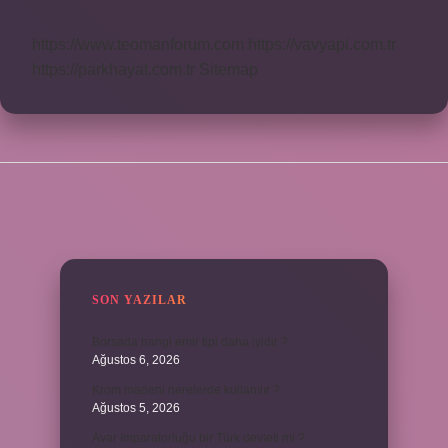
https://www.teomanforum.com
https://vavyapi.com.tr
https://parkhayat.com.tr
Sitemap
SIDEBAR
SON YAZILAR
Borsada hangi emir tipi daha iyidir ?
Ağustos 6, 2026
Krom madeni nerelerde kullanılır ?
Ağustos 5, 2026
Avar İmparatorluğu bir Türk devleti mi ?