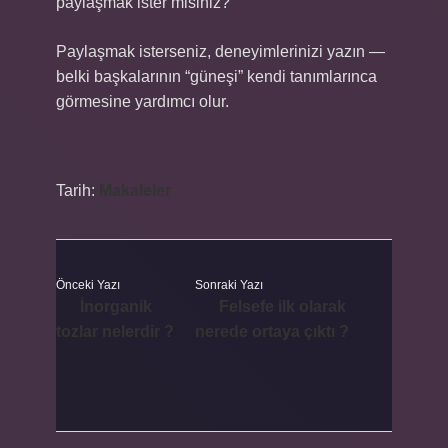
paylaşmak ister misiniz?
Paylaşmak isterseniz, deneyimlerinizi yazın —
belki başkalarının “güneşi” kendi tanımlarınca
görmesine yardımcı olur.
Tarih:
Makaleler
Önceki Yazı
Sonraki Yazı
İnorganik
Felsefe ilk olarak
tozlar nelerdir ?
nerede ortaya çıktı ?