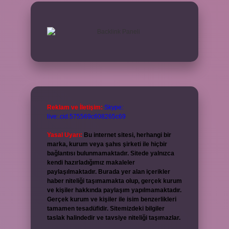
Reklam ve İletişim:
Skype:
live:.cid.575569c608265c69
Yasal Uyarı:
Bu internet sitesi, herhangi bir
marka, kurum veya şahıs şirketi ile hiçbir
bağlantısı bulunmamaktadır. Sitede yalnızca
kendi hazırladığımız makaleler
paylaşılmaktadır. Burada yer alan içerikler
haber niteliği taşımamakta olup, gerçek kurum
ve kişiler hakkında paylaşım yapılmamaktadır.
Gerçek kurum ve kişiler ile isim benzerlikleri
tamamen tesadüfidir. Sitemizdeki bilgiler
taslak halindedir ve tavsiye niteliği taşımazlar.