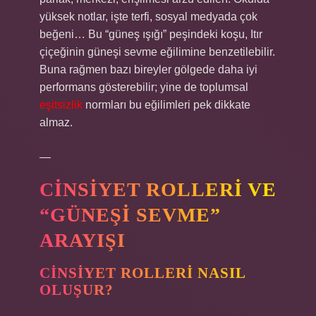
yüksek notlar, işte terfi, sosyal medyada çok
beğeni… Bu “güneş ışığı” peşindeki koşu, Itır
çiçeğinin güneşi sevme eğilimine benzetilebilir.
Buna rağmen bazı bireyler gölgede daha iyi
performans gösterebilir; yine de toplumsal
eşitsizlik
normları bu eğilimleri pek dikkate
almaz.
—
CINSIYET ROLLERI VE
“GÜNEŞI SEVME”
ARAYIŞI
CINSIYET ROLLERI NASIL
OLUŞUR?