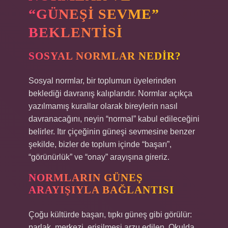
“GÜNEŞI SEVME”
BEKLENTISI
SOSYAL NORMLAR NEDIR?
Sosyal normlar, bir toplumun üyelerinden
beklediği davranış kalıplarıdır. Normlar açıkça
yazılmamış kurallar olarak bireylerin nasıl
davranacağını, neyin “normal” kabul edileceğini
belirler. Itır çiçeğinin güneşi sevmesine benzer
şekilde, bizler de toplum içinde “başarı”,
“görünürlük” ve “onay” arayışına gireriz.
NORMLARIN GÜNEŞ
ARAYIŞIYLA BAĞLANTISI
Çoğu kültürde başarı, tıpkı güneş gibi görülür:
parlak, merkezi, erişilmesi arzu edilen. Okulda