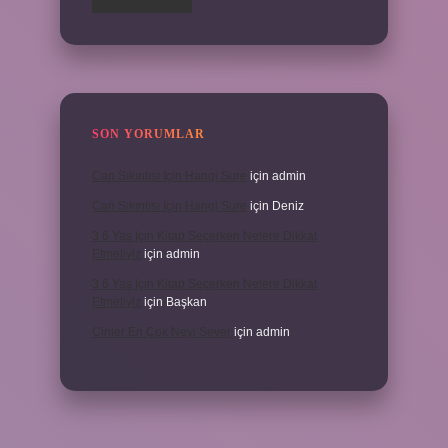
SON YORUMLAR
Can Sıkıntısı Için Hangi Sure
için
admin
Can Sıkıntısı Için Hangi Sure
için
Deniz
3 6 Yaş Için Kitap Seçerken Nelere Dikkat
Etmeliyiz
için
admin
3 6 Yaş Için Kitap Seçerken Nelere Dikkat
Etmeliyiz
için
Başkan
Cinler En Çok Neyi Sever
için
admin