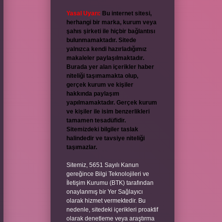
Yasal Uyarı:
Bu internet sitesi,
herhangi bir marka, kurum veya
şahıs şirketi ile hiçbir bağlantısı
bulunmamaktadır. Sitede
yalnızca kendi hazırladığımız
makaleler paylaşılmaktadır.
Burada yer alan içerikler haber
niteliği taşımamakta olup,
gerçek kurum ve kişiler
hakkında paylaşım
yapılmamaktadır. Gerçek kurum
ve kişiler ile isim benzerlikleri
tamamen tesadüfidir.
Sitemizdeki bilgiler taslak
halindedir ve tavsiye niteliği
taşımazlar.
Sitemiz, 5651 Sayılı Kanun
gereğince Bilgi Teknolojileri ve
İletişim Kurumu (BTK) tarafından
onaylanmış bir Yer Sağlayıcı
olarak hizmet vermektedir. Bu
nedenle, sitedeki içerikleri proaktif
olarak denetleme veya araştırma