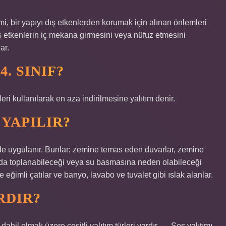
i, bir yapıyı dış etkenlerden korumak için alınan önlemleri
dış etkenlerin iç mekana girmesini veya nüfuz etmesini
ar.
. SINIF?
ri kullanılarak en aza indirilmesine yalıtım denir.
YAPILIR?
erde uygulanır. Bunlar; zemine temas eden duvarlar, zemine
nda toplanabileceği veya su basmasına neden olabileceği
e eğimli çatılar ve banyo, lavabo ve tuvalet gibi ıslak alanlar.
RDIR?
ı dahil olmak üzere çeşitli yalıtım türleri vardır. … Ses yalıtımı