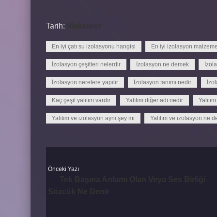
Tarih:
Makaleler
En iyi çatı su izolasyonu hangisi
En iyi izolasyon malzeme
İzolasyon çeşitleri nelerdir
İzolasyon ne demek
İzol
İzolasyon nerelere yapılır
İzolasyon tanımı nedir
İzo
Kaç çeşit yalıtım vardır
Yalıtım diğer adı nedir
Yalıtım
Yalıtım ve izolasyon aynı şey mi
Yalıtım ve izolasyon ne 
Önceki Yazı
Tek Başına Anlamı Olan Veya Ses Birliği
Sözcük Ne Denir