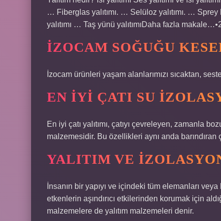
… Fiberglas yalıtımı. … Selüloz yalıtımı. … Sprey
yalıtımı … Taş yünü yalıtımıDaha fazla makale…
İZOCAM SOĞUĞU KESE
İzocam ürünleri yaşam alanlarımızı sıcaktan, sest
EN IYI ÇATI SU IZOLA
En iyi çatı yalıtımı, çatıyı çevreleyen, zamanla bo
malzemesidir. Bu özellikleri aynı anda barındıran 
YALITIM VE IZOLASYO
İnsanın bir yapıyı ve içindeki tüm elemanları veya
etkenlerin aşındırıcı etkilerinden korumak için ald
malzemelere de yalıtım malzemeleri denir.