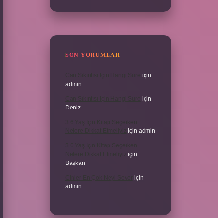
SON YORUMLAR
Can Sıkıntısı Için Hangi Sure
için
admin
Can Sıkıntısı Için Hangi Sure
için
Deniz
3 6 Yaş Için Kitap Seçerken
Nelere Dikkat Etmeliyiz
için
admin
3 6 Yaş Için Kitap Seçerken
Nelere Dikkat Etmeliyiz
için
Başkan
Cinler En Çok Neyi Sever
için
admin