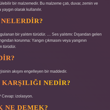
rülebilir bir malzemedir. Bu malzeme çatı, duvar, zemin ve
a yaygın olarak kullanılır.
 NELERDIR?
 uygulanan bir yalıtım türüdür. … Ses yalıtımı: Dışarıdan gelen
 Yangından korunma: Yangın çıkmasını veya yangının
m türüdür.
DIR?
rjisinin akışını engelleyen bir maddedir.
KARŞILIĞI NEDIR?
? Cevap: izolasyon.
K NE DEMEK?