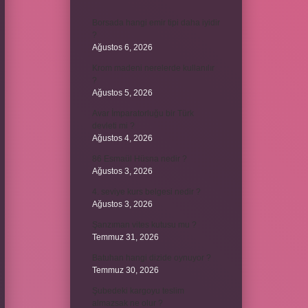
Borsada hangi emir tipi daha iyidir
?
Ağustos 6, 2026
Krom madeni nerelerde kullanılır
?
Ağustos 5, 2026
Avar İmparatorluğu bir Türk
devleti mi ?
Ağustos 4, 2026
86 Esmaül Hüsna nedir ?
Ağustos 3, 2026
4. seviye kurs belgesi nedir ?
Ağustos 3, 2026
Şanzıman vites kutusu mu ?
Temmuz 31, 2026
Batuhan hangi dizide oynuyor ?
Temmuz 30, 2026
Şubedeki kargoyu teslim
almazsak ne olur ?