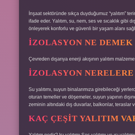
İnşaat sektöründe sıkça duyduğumuz “yalıtım” terim
ifade eder. Yalıtım, su, nem, ses ve sıcaklık gibi 
önleyerek konforlu ve güvenli bir yaşam alanı sağl
İZOLASYON NE DEMEK 4
Çevreden dışarıya enerji akışının yalıtım malzemele
İZOLASYON NERELERE 
Su yalıtımı, suyun binalarımıza girebileceği yerl
oturan temeller ve döşemeler, suyun yapının dışı
zeminin altındaki dış duvarlar, balkonlar, teraslar v
KAÇ ÇEŞIT YALITIM VA
Yalıtım nedir? Isı yalıtımı Ses yalıtımı ve ısı yalıtım