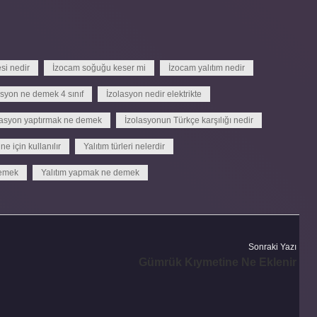
si nedir
İzocam soğuğu keser mi
İzocam yalıtım nedir
asyon ne demek 4 sınıf
İzolasyon nedir elektrikte
lasyon yaptırmak ne demek
İzolasyonun Türkçe karşılığı nedir
 ne için kullanılır
Yalıtım türleri nelerdir
demek
Yalıtım yapmak ne demek
Sonraki Yazı
Gümrük Kıymetine Ne Eklenir