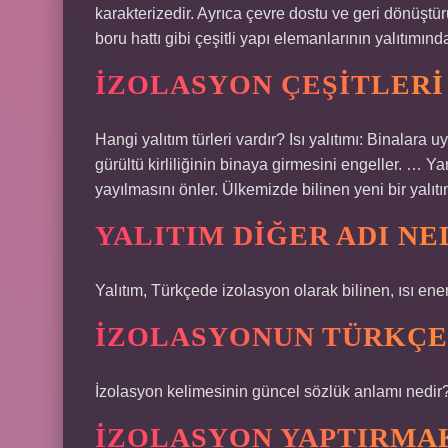
karakterizedir. Ayrıca çevre dostu ve geri dönüştü
boru hattı gibi çeşitli yapı elemanlarının yalıtımınd
İZOLASYON ÇEŞITLERI
Hangi yalıtım türleri vardır? Isı yalıtımı: Binalara
gürültü kirliliğinin binaya girmesini engeller. …
yayılmasını önler. Ülkemizde bilinen yeni bir yalıtı
YALITIM DIĞER ADI NE
Yalıtım, Türkçede izolasyon olarak bilinen, ısı ene
İZOLASYONUN TÜRKÇE 
İzolasyon kelimesinin güncel sözlük anlamı nedir
İZOLASYON YAPTIRMA