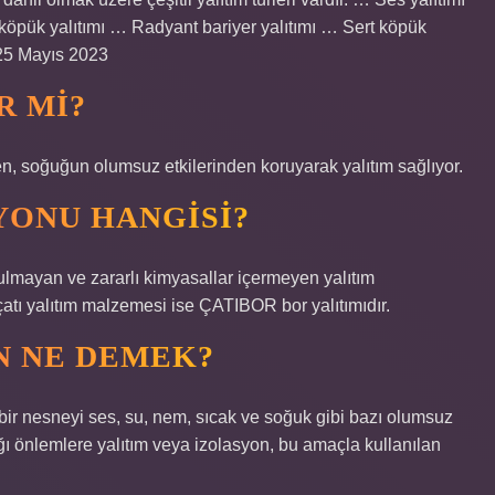
 köpük yalıtımı … Radyant bariyer yalıtımı … Sert köpük
•25 Mayıs 2023
R MI?
en, soğuğun olumsuz etkilerinden koruyarak yalıtım sağlıyor.
SYONU HANGISI?
zulmayan ve zararlı kimyasallar içermeyen yalıtım
çatı yalıtım malzemesi ise ÇATIBOR bor yalıtımıdır.
N NE DEMEK?
 bir nesneyi ses, su, nem, sıcak ve soğuk gibi bazı olumsuz
ığı önlemlere yalıtım veya izolasyon, bu amaçla kullanılan