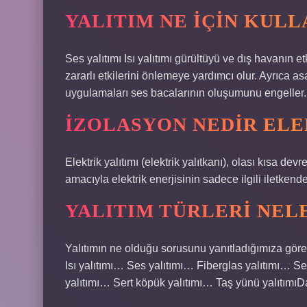
YALITIM NE IÇIN KULL
Ses yalıtımı Isı yalıtımı gürültüyü ve dış havanın e
zararlı etkilerini önlemeye yardımcı olur. Ayrıca as
uygulamaları ses bacalarının oluşumunu engeller.
İZOLASYON NEDIR EL
Elektrik yalıtımı (elektrik yalıtkanı), olası kısa d
amacıyla elektrik enerjisinin sadece ilgili iletken
YALITIM TÜRLERI NEL
Yalıtımın ne olduğu sorusunu yanıtladığımıza göre,
Isı yalıtımı… Ses yalıtımı… Fiberglas yalıtımı… S
yalıtımı… Sert köpük yalıtımı… Taş yünü yalıtım