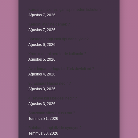
Kurutma makinesi çamaşırı neden kokutur ?
Ağustos 7, 2026
Kendini avut ne demek ?
Ağustos 7, 2026
Borsada hangi emir tipi daha iyidir ?
Ağustos 6, 2026
Krom madeni nerelerde kullanılır ?
Ağustos 5, 2026
Avar İmparatorluğu bir Türk devleti mi ?
Ağustos 4, 2026
86 Esmaül Hüsna nedir ?
Ağustos 3, 2026
4. seviye kurs belgesi nedir ?
Ağustos 3, 2026
Şanzıman vites kutusu mu ?
Temmuz 31, 2026
Batuhan hangi dizide oynuyor ?
Temmuz 30, 2026