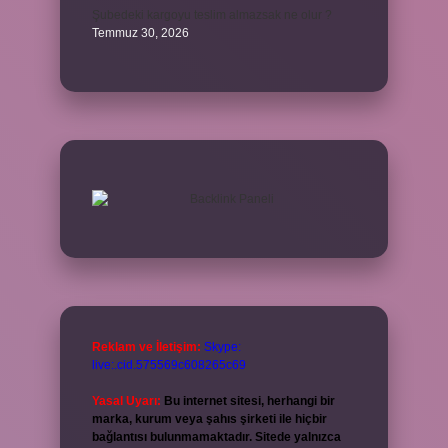
Şubedeki kargoyu teslim almazsak ne olur ?
Temmuz 30, 2026
Reklam ve İletişim:
Skype:
live:.cid.575569c608265c69
Yasal Uyarı:
Bu internet sitesi, herhangi bir
marka, kurum veya şahıs şirketi ile hiçbir
bağlantısı bulunmamaktadır. Sitede yalnızca