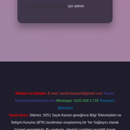
Cinler En Çok Neyi Sever
için
admin
texper.xyz/
Reklam ve İletişim:
E-mail:
backlinkpaneli@gmail.com
Teams:
forumhizmeti@gmail.com
Whatsapp: 0262 606 0 726
Telegram:
@karabul
Yasal Uyarı:
Sitemiz, 5651 Sayılı Kanun gereğince Bilgi Teknolojileri ve
İletişim Kurumu (BTK) tarafından onaylanmış bir Yer Sağlayıcı olarak
hizmet vermektedir. Bu nedenle, sitedeki içerikleri proaktif olarak