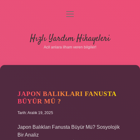
menüyü
aç
Anasayfa
Hızlı Yardım Hikayeleri
Gizlilik Politikası
Acil anlara ilham veren bilgiler!
Yasal Uyarı
Hakkımızda
JAPON BALIKLARI FANUSTA
BÜYÜR MÜ ?
Tarih: Aralık 19, 2025
Japon Balıkları Fanusta Büyür Mü? Sosyolojik
Bir Analiz