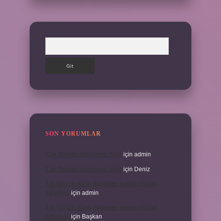
Arama
SON YORUMLAR
Can Sıkıntısı Için Hangi Sure
için
admin
Can Sıkıntısı Için Hangi Sure
için
Deniz
3 6 Yaş Için Kitap Seçerken Nelere Dikkat
Etmeliyiz
için
admin
3 6 Yaş Için Kitap Seçerken Nelere Dikkat
Etmeliyiz
için
Başkan