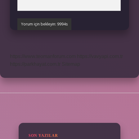
https://www.teomanforum.com
https://vavyapi.com.tr
https://parkhayat.com.tr
Sitemap
SIDEBAR
SON YAZILAR