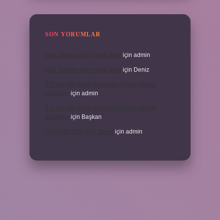
SON YORUMLAR
Can Sıkıntısı Için Hangi Sure
için
admin
Can Sıkıntısı Için Hangi Sure
için
Deniz
3 6 Yaş Için Kitap Seçerken Nelere Dikkat
Etmeliyiz
için
admin
3 6 Yaş Için Kitap Seçerken Nelere Dikkat
Etmeliyiz
için
Başkan
Cinler En Çok Neyi Sever
için
admin