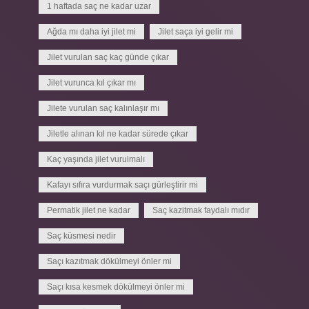
1 haftada saç ne kadar uzar
Ağda mı daha iyi jilet mi
Jilet saça iyi gelir mi
Jilet vurulan saç kaç günde çıkar
Jilet vurunca kıl çıkar mı
Jilete vurulan saç kalınlaşır mı
Jiletle alınan kıl ne kadar sürede çıkar
Kaç yaşında jilet vurulmalı
Kafayı sıfıra vurdurmak saçı gürleştirir mi
Permatik jilet ne kadar
Saç kazitmak faydalı mıdır
Saç küsmesi nedir
Saçı kazıtmak dökülmeyi önler mi
Saçı kısa kesmek dökülmeyi önler mi