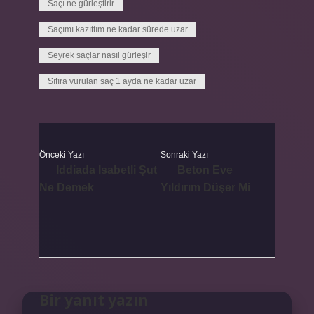
Saçı ne gürleştirir
Saçımı kazıttım ne kadar sürede uzar
Seyrek saçlar nasıl gürleşir
Sıfıra vurulan saç 1 ayda ne kadar uzar
Önceki Yazı
Sonraki Yazı
Iddiada Isabetli Şut
Beton Eve
Ne Demek
Yıldırım Düşer Mi
Bir yanıt yazın