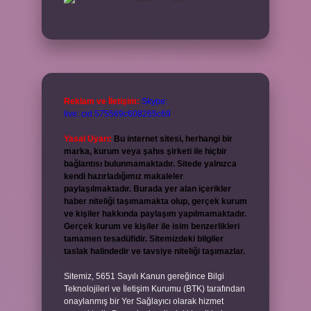
Reklam ve İletişim:
Skype:
live:.cid.575569c608265c69
Yasal Uyarı:
Bu internet sitesi, herhangi bir
marka, kurum veya şahıs şirketi ile hiçbir
bağlantısı bulunmamaktadır. Sitede yalnızca
kendi hazırladığımız makaleler
paylaşılmaktadır. Burada yer alan içerikler
haber niteliği taşımamakta olup, gerçek kurum
ve kişiler hakkında paylaşım yapılmamaktadır.
Gerçek kurum ve kişiler ile isim benzerlikleri
tamamen tesadüfidir. Sitemizdeki bilgiler
taslak halindedir ve tavsiye niteliği taşımazlar.
Sitemiz, 5651 Sayılı Kanun gereğince Bilgi
Teknolojileri ve İletişim Kurumu (BTK) tarafından
onaylanmış bir Yer Sağlayıcı olarak hizmet