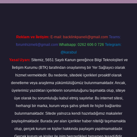
exper.xyz/
Reklam ve İletişim:
E-mail:
backlinkpaneli@gmail.com
Teams:
forumhizmeti@gmail.com
Whatsapp: 0262 606 0 726
Telegram:
@karabul
Yasal Uyarı:
Sitemiz, 5651 Sayılı Kanun gereğince Bilgi Teknolojileri ve
İletişim Kurumu (BTK) tarafından onaylanmış bir Yer Sağlayıcı olarak
hizmet vermektedir. Bu nedenle, sitedeki içerikleri proaktif olarak
denetleme veya araştırma yükümlülüğümüz bulunmamaktadır. Ancak,
üyelerimiz yazdıkları içeriklerin sorumluluğunu taşımakta olup, siteye
üye olarak bu sorumluluğu kabul etmiş sayılırlar. Bu internet sitesi,
herhangi bir marka, kurum veya şahıs şirketi ile hiçbir bağlantısı
bulunmamaktadır. Sitede yalnızca kendi hazırladığımız makaleler
paylaşılmaktadır. Burada yer alan içerikler haber niteliği taşımamakta
olup, gerçek kurum ve kişiler hakkında paylaşım yapılmamaktadır.
Gerçek kurum ve kişiler ile isim benzerlikleri tamamen tesadüfidir.