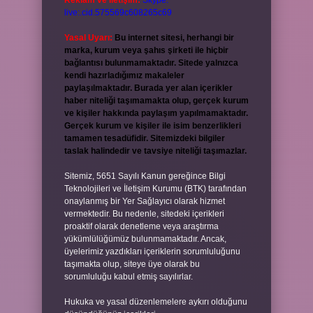
Reklam ve İletişim:
Skype:
live:.cid.575569c608265c69
Yasal Uyarı:
Bu internet sitesi, herhangi bir
marka, kurum veya şahıs şirketi ile hiçbir
bağlantısı bulunmamaktadır. Sitede yalnızca
kendi hazırladığımız makaleler
paylaşılmaktadır. Burada yer alan içerikler
haber niteliği taşımamakta olup, gerçek kurum
ve kişiler hakkında paylaşım yapılmamaktadır.
Gerçek kurum ve kişiler ile isim benzerlikleri
tamamen tesadüfidir. Sitemizdeki bilgiler
taslak halindedir ve tavsiye niteliği taşımazlar.
Sitemiz, 5651 Sayılı Kanun gereğince Bilgi
Teknolojileri ve İletişim Kurumu (BTK) tarafından
onaylanmış bir Yer Sağlayıcı olarak hizmet
vermektedir. Bu nedenle, sitedeki içerikleri
proaktif olarak denetleme veya araştırma
yükümlülüğümüz bulunmamaktadır. Ancak,
üyelerimiz yazdıkları içeriklerin sorumluluğunu
taşımakta olup, siteye üye olarak bu
sorumluluğu kabul etmiş sayılırlar.
Hukuka ve yasal düzenlemelere aykırı olduğunu