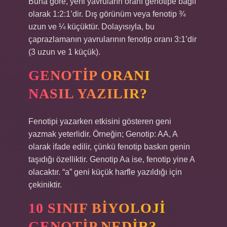
Buna göre, yeni yavruların oranı genotipe bağlı
olarak 1:2:1’dir. Dış görünüm veya fenotip ¾
uzun ve ¼ küçüktür. Dolayısıyla, bu
çaprazlamanın yavrularının fenotip oranı 3:1’dir
(3 uzun ve 1 küçük).
GENOTIP ORANI
NASIL YAZILIR?
Fenotipi yazarken etkisini gösteren geni
yazmak yeterlidir. Örneğin; Genotip: AA, A
olarak ifade edilir, çünkü fenotip baskın genin
taşıdığı özelliktir. Genotip Aa ise, fenotip yine A
olacaktır. “a” geni küçük harfle yazıldığı için
çekiniktir.
10 SINIF BIYOLOJI
GENOTIP NEDIR?