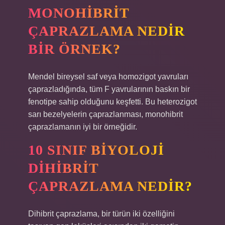
MONOHIBRIT
ÇAPRAZLAMA NEDIR
BIR ÖRNEK?
Mendel bireysel saf veya homozigot yavruları
çaprazladığında, tüm F yavrularının baskın bir
fenotipe sahip olduğunu keşfetti. Bu heterozigot
sarı bezelyelerin çaprazlanması, monohibrit
çaprazlamanın iyi bir örneğidir.
10 SINIF BIYOLOJI
DIHIBRIT
ÇAPRAZLAMA NEDIR?
Dihibrit çaprazlama, bir türün iki özelliğini