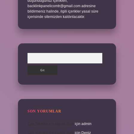
düşündüğünüz içerikleri,
backlinkpanelicomtr@gmail.com
adresine
bildirmeniz halinde, ilgili içerikler yasal süre
içerisinde sitemizden kaldırılacaktır.
Arama
SON YORUMLAR
Can Sıkıntısı Için Hangi Sure
için
admin
Can Sıkıntısı Için Hangi Sure
için
Deniz