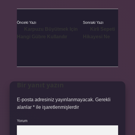
Önceki Yazı
Sonraki Yazı
Karpuzu Büyütmek Için
Kirli Sepeti
Hangi Gübre Kullanılır
Hikayesi Ne
Bir yanıt yazın
E-posta adresiniz yayınlanmayacak.
Gerekli
alanlar
*
ile işaretlenmişlerdir
Yorum