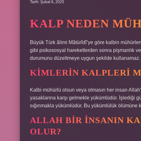
Tarih: Şubat 6, 2025
KALP NEDEN MÜ
Büyük Türk âlimi Mâtürîdî’ye göre kalbin mühürlen
gibi psikososyal hareketlerden sonra pişmanlık ve 
durumunu düzeltmeye uygun şekilde kullanamaz. D
KIMLERIN KALPLERI 
Kalbi mühürlü olsun veya olmasın her insan Allah’
yasaklarına karşı gelmekle yükümlüdür. İşlediği g
sığınmakla yükümlüdür. Bu yükümlülük ölümüne 
ALLAH BIR INSANIN K
OLUR?