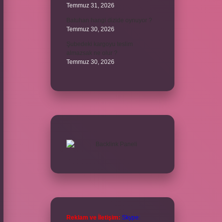
Temmuz 31, 2026
Batuhan hangi dizide oynuyor ?
Temmuz 30, 2026
Şubedeki kargoyu teslim
almazsak ne olur ?
Temmuz 30, 2026
Reklam ve İletişim:
Skype: