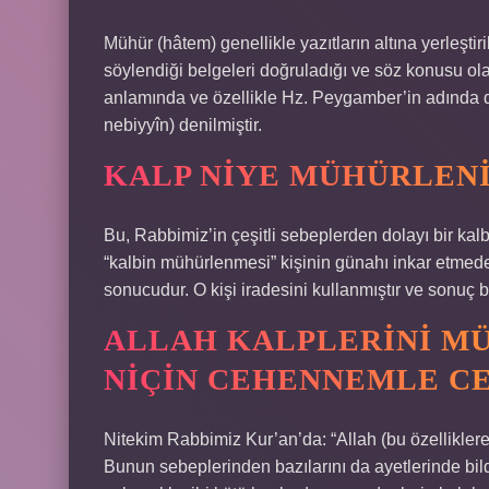
Mühür (hâtem) genellikle yazıtların altına yerleşti
söylendiği belgeleri doğruladığı ve söz konusu olayı
anlamında ve özellikle Hz. Peygamber’in adında d
nebiyyîn) denilmiştir.
KALP NIYE MÜHÜRLEN
Bu, Rabbimiz’in çeşitli sebeplerden dolayı bir ka
“kalbin mühürlenmesi” kişinin günahı inkar etmed
sonucudur. O kişi iradesini kullanmıştır ve sonuç 
ALLAH KALPLERINI MÜ
NIÇIN CEHENNEMLE C
Nitekim Rabbimiz Kur’an’da: “Allah (bu özelliklere
Bunun sebeplerinden bazılarını da ayetlerinde bild