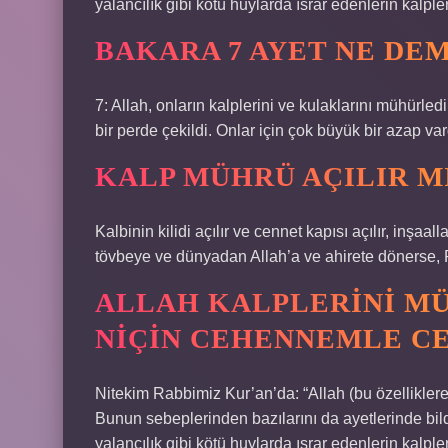
yalancılık gibi kötü huylarda ısrar edenlerin kalple
BAKARA 7 AYET NE DE
7: Allah, onların kalplerini ve kulaklarını mühürled
bir perde çekildi. Onlar için çok büyük bir azap var
KALP MÜHRÜ AÇILIR M
Kalbinin kilidi açılır ve cennet kapısı açılır, inşa
tövbeye ve dünyadan Allah’a ve ahirete dönerse, 
ALLAH KALPLERINI MÜ
NIÇIN CEHENNEMLE C
Nitekim Rabbimiz Kur’an’da: “Allah (bu özelliklere
Bunun sebeplerinden bazılarını da ayetlerinde bild
yalancılık gibi kötü huylarda ısrar edenlerin kalple