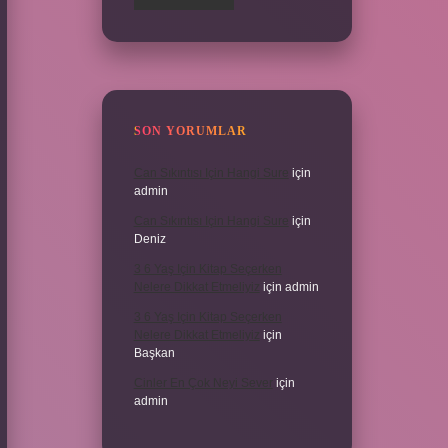
SON YORUMLAR
Can Sıkıntısı Için Hangi Sure
için
admin
Can Sıkıntısı Için Hangi Sure
için
Deniz
3 6 Yaş Için Kitap Seçerken
Nelere Dikkat Etmeliyiz
için
admin
3 6 Yaş Için Kitap Seçerken
Nelere Dikkat Etmeliyiz
için
Başkan
Cinler En Çok Neyi Sever
için
admin