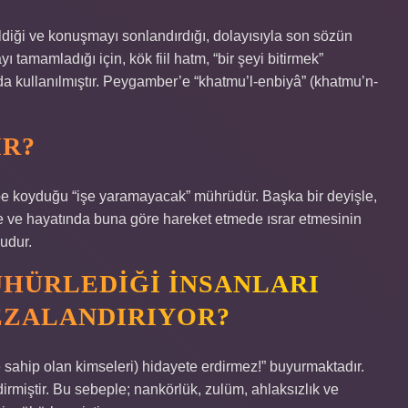
rildiği ve konuşmayı sonlandırdığı, dolayısıyla son sözün
 tamamladığı için, kök fiil hatm, “bir şeyi bitirmek”
a kullanılmıştır. Peygamber’e “khatmu’l-enbiyâ” (khatmu’n-
IR?
lbe koyduğu “işe yaramayacak” mührüdür. Başka bir deyişle,
e ve hayatında buna göre hareket etmede ısrar etmesinin
budur.
HÜRLEDIĞI INSANLARI
EZALANDIRIYOR?
 sahip olan kimseleri) hidayete erdirmez!” buyurmaktadır.
irmiştir. Bu sebeple; nankörlük, zulüm, ahlaksızlık ve