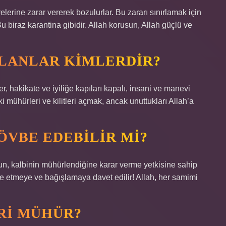
lerine zarar vererek bozulurlar. Bu zararı sınırlamak için
 Bu biraz karantina gibidir. Allah korusun, Allah güçlü ve
LANLAR KIMLERDIR?
er, hakikate ve iyiliğe kapıları kapalı, insani ve manevi
ki mühürleri ve kilitleri açmak, ancak unuttukları Allah’a
VBE EDEBILIR MI?
un, kalbinin mühürlendiğine karar verme yetkisine sahip
övbe etmeye ve bağışlamaya davet edilir! Allah, her samimi
RI MÜHÜR?