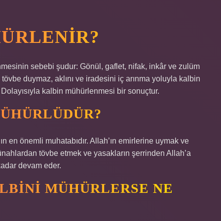
HÜRLENIR?
mesinin sebebi şudur: Gönül, gaflet, nifak, inkâr ve zulüm
tövbe duymaz, aklını ve iradesini iç arınma yoluyla kalbin
olayısıyla kalbin mühürlenmesi bir sonuçtur.
MÜHÜRLÜDÜR?
ın en önemli muhatabıdır. Allah’ın emirlerine uymak ve
ünahlardan tövbe etmek ve yasakların şerrinden Allah’a
kadar devam eder.
ALBINI MÜHÜRLERSE NE