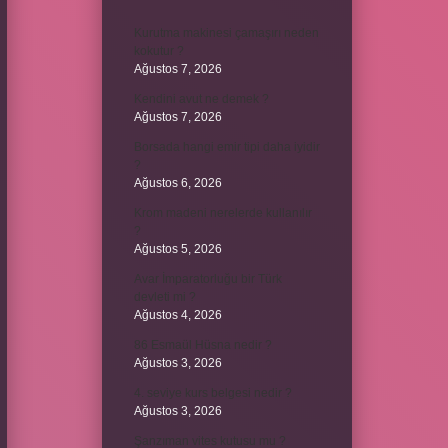
Kurutma makinesi çamaşırı neden
kokutur ?
Ağustos 7, 2026
Kendini avut ne demek ?
Ağustos 7, 2026
Borsada hangi emir tipi daha iyidir
?
Ağustos 6, 2026
Krom madeni nerelerde kullanılır
?
Ağustos 5, 2026
Avar İmparatorluğu bir Türk
devleti mi ?
Ağustos 4, 2026
86 Esmaül Hüsna nedir ?
Ağustos 3, 2026
4. seviye kurs belgesi nedir ?
Ağustos 3, 2026
Şanzıman vites kutusu mu ?