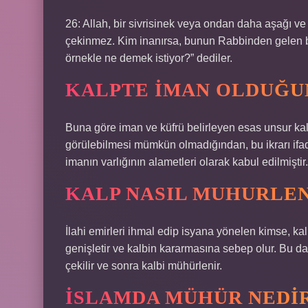
26: Allah, bir sivrisinek veya ondan daha aşağı ve
çekinmez. Kim inanırsa, bunun Rabbinden gelen bir
örnekle ne demek istiyor?” dediler.
KALPTE IMAN OLDUĞUN
Buna göre iman ve küfrü belirleyen esas unsur kalb
görülebilmesi mümkün olmadığından, bu ikrarı ifade
imanın varlığının alametleri olarak kabul edilmiştir.
KALP NASIL MUHURLEN
İlahi emirleri ihmal edip isyana yönelen kimse, kalb
genişletir ve kalbin kararmasına sebep olur. Bu d
çekilir ve sonra kalbi mühürlenir.
İSLAMDA MÜHÜR NEDI