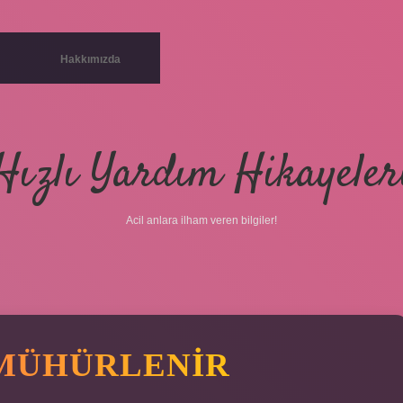
Hakkımızda
Hızlı Yardım Hikayeler
Acil anlara ilham veren bilgiler!
 MÜHÜRLENIR