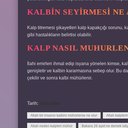
KALBIN SEYIRMESI NE
Kalp titremesi şikayetleri kalp kapakçığı sorunu, 
gibi hastalıkların belirtisi olabilir.
KALP NASIL MUHURLEN
İlahi emirleri ihmal edip isyana yönelen kimse, kalb
genişletir ve kalbin kararmasına sebep olur. Bu d
çekilir ve sonra kalbi mühürlenir.
Tarih:
Makaleler
Allah bir insanın kalbini mühürlerse ne olur
Allah kalpleri
Allah neden kalpleri mühür
Bakara 26 ayet ne demek isti