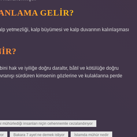
 ANLAMA GELIR?
kalp yetmezliği, kalp büyümesi ve kalp duvarının kalınlaşması
IR?
ini hak ve iyiliğe doğru daraltır, bâtıl ve kötülüğe doğru
avranışı sürdüren kimsenin gözlerine ve kulaklarına perde
ni mühürlediği insanları niçin cehennemle cezalandırıyor
yor
Bakara 7 ayet ne demek istiyor
İslamda mühür nedir