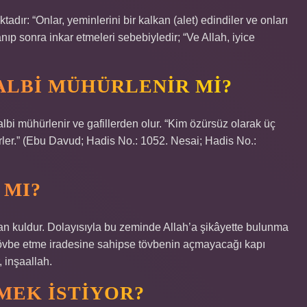
dır: “Onlar, yeminlerini bir kalkan (alet) edindiler ve onları
nıp sonra inkar etmeleri sebebiyledir; “Ve Allah, iyice
ALBI MÜHÜRLENIR MI?
bi mühürlenir ve gafillerden olur. “Kim özürsüz olarak üç
ler.” (Ebu Davud; Hadis No.: 1052. Nesai; Hadis No.:
 MI?
ozan kuldur. Dolayısıyla bu zeminde Allah’a şikâyette bulunma
e tövbe etme iradesine sahipse tövbenin açmayacağı kapı
r, inşaallah.
MEK ISTIYOR?