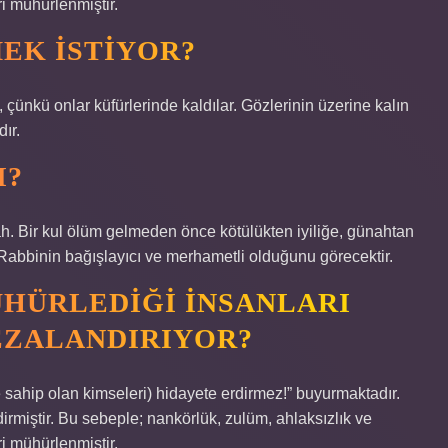
ri mühürlenmiştir.
MEK ISTIYOR?
i, çünkü onlar küfürlerinde kaldılar. Gözlerinin üzerine kalın
dır.
I?
allah. Bir kul ölüm gelmeden önce kötülükten iyiliğe, günahtan
Rabbinin bağışlayıcı ve merhametli olduğunu görecektir.
HÜRLEDIĞI INSANLARI
EZALANDIRIYOR?
 sahip olan kimseleri) hidayete erdirmez!” buyurmaktadır.
irmiştir. Bu sebeple; nankörlük, zulüm, ahlaksızlık ve
ri mühürlenmiştir.