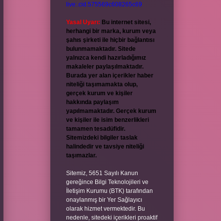
live:.cid.575569c608265c69
Yasal Uyarı:
Bu internet sitesi,
herhangi bir marka, kurum veya
şahıs şirketi ile hiçbir bağlantısı
bulunmamaktadır. Sitede
yalnızca kendi hazırladığımız
makaleler paylaşılmaktadır.
Burada yer alan içerikler haber
niteliği taşımamakta olup,
gerçek kurum ve kişiler
hakkında paylaşım
yapılmamaktadır. Gerçek kurum
ve kişiler ile isim benzerlikleri
tamamen tesadüfidir.
Sitemizdeki bilgiler taslak
halindedir ve tavsiye niteliği
taşımazlar.
Sitemiz, 5651 Sayılı Kanun
gereğince Bilgi Teknolojileri ve
İletişim Kurumu (BTK) tarafından
onaylanmış bir Yer Sağlayıcı
olarak hizmet vermektedir. Bu
nedenle, sitedeki içerikleri proaktif