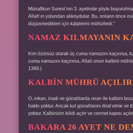
Münafikun Suresi’nin 3. ayetinde şöyle buyurulmakta
Allah’ın yolundan alıkoydular. Bu, onların önce ina
düşünmedikleri için kalplerini mühürledi.”
NAMAZ KILMAYANIN K
Kim özürsüz olarak üç cuma namazını kaçırırsa, kal
cuma namazını kaçırırsa, Allah onun kalbini mühür
1369.)
KALBIN MÜHRÜ AÇILIR
O, inkarı, inadı ve günahlarda ısrarı ile kalbini b
hakkı yoktur. Ancak kul günahlarını itiraf etme v
yoktur. Kalbinizin kilidi açılır ve cennet kapısı açılı
BAKARA 26 AYET NE DE