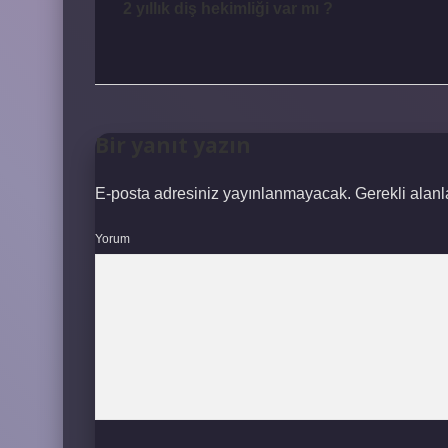
2 yıllık diş hekimliği var mı ?
Bir yanıt yazın
E-posta adresiniz yayınlanmayacak.
Gerekli alan
Yorum