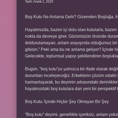
Tarih: Aralık 1, 2025
Boş Kutu Ne Anlama Gelir? Gizemden Boşluğa, İns
Hayatımızda, bazen içi dolu olan kutularla, bazen d
nokta da devreye girer. Gözümüzün önünde duran, fi
doldurulamayan, anlam arayışında olduğumuz bi
gibisin.” Peki ama bu ne anlama geliyor? İçinde hiç 
Gelecekte, toplumsal yapıyı şekillendiren boşlukla
Bugün, “boş kutu”yu yalnızca bir ifade olarak değil
durumları inceleyeceğiz. Erkeklerin çözüm odaklı b
harmanlayarak, bu deyimin arkasındaki derinlikler
hayatınızdaki boş kutulara dair yeni bir perspektif 
Boş Kutu: İçinde Hiçbir Şey Olmayan Bir Şey
“Boş kutu” deyimi, genellikle içeriksiz, anlam yoks