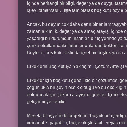
İçinde herhangi bir bilgi, değer ya da duygu taşıma
işlevi olmaması… İşte tam olarak boş kutu böyle bi
Ancak, bu deyim çok daha derin bir anlam taşıyabili
zamanla kimlik, değer ya da amaç arayışı içinde 
yaşadığı bir durumdur. İnsanlar, bir iş yerinde ya da
çünkü etraflarındaki insanlar onlardan beklentiler i
Böylece, boş kutu, aslında içsel bir boşluk ya da a
Erkeklerin Boş Kutuya Yaklaşımı: Çözüm Arayışı v
Erkekler için boş kutu genellikle bir çözülmesi ger
çoğunlukla bir şeyin eksik olduğu ve bu eksikliğin 
doldurmak için çözüm arayışına girerler. İçerik eksi
geliştirmeye itebilir.
Mesela bir işyerinde projelerin “boşluklar” içerdiğ
veri analizi yapabilir, bütçe oluşturabilir veya çözüm 