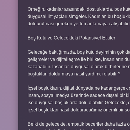
Örneğin, kadınlar arasındaki dostluklarda, boş ku
duygusal ihtiyaçları simgeler. Kadınlar, bu boşlukla
doldurulması gereken yerleri anlamaya çalışabilirl
Boş Kutu ve Gelecekteki Potansiyel Etkiler
Geleceğe baktığımızda, boş kutu deyiminin çok daha
gelişmeler ve dijitalleşme ile birlikte, insanların 
kazanabilir. İnsanlar, duygusal olarak birbirlerin
boşlukları doldurmaya nasıl yardımcı olabilir?
İçsel boşlukların, dijital dünyada ne kadar gerçek 
insan, sosyal medya üzerinde sadece dışsal bir kiml
ise duygusal boşluklarla dolu olabilir. Gelecekte, 
içsel boşlukları nasıl dolduracağımız önemli bir sor
Belki de gelecekte, empatik beceriler daha fazla ö