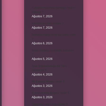
Kurutma makinesi çamaşırı neden
kokutur ?
Ağustos 7, 2026
Kendini avut ne demek ?
Ağustos 7, 2026
Borsada hangi emir tipi daha iyidir
?
Ağustos 6, 2026
Krom madeni nerelerde kullanılır
?
Ağustos 5, 2026
Avar İmparatorluğu bir Türk
devleti mi ?
Ağustos 4, 2026
86 Esmaül Hüsna nedir ?
Ağustos 3, 2026
4. seviye kurs belgesi nedir ?
Ağustos 3, 2026
Şanzıman vites kutusu mu ?