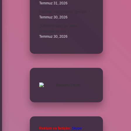
Temmuz 31, 2026
Batuhan hangi dizide oynuyor ?
Temmuz 30, 2026
Şubedeki kargoyu teslim
almazsak ne olur ?
Temmuz 30, 2026
Reklam ve İletişim:
Skype: