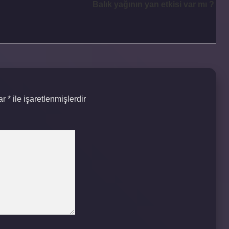
Balık yağının yan etkisi var mı ?
lar
*
ile işaretlenmişlerdir