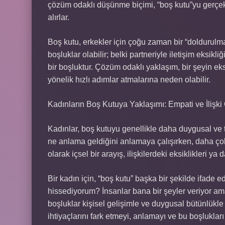
çözüm odaklı düşünme biçimi, “boş kutu”yu gerçek
alırlar.
Boş kutu, erkekler için çoğu zaman bir “doldurulma
boşluklar olabilir; belki partneriyle iletişim eksik
bir boşluktur. Çözüm odaklı yaklaşım, bir şeyin e
yönelik hızlı adımlar atmalarına neden olabilir.
Kadınların Boş Kutuya Yaklaşımı: Empati ve İlişki
Kadınlar, boş kutuyu genellikle daha duygusal ve 
ne anlama geldiğini anlamaya çalışırken, daha çok
olarak içsel bir arayış, ilişkilerdeki eksiklikleri 
Bir kadın için, “boş kutu” başka bir şekilde ifade e
hissediyorum? İnsanlar bana bir şeyler veriyor ama
boşluklar kişisel gelişimle ve duygusal bütünlükle i
ihtiyaçlarını fark etmeyi, anlamayı ve bu boşlukları