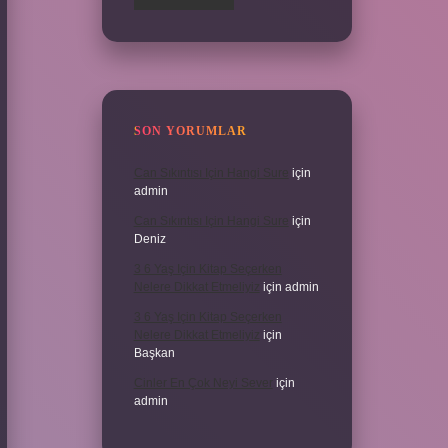
SON YORUMLAR
Can Sıkıntısı Için Hangi Sure
için
admin
Can Sıkıntısı Için Hangi Sure
için
Deniz
3 6 Yaş Için Kitap Seçerken
Nelere Dikkat Etmeliyiz
için
admin
3 6 Yaş Için Kitap Seçerken
Nelere Dikkat Etmeliyiz
için
Başkan
Cinler En Çok Neyi Sever
için
admin