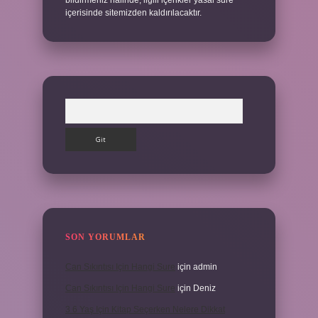
bildirmeniz halinde, ilgili içerikler yasal süre
içerisinde sitemizden kaldırılacaktır.
Arama
SON YORUMLAR
Can Sıkıntısı Için Hangi Sure
için
admin
Can Sıkıntısı Için Hangi Sure
için
Deniz
3 6 Yaş Için Kitap Seçerken Nelere Dikkat