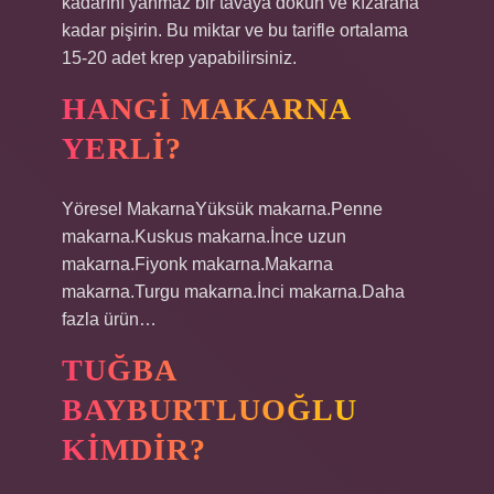
kadarını yanmaz bir tavaya dökün ve kızarana
kadar pişirin. Bu miktar ve bu tarifle ortalama
15-20 adet krep yapabilirsiniz.
HANGI MAKARNA
YERLI?
Yöresel MakarnaYüksük makarna.Penne
makarna.Kuskus makarna.İnce uzun
makarna.Fiyonk makarna.Makarna
makarna.Turgu makarna.İnci makarna.Daha
fazla ürün…
TUĞBA
BAYBURTLUOĞLU
KIMDIR?