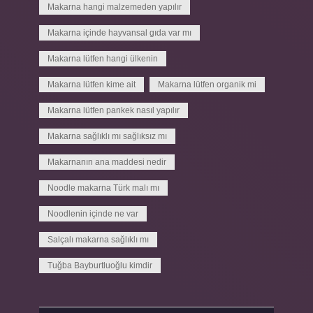
Makarna hangi malzemeden yapılır
Makarna içinde hayvansal gıda var mı
Makarna lütfen hangi ülkenin
Makarna lütfen kime ait
Makarna lütfen organik mi
Makarna lütfen pankek nasıl yapılır
Makarna sağlıklı mı sağlıksız mı
Makarnanın ana maddesi nedir
Noodle makarna Türk malı mı
Noodlenin içinde ne var
Salçalı makarna sağlıklı mı
Tuğba Bayburtluoğlu kimdir