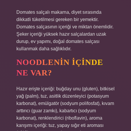
Domates salçalı makarna, diyet sırasında
dikkatli tüketilmesi gereken bir yemektir.
Domates salçasının içeriği ve miktarı önemlidir.
Şeker içeriği yüksek hazır salçalardan uzak
durup, ev yapımı, doğal domates salçası
kullanmak daha sağlıklıdır.
NOODLENIN IÇINDE
NE VAR?
Hazır erişte içeriği: buğday unu (gluten), bitkisel
yağ (palm), tuz, asitlik düzenleyici (potasyum
karbonat), emülgatör (sodyum polifosfat), kıvam
arttırıcı (guar zamkı), kabartıcı (sodyum
karbonat), renklendirici (riboflavin), aroma
karışımı içeriği: tuz, yapay sığır eti aroması