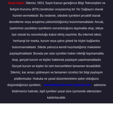
Yasal Uyarı:
Sitemiz, 5651 Sayılı Kanun gereğince Bilgi Teknolojileri ve
İletişim Kurumu (BTK) tarafından onaylanmış bir Yer Sağlayıcı olarak
hizmet vermektedir. Bu nedenle, sitedeki içerikleri proaktif olarak
denetleme veya araştırma yükümlülüğümüz bulunmamaktadır. Ancak,
üyelerimiz yazdıkları içeriklerin sorumluluğunu taşımakta olup, siteye
üye olarak bu sorumluluğu kabul etmiş sayılırlar. Bu internet sitesi,
herhangi bir marka, kurum veya şahıs şirketi ile hiçbir bağlantısı
bulunmamaktadır. Sitede yalnızca kendi hazırladığımız makaleler
paylaşılmaktadır. Burada yer alan içerikler haber niteliği taşımamakta
olup, gerçek kurum ve kişiler hakkında paylaşım yapılmamaktadır.
Gerçek kurum ve kişiler ile isim benzerlikleri tamamen tesadüfidir.
Sitemiz, kar amacı gütmeyen ve tamamen ücretsiz bir bilgi paylaşım
platformudur. Hukuka ve yasal düzenlemelere aykırı olduğunu
düşündüğünüz içerikleri,
backlinkpanelicomtr@gmail.com
adresine
bildirmeniz halinde, ilgili içerikler yasal süre içerisinde sitemizden
kaldırılacaktır.
Scro
to