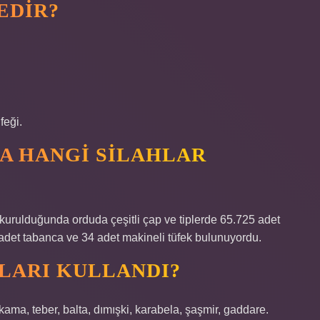
EDIR?
feği.
A HANGI SILAHLAR
rulduğunda orduda çeşitli çap ve tiplerde 65.725 adet
4 adet tabanca ve 34 adet makineli tüfek bulunuyordu.
LARI KULLANDI?
 kama, teber, balta, dımışki, karabela, şaşmir, gaddare.