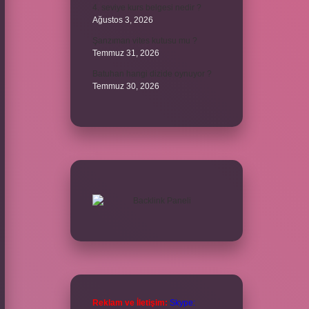
4. seviye kurs belgesi nedir ?
Ağustos 3, 2026
Şanzıman vites kutusu mu ?
Temmuz 31, 2026
Batuhan hangi dizide oynuyor ?
Temmuz 30, 2026
Reklam ve İletişim:
Skype: