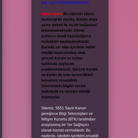
live:.cid.575569c608265c69
Yasal Uyarı:
Bu internet sitesi,
herhangi bir marka, kurum veya
şahıs şirketi ile hiçbir bağlantısı
bulunmamaktadır. Sitede
yalnızca kendi hazırladığımız
makaleler paylaşılmaktadır.
Burada yer alan içerikler haber
niteliği taşımamakta olup,
gerçek kurum ve kişiler
hakkında paylaşım
yapılmamaktadır. Gerçek kurum
ve kişiler ile isim benzerlikleri
tamamen tesadüfidir.
Sitemizdeki bilgiler taslak
halindedir ve tavsiye niteliği
taşımazlar.
Sitemiz, 5651 Sayılı Kanun
gereğince Bilgi Teknolojileri ve
İletişim Kurumu (BTK) tarafından
onaylanmış bir Yer Sağlayıcı
olarak hizmet vermektedir. Bu
nedenle, sitedeki içerikleri proaktif