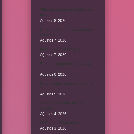
Titanyum tencere mi alüminyum
mu ?
Ağustos 8, 2026
Kurutma makinesi çamaşırı neden
kokutur ?
Ağustos 7, 2026
Kendini avut ne demek ?
Ağustos 7, 2026
Borsada hangi emir tipi daha iyidir
?
Ağustos 6, 2026
Krom madeni nerelerde kullanılır
?
Ağustos 5, 2026
Avar İmparatorluğu bir Türk
devleti mi ?
Ağustos 4, 2026
86 Esmaül Hüsna nedir ?
Ağustos 3, 2026