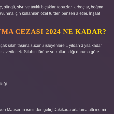
ç, süngü, sivri ve tırtıklı bıçaklar, topuzlar, kırbaçlar, boğma
savunma için kullanılan özel türden benzeri aletler. İnşaat
MA CEZASI 2024 NE KADAR?
çak silah taşıma suçunu işleyenlere 1 yıldan 3 yıla kadar
ı verilecek. Silahın türüne ve kullanıldığı duruma göre
feği.
von Mauser’in isminden gelir] Dakikada ortalama altı mermi