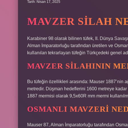
Tarih: Nisan 17, 2025
MAVZER SILAH N
Karabiner 98 olarak bilinen tüfek, II. Dünya Savaşı
Alman İmparatorluğu tarafından üretilen ve Osmanl
kullanılan tekrarlayan tüfeğin Türkçedeki genel ad
MAVZER SILAHININ ME
Bu tüfeğin özellikleri arasında: Mauser 1887’nin a
metredir. Düşman hedeflerini 1600 metreye kadar 
1887 mermisi olarak 9,5x60R mm mermi kullanılmış
OSMANLI MAVZERI NED
Mauser 87, Alman İmparatorluğu tarafından Osmanlı 