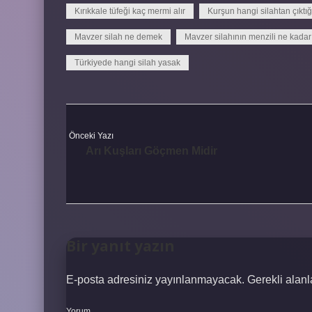
Kırıkkale tüfeği kaç mermi alır
Kurşun hangi silahtan çıktığı
Mavzer silah ne demek
Mavzer silahının menzili ne kadar
Türkiyede hangi silah yasak
Önceki Yazı
Arı Kuşları Göçmen Midir
Bir yanıt yazın
E-posta adresiniz yayınlanmayacak.
Gerekli alan
Yorum