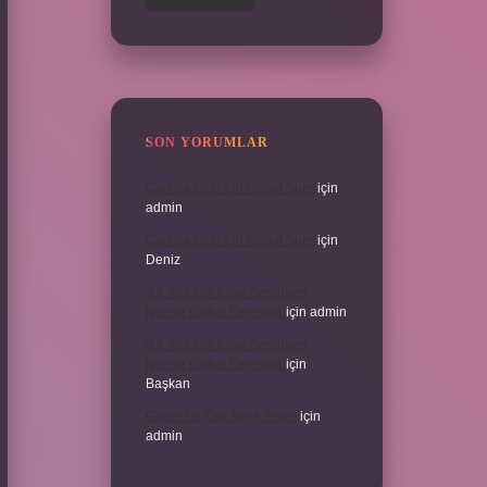
SON YORUMLAR
Can Sıkıntısı Için Hangi Sure
için
admin
Can Sıkıntısı Için Hangi Sure
için
Deniz
3 6 Yaş Için Kitap Seçerken
Nelere Dikkat Etmeliyiz
için
admin
3 6 Yaş Için Kitap Seçerken
Nelere Dikkat Etmeliyiz
için
Başkan
Cinler En Çok Neyi Sever
için
admin