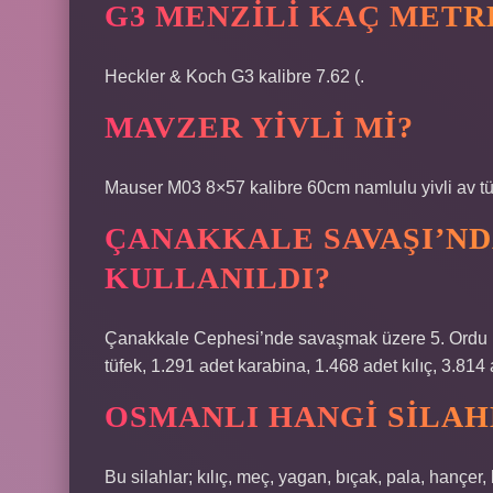
G3 MENZILI KAÇ METR
Heckler & Koch G3 kalibre 7.62 (.
MAVZER YIVLI MI?
Mauser M03 8×57 kalibre 60cm namlulu yivli av tü
ÇANAKKALE SAVAŞI’ND
KULLANILDI?
Çanakkale Cephesi’nde savaşmak üzere 5. Ordu ku
tüfek, 1.291 adet karabina, 1.468 adet kılıç, 3.81
OSMANLI HANGI SILAH
Bu silahlar; kılıç, meç, yagan, bıçak, pala, hançer,