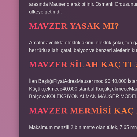
arasında Mauser olarak bilinir. Osmanlı Ordusunun 
ülkeye getirildi.
MAVZER YASAK MI?
Amatör avcılıkta elektrik akımı, elektrik şoku, tüp 
her türlü silah, çatal, balyoz ve benzeri aletlerin ku
MAVZER SILAH KAÇ TL
İlan BaşlığıFiyatAdresMauser mod 90 40,000 İs
Küçükçekmece40,000İstanbul KüçükçekmeceMauser
BalçovaKOLEKSİYON ALMAN MAUSER MODEL 191
MAVZER MERMISI KAÇ
Maksimum menzili 2 bin metre olan tüfek, 7.65 mm