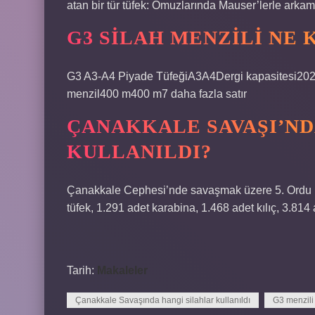
atan bir tür tüfek: Omuzlarında Mauser’lerle arkamı
G3 SILAH MENZILI NE 
G3 A3-A4 Piyade TüfeğiA3A4Dergi kapasitesi20
menzil400 m400 m7 daha fazla satır
ÇANAKKALE SAVAŞI’ND
KULLANILDI?
Çanakkale Cephesi’nde savaşmak üzere 5. Ordu ku
tüfek, 1.291 adet karabina, 1.468 adet kılıç, 3.81
Tarih:
Makaleler
Çanakkale Savaşında hangi silahlar kullanıldı
G3 menzili