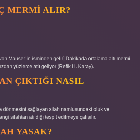
Ç MERMI ALIR?
von Mauser’in isminden gelir] Dakikada ortalama altı mermi
zdan yüzlerce atlı geliyor (Refik H. Karay).
AN ÇIKTIĞI NASIL
da dönmesini sağlayan silah namlusundaki oluk ve
gi silahtan atıldığı tespit edilmeye çalışılır.
LAH YASAK?