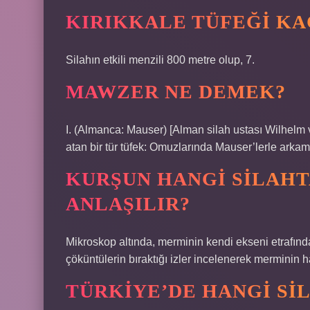
KIRIKKALE TÜFEĞI KA
Silahın etkili menzili 800 metre olup, 7.
MAWZER NE DEMEK?
I. (Almanca: Mauser) [Alman silah ustası Wilhelm 
atan bir tür tüfek: Omuzlarında Mauser’lerle arkamı
KURŞUN HANGI SILAHT
ANLAŞILIR?
Mikroskop altında, merminin kendi ekseni etrafın
çöküntülerin bıraktığı izler incelenerek merminin han
TÜRKIYE’DE HANGI SI