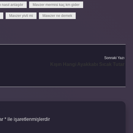
 nasıl anlaşılır
Mavzer mermisi kaç km gider
Mavzer yivli mi
Mawzer ne demek
Sonraki Yazı
Kışın Hangi Ayakkabı Sıcak Tutar
lar
*
ile işaretlenmişlerdir