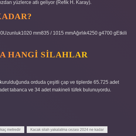
zdan yüzlerce atlı geliyor (Refik H. Karay).
KADAR?
20Uzunluk1020 mm835 / 1015 mmAğırlık4250 g4700 gEtkili
A HANGI SILAHLAR
rulduğunda orduda çeşitli çap ve tiplerde 65.725 adet
4 adet tabanca ve 34 adet makineli tüfek bulunuyordu.
 kaç metredir
Kacak silah yakalatma cezası 2024 ne kadar