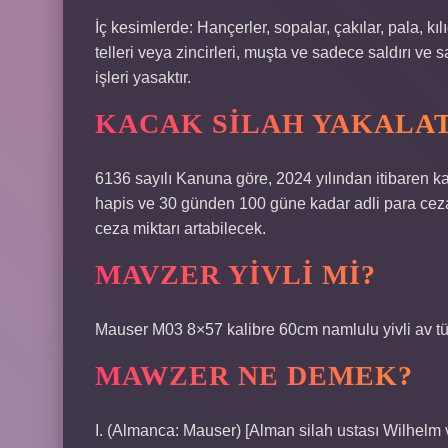
İç kesimlerde: Hançerler, sopalar, çakılar, pala, kılı
telleri veya zincirleri, muşta ve sadece saldırı ve 
işleri yasaktır.
KACAK SILAH YAKALAT
6136 sayılı Kanuna göre, 2024 yılından itibaren ka
hapis ve 30 günden 100 güne kadar adli para cezas
ceza miktarı artabilecek.
MAVZER YIVLI MI?
Mauser M03 8×57 kalibre 60cm namlulu yivli av tü
MAWZER NE DEMEK?
I. (Almanca: Mauser) [Alman silah ustası Wilhelm 