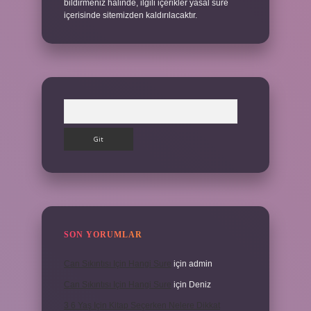
bildirmeniz halinde, ilgili içerikler yasal süre
içerisinde sitemizden kaldırılacaktır.
Arama
SON YORUMLAR
Can Sıkıntısı Için Hangi Sure
için
admin
Can Sıkıntısı Için Hangi Sure
için
Deniz
3 6 Yaş Için Kitap Seçerken Nelere Dikkat