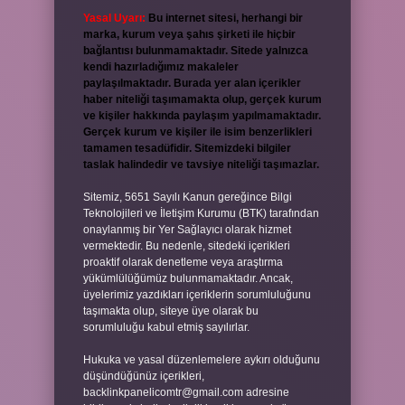
Yasal Uyarı:
Bu internet sitesi, herhangi bir
marka, kurum veya şahıs şirketi ile hiçbir
bağlantısı bulunmamaktadır. Sitede yalnızca
kendi hazırladığımız makaleler
paylaşılmaktadır. Burada yer alan içerikler
haber niteliği taşımamakta olup, gerçek kurum
ve kişiler hakkında paylaşım yapılmamaktadır.
Gerçek kurum ve kişiler ile isim benzerlikleri
tamamen tesadüfidir. Sitemizdeki bilgiler
taslak halindedir ve tavsiye niteliği taşımazlar.
Sitemiz, 5651 Sayılı Kanun gereğince Bilgi
Teknolojileri ve İletişim Kurumu (BTK) tarafından
onaylanmış bir Yer Sağlayıcı olarak hizmet
vermektedir. Bu nedenle, sitedeki içerikleri
proaktif olarak denetleme veya araştırma
yükümlülüğümüz bulunmamaktadır. Ancak,
üyelerimiz yazdıkları içeriklerin sorumluluğunu
taşımakta olup, siteye üye olarak bu
sorumluluğu kabul etmiş sayılırlar.
Hukuka ve yasal düzenlemelere aykırı olduğunu
düşündüğünüz içerikleri,
backlinkpanelicomtr@gmail.com
adresine