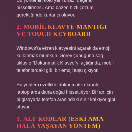
Bu yöntemin kötü yanı biraz “dağınık”
hissettirmesi. Ama bazen hızlı çözüm
gerektiğinde kurtarıcı oluyor.
2. MOBIL KLAVYE MANTIĞI
VE TOUCH KEYBOARD
Windows’ta ekran klavyesini açarak da emoji
kullanmak mümkün. Görev çubuğuna sağ
tıklayıp “Dokunmatik Klavye”yi açtığında, mobil
telefonlardaki gibi bir emoji tuşu çıkıyor.
Bu yöntem özellikle dokunmatik ekranlı
laptoplarda daha doğal hissettiriyor. Bir an için
bilgisayarla telefon arasındaki sınır kalkıyor gibi
oluyor.
3. ALT KODLAR (ESKI AMA
HÂLÂ YAŞAYAN YÖNTEM)