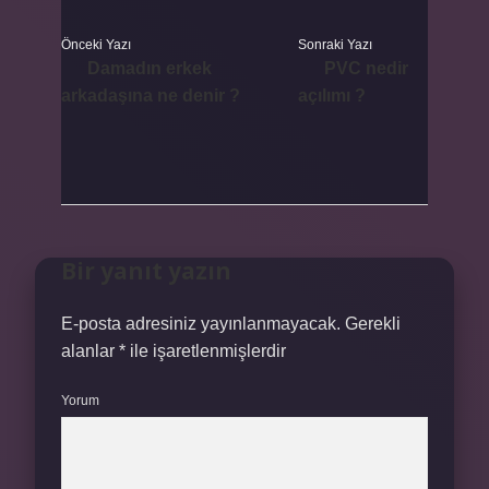
Önceki Yazı
Sonraki Yazı
Damadın erkek
PVC nedir
arkadaşına ne denir ?
açılımı ?
Bir yanıt yazın
E-posta adresiniz yayınlanmayacak.
Gerekli
alanlar
*
ile işaretlenmişlerdir
Yorum