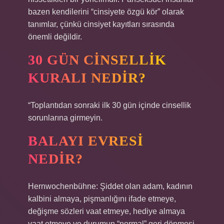
bazen kendilerini “cinsiyete özgü kör” olarak
tanımlar, çünkü cinsiyet kayıtları sırasında
önemli değildir.
30 GÜN CINSELLIK
KURALI NEDIR?
“Toplantıdan sonraki ilk 30 gün içinde cinsellik
sorunlarına girmeyin.
BALAYI EVRESI
NEDIR?
Hernwochenbühne: Şiddet olan adam, kadının
kalbini almaya, pişmanlığını ifade etmeye,
değişme sözleri vaat etmeye, hediye almaya
vaat etmeye ve durumun “normal” geri dönmesi