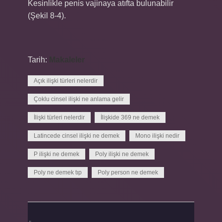
Kesinlikle penis vajinaya atıfta bulunabilir
(Şekil 8-4).
Tarih:
Makaleler
Açık ilişki türleri nelerdir
Çoklu cinsel ilişki ne anlama gelir
İlişki türleri nelerdir
İlişkide 369 ne demek
Latincede cinsel ilişki ne demek
Mono ilişki nedir
P ilişki ne demek
Poly ilişki ne demek
Poly ne demek tıp
Poly person ne demek