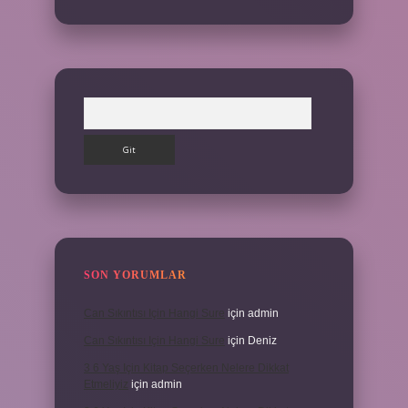
Arama
SON YORUMLAR
Can Sıkıntısı Için Hangi Sure
için
admin
Can Sıkıntısı Için Hangi Sure
için
Deniz
3 6 Yaş Için Kitap Seçerken Nelere Dikkat
Etmeliyiz
için
admin