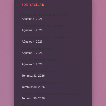
SON YAZILAR
Borsada hangi emir tipi daha iyidir ?
Ağustos 6, 2026
Krom madeni nerelerde kullanılır ?
Ağustos 5, 2026
Avar İmparatorluğu bir Türk devleti mi ?
Ağustos 4, 2026
86 Esmaül Hüsna nedir ?
Ağustos 3, 2026
4. seviye kurs belgesi nedir ?
Ağustos 3, 2026
Şanzıman vites kutusu mu ?
Temmuz 31, 2026
Batuhan hangi dizide oynuyor ?
Temmuz 30, 2026
Şubedeki kargoyu teslim almazsak ne olur ?
Temmuz 30, 2026
The’nun 1 ve 2 bağlantılı mı ?