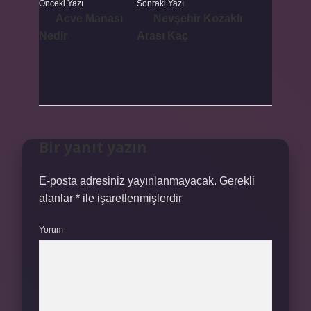
Önceki Yazı
Sonraki Yazı
Acve Manası
Nevşehir Kozaklı
Nedir
Arası Kaç
Bir yanıt yazın
E-posta adresiniz yayınlanmayacak.
Gerekli
alanlar
*
ile işaretlenmişlerdir
Yorum