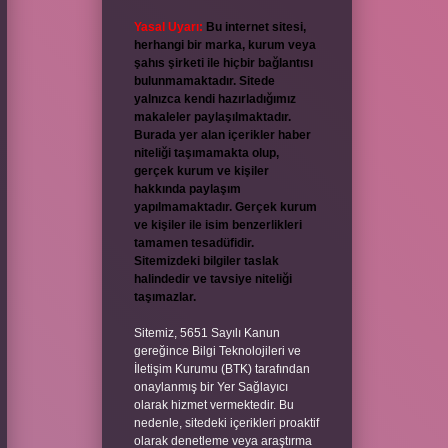
Yasal Uyarı:
Bu internet sitesi,
herhangi bir marka, kurum veya
şahıs şirketi ile hiçbir bağlantısı
bulunmamaktadır. Sitede
yalnızca kendi hazırladığımız
makaleler paylaşılmaktadır.
Burada yer alan içerikler haber
niteliği taşımamakta olup,
gerçek kurum ve kişiler
hakkında paylaşım
yapılmamaktadır. Gerçek kurum
ve kişiler ile isim benzerlikleri
tamamen tesadüfidir.
Sitemizdeki bilgiler taslak
halindedir ve tavsiye niteliği
taşımazlar.
Sitemiz, 5651 Sayılı Kanun
gereğince Bilgi Teknolojileri ve
İletişim Kurumu (BTK) tarafından
onaylanmış bir Yer Sağlayıcı
olarak hizmet vermektedir. Bu
nedenle, sitedeki içerikleri proaktif
olarak denetleme veya araştırma