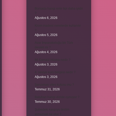
Borsada hangi emir tipi daha iyidir
?
Ağustos 6, 2026
Krom madeni nerelerde kullanılır
?
Ağustos 5, 2026
Avar İmparatorluğu bir Türk
devleti mi ?
Ağustos 4, 2026
86 Esmaül Hüsna nedir ?
Ağustos 3, 2026
4. seviye kurs belgesi nedir ?
Ağustos 3, 2026
Şanzıman vites kutusu mu ?
Temmuz 31, 2026
Batuhan hangi dizide oynuyor ?
Temmuz 30, 2026
Şubedeki kargoyu teslim
almazsak ne olur ?