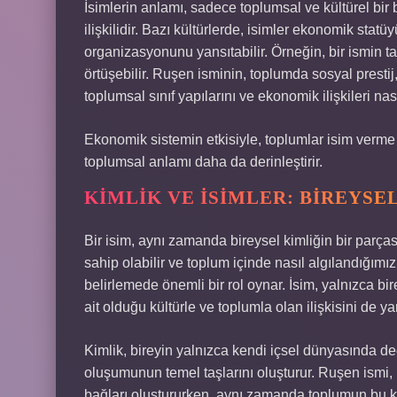
İsimlerin anlamı, sadece toplumsal ve kültürel b
ilişkilidir. Bazı kültürlerde, isimler ekonomik stat
organizasyonunu yansıtabilir. Örneğin, bir ismin t
örtüşebilir. Ruşen isminin, toplumda sosyal prestij
toplumsal sınıf yapılarını ve ekonomik ilişkileri nası
Ekonomik sistemin etkisiyle, toplumlar isim verme g
toplumsal anlamı daha da derinleştirir.
KIMLIK VE İSIMLER: BIREYSE
Bir isim, aynı zamanda bireysel kimliğin bir parçasıd
sahip olabilir ve toplum içinde nasıl algılandığımızı
belirlemede önemli bir rol oynar. İsim, yalnızca b
ait olduğu kültürle ve toplumla olan ilişkisini de yan
Kimlik, bireyin yalnızca kendi içsel dünyasında değil
oluşumunun temel taşlarını oluşturur. Ruşen ismi, b
bağları oluştururken, aynı zamanda toplumun bu kim