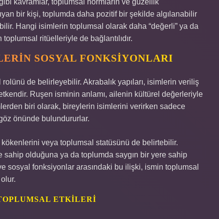
 gibi kavramlar, toplumsal normların ve güzellik
ıyan bir kişi, toplumda daha pozitif bir şekilde algılanabilir
bilir. Hangi isimlerin toplumsal olarak daha “değerli” ya da
oplumsal ritüelleriyle de bağlantılıdır.
MLERIN SOSYAL FONKSIYONLARI
 rolünü de belirleyebilir. Akrabalık yapıları, isimlerin veriliş
 etkendir. Ruşen isminin anlamı, ailenin kültürel değerleriyle
mlerden biri olarak, bireylerin isimlerini verirken sadece
 göz önünde bulundururlar.
, kökenlerini veya toplumsal statüsünü de belirtebilir.
şe sahip olduğuna ya da toplumda saygın bir yere sahip
ı ve sosyal fonksiyonlar arasındaki bu ilişki, ismin toplumsal
olur.
TOPLUMSAL ETKILERI