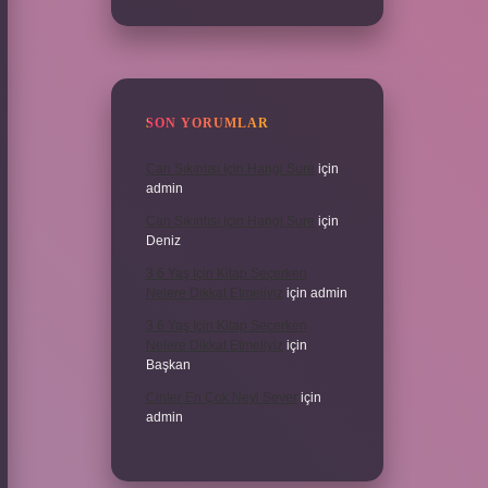
SON YORUMLAR
Can Sıkıntısı Için Hangi Sure
için
admin
Can Sıkıntısı Için Hangi Sure
için
Deniz
3 6 Yaş Için Kitap Seçerken
Nelere Dikkat Etmeliyiz
için
admin
3 6 Yaş Için Kitap Seçerken
Nelere Dikkat Etmeliyiz
için
Başkan
Cinler En Çok Neyi Sever
için
admin