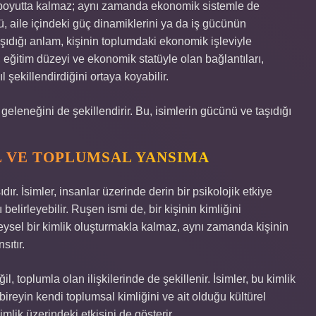
ir boyutta kalmaz; aynı zamanda ekonomik sistemle de
üyü, aile içindeki güç dinamiklerini ya da iş gücünün
aşıdığı anlam, kişinin toplumdaki ekonomik işleviyle
, eğitim düzeyi ve ekonomik statüyle olan bağlantıları,
l şekillendirdiğini ortaya koyabilir.
eleneğini de şekillendirir. Bu, isimlerin gücünü ve taşıdığı
L VE TOPLUMSAL YANSIMA
ır. İsimler, insanlar üzerinde derin bir psikolojik etkiye
 belirleyebilir. Ruşen ismi de, bir kişinin kimliğini
ireysel bir kimlik oluşturmakla kalmaz, aynı zamanda kişinin
sıtır.
, toplumla olan ilişkilerinde de şekillenir. İsimler, bu kimlik
ireyin kendi toplumsal kimliğini ve ait olduğu kültürel
lik üzerindeki etkisini de gösterir.