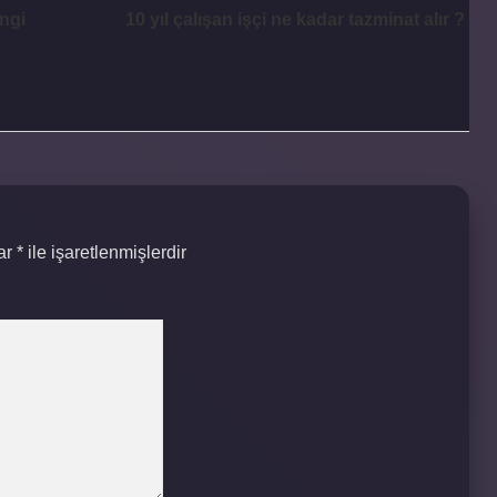
ngi
10 yıl çalışan işçi ne kadar tazminat alır ?
lar
*
ile işaretlenmişlerdir