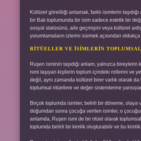
Kültürel göreliliği anlamak, farklı isimlerin taşıd
bir Batı toplumunda bir isim sadece estetik bir değe
sosyal statüsünü, aile geçmişini veya kültürel aidiy
yorumlamaların izlerini sürmek açısından oldukça f
RITÜELLER VE İSIMLERIN TOPLUMSA
Ruşen isminin taşıdığı anlam, yalnızca bireylerin 
ismi taşıyan kişilerin toplum içindeki rollerini ve ye
değil, aynı zamanda kültürel birer varlık olarak da 
toplumsal ritüellere ve değer sistemlerine yansıya
Birçok toplumda isimler, belirli bir döneme, olaya 
doğumdan sonra çocuğa verilen isimler, o çocuğun 
anlamda, Ruşen ismi de bir ritüel olarak toplumsal y
toplumda belirli bir kimlik oluşturabilir ve bu kimli