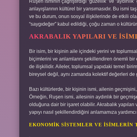
Ruşen isminin çağrıştırdığı “güzellik” ve “aydınlık”
anlayışlarının kültürel bir yansımasıdır. Bu ismi taş
ve bu durum, onun sosyal ilişkilerinde de etkili ola
“saygıdeğer” kabul edildiği, çoğu zaman o kültürün t
AKRABALIK YAPILARI VE İSI
Bir isim, bir kişinin aile içindeki yerini ve toplumsal
biçimlerini ve anlamlarını şekillendiren önemli bir
de ilişkilidir. Aileler, toplumsal yapıdaki temel biri
bireysel değil, aynı zamanda kolektif değerleri de
Bazı kültürlerde, bir kişinin ismi, ailenin geçmişini
Örneğin, Ruşen ismi, ailesinin aydınlık bir geçmi
olduğuna dair bir işaret olabilir. Akrabalık yapılar
yapıyı nasıl şekillendirdiğini anlamamıza yardımcı 
EKONOMIK SISTEMLER VE İSIMLERIN 