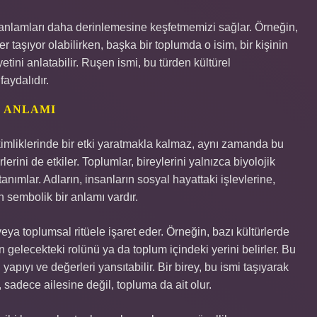
ığı anlamları daha derinlemesine keşfetmemizi sağlar. Örneğin,
r taşıyor olabilirken, başka bir toplumda o isim, bir kişinin
etini anlatabilir. Ruşen ismi, bu türden kültürel
aydalıdır.
L ANLAMI
kimliklerinde bir etki yaratmakla kalmaz, aynı zamanda bu
rlerini de etkiler. Toplumlar, bireylerini yalnızca biyolojik
tanımlar. Adların, insanların sosyal hayattaki işlevlerine,
n sembolik bir anlamı vardır.
veya toplumsal ritüele işaret eder. Örneğin, bazı kültürlerde
gelecekteki rolünü ya da toplum içindeki yerini belirler. Bu
apıyı ve değerleri yansıtabilir. Bir birey, bu ismi taşıyarak
k, sadece ailesine değil, topluma da ait olur.