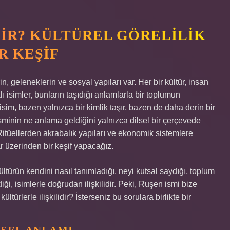
IR? KÜLTÜREL GÖRELILIK
R KEŞIF
in, geleneklerin ve sosyal yapıları var. Her bir kültür, insan
 isimler, bunların taşıdığı anlamlarla bir toplumun
ir isim, bazen yalnızca bir kimlik taşır, bazen de daha derin bir
isminin ne anlama geldiğini yalnızca dilsel bir çerçevede
. Ritüellerden akrabalık yapıları ve ekonomik sistemlere
r üzerinden bir keşif yapacağız.
kültürün kendini nasıl tanımladığı, neyi kutsal saydığı, toplum
rdiği, isimlerle doğrudan ilişkilidir. Peki, Ruşen ismi bize
türlerle ilişkilidir? İsterseniz bu sorulara birlikte bir