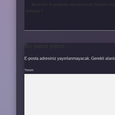
Beni kör kuyularda merdivensiz bıraktın ha
makam ?
Bir yanıt yazın
E-posta adresiniz yayınlanmayacak.
Gerekli alan
Yorum