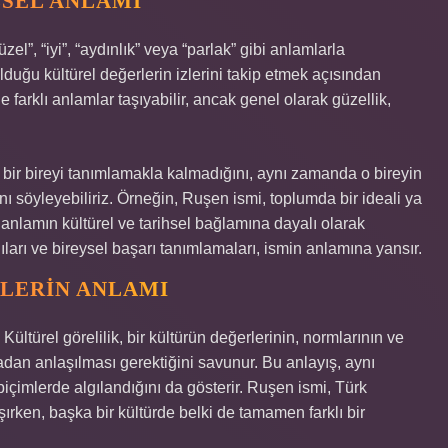
LSEL ANLAMI
l”, “iyi”, “aydınlık” veya “parlak” gibi anlamlarla
ş olduğu kültürel değerlerin izlerini takip etmek açısından
e farklı anlamlar taşıyabilir, ancak genel olarak güzellik,
 bir bireyi tanımlamakla kalmadığını, aynı zamanda o bireyin
ını söyleyebiliriz. Örneğin, Ruşen ismi, toplumda bir ideali ya
ğı anlamın kültürel ve tarihsel bağlamına dayalı olarak
gıları ve bireysel başarı tanımlamaları, ismin anlamına yansır.
MLERIN ANLAMI
r. Kültürel görelilik, bir kültürün değerlerinin, normlarının ve
madan anlaşılması gerektiğini savunur. Bu anlayış, aynı
 biçimlerde algılandığını da gösterir. Ruşen ismi, Türk
ırken, başka bir kültürde belki de tamamen farklı bir