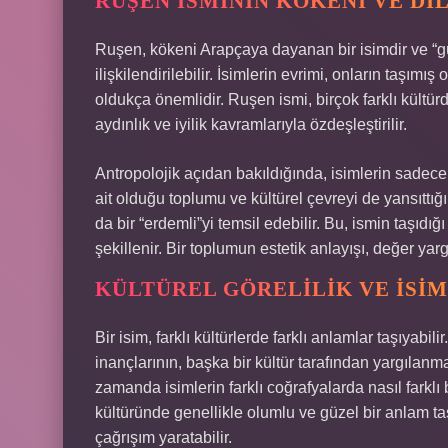
RUŞEN İSMININ KÖKENI VE DI
Ruşen, kökeni Arapçaya dayanan bir isimdir ve “güze
ilişkilendirilebilir. İsimlerin evrimi, onların taşımı
oldukça önemlidir. Ruşen ismi, birçok farklı kültürd
aydınlık ve iyilik kavramlarıyla özdeşleştirilir.
Antropolojik açıdan bakıldığında, isimlerin sadece
ait olduğu toplumu ve kültürel çevreyi de yansıttığ
da bir “erdemli”yi temsil edebilir. Bu, ismin taşıdı
şekillenir. Bir toplumun estetik anlayışı, değer yar
KÜLTÜREL GÖRELILIK VE İSI
Bir isim, farklı kültürlerde farklı anlamlar taşıyabili
inançlarının, başka bir kültür tarafından yargılan
zamanda isimlerin farklı coğrafyalarda nasıl farklı
kültüründe genellikle olumlu ve güzel bir anlam taş
çağrışım yaratabilir.