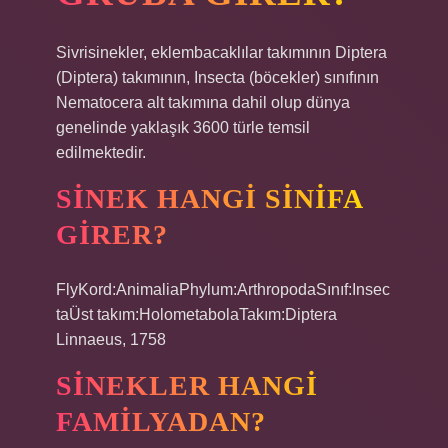
Sivrisinekler, eklembacaklılar takımının Diptera
(Diptera) takımının, Insecta (böcekler) sınıfının
Nematocera alt takımına dahil olup dünya
genelinde yaklaşık 3600 türle temsil
edilmektedir.
SINEK HANGI SINIFA
GIRER?
FlyKord:AnimaliaPhylum:ArthropodaSınıf:Insec
taÜst takım:HolometabolaTakım:Diptera
Linnaeus, 1758
SINEKLER HANGI
FAMILYADAN?