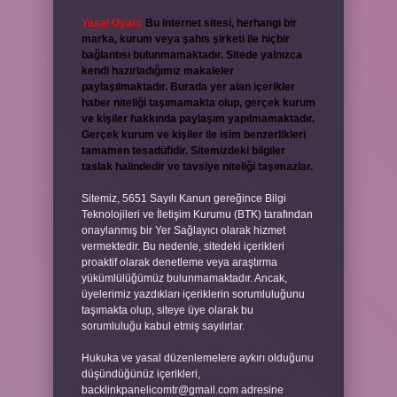
Yasal Uyarı:
Bu internet sitesi, herhangi bir
marka, kurum veya şahıs şirketi ile hiçbir
bağlantısı bulunmamaktadır. Sitede yalnızca
kendi hazırladığımız makaleler
paylaşılmaktadır. Burada yer alan içerikler
haber niteliği taşımamakta olup, gerçek kurum
ve kişiler hakkında paylaşım yapılmamaktadır.
Gerçek kurum ve kişiler ile isim benzerlikleri
tamamen tesadüfidir. Sitemizdeki bilgiler
taslak halindedir ve tavsiye niteliği taşımazlar.
Sitemiz, 5651 Sayılı Kanun gereğince Bilgi
Teknolojileri ve İletişim Kurumu (BTK) tarafından
onaylanmış bir Yer Sağlayıcı olarak hizmet
vermektedir. Bu nedenle, sitedeki içerikleri
proaktif olarak denetleme veya araştırma
yükümlülüğümüz bulunmamaktadır. Ancak,
üyelerimiz yazdıkları içeriklerin sorumluluğunu
taşımakta olup, siteye üye olarak bu
sorumluluğu kabul etmiş sayılırlar.
Hukuka ve yasal düzenlemelere aykırı olduğunu
düşündüğünüz içerikleri,
backlinkpanelicomtr@gmail.com
adresine