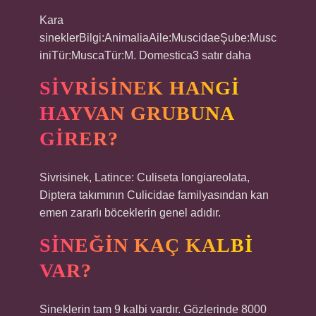
Kara
sineklerBilgi:AnimaliaAile:MuscidaeŞube:Musc
iniTür:MuscaTür:M. Domestica3 satır daha
SIVRISINEK HANGI
HAYVAN GRUBUNA
GIRER?
Sivrisinek, Latince: Culiseta longiareolata,
Diptera takımının Culicidae familyasından kan
emen zararlı böceklerin genel adıdır.
SINEĞIN KAÇ KALBI
VAR?
Sineklerin tam 9 kalbi vardır. Gözlerinde 8000