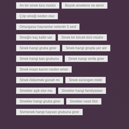
Arı bir sinek türü müdür
Büyük sineklere ne denir
Çöp sineği neden olur
Omurgasız hayvanlar nelerdir 5 sınıf
Sineğin kaç kalbi var
Sinek bir böcek türü müdür
Sinek hangi gruba girer
Sinek hangi grupta yer alır
Sinek hangi kan grubunu
Sinek hangi sinifa girer
Sinek insan kanını neden emer
Sinek öldürmek günah mı
Sinek sürüngen midir
Sinekler aşık olur mu
Sinekler hangi familyadan
Sinekler hangi gruba girer
Sinekler nasıl ölür
Sivrisinek hangi hayvan grubuna girer