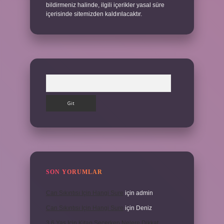
bildirmeniz halinde, ilgili içerikler yasal süre
içerisinde sitemizden kaldırılacaktır.
Arama
SON YORUMLAR
Can Sıkıntısı Için Hangi Sure
için
admin
Can Sıkıntısı Için Hangi Sure
için
Deniz
3 6 Yaş Için Kitap Seçerken Nelere Dikkat