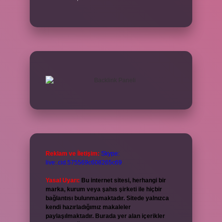
Reklam ve İletişim:
Skype:
live:.cid.575569c608265c69
Yasal Uyarı:
Bu internet sitesi, herhangi bir
marka, kurum veya şahıs şirketi ile hiçbir
bağlantısı bulunmamaktadır. Sitede yalnızca
kendi hazırladığımız makaleler
paylaşılmaktadır. Burada yer alan içerikler