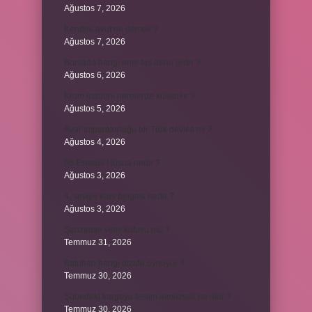
Ağustos 7, 2026
Kendini avut ne demek ?
Ağustos 7, 2026
Borsada hangi emir tipi daha iyidir ?
Ağustos 6, 2026
Krom madeni nerelerde kullanılır ?
Ağustos 5, 2026
Avar İmparatorluğu bir Türk devleti mi ?
Ağustos 4, 2026
86 Esmaül Hüsna nedir ?
Ağustos 3, 2026
4. seviye kurs belgesi nedir ?
Ağustos 3, 2026
Şanzıman vites kutusu mu ?
Temmuz 31, 2026
Batuhan hangi dizide oynuyor ?
Temmuz 30, 2026
Şubedeki kargoyu teslim almazsak ne olur ?
Temmuz 30, 2026