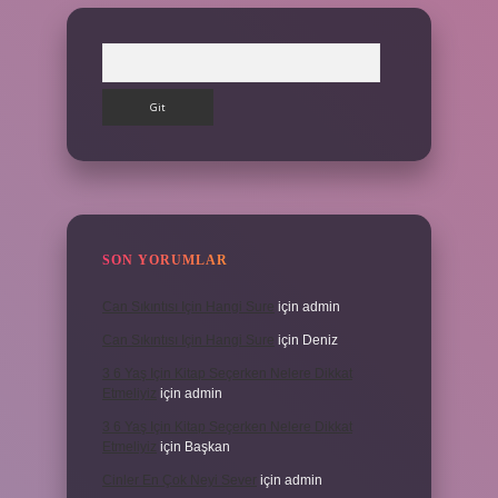
Arama
SON YORUMLAR
Can Sıkıntısı Için Hangi Sure
için
admin
Can Sıkıntısı Için Hangi Sure
için
Deniz
3 6 Yaş Için Kitap Seçerken Nelere Dikkat
Etmeliyiz
için
admin
3 6 Yaş Için Kitap Seçerken Nelere Dikkat
Etmeliyiz
için
Başkan
Cinler En Çok Neyi Sever
için
admin