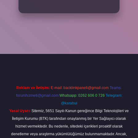
iş adresi
www.betexper.xyz/
Reklam ve İletişim:
E-mail:
backlinkpaneli@gmail.com
Teams:
forumhizmeti@gmail.com
Whatsapp: 0262 606 0 726
Telegram:
@karabul
Yasal Uyarı:
Sitemiz, 5651 Sayılı Kanun gereğince Bilgi Teknolojileri ve
İletişim Kurumu (BTK) tarafından onaylanmış bir Yer Sağlayıcı olarak
hizmet vermektedir. Bu nedenle, sitedeki içerikleri proaktif olarak
denetleme veya araştırma yükümlülüğümüz bulunmamaktadır. Ancak,