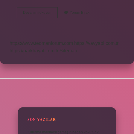
Bend
Devamını okuyun
Yorum Bırak
Ne
Demek
Fiil
https://www.teomanforum.com
https://vavyapi.com.tr
https://parkhayat.com.tr
Sitemap
SIDEBAR
SON YAZILAR
Kurutma makinesi çamaşırı neden kokutur ?