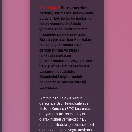
Yasal Uyarı:
Bu internet sitesi,
herhangi bir marka, kurum veya
şahıs şirketi ile hiçbir bağlantısı
bulunmamaktadır. Sitede
yalnızca kendi hazırladığımız
makaleler paylaşılmaktadır.
Burada yer alan içerikler haber
niteliği taşımamakta olup,
gerçek kurum ve kişiler
hakkında paylaşım
yapılmamaktadır. Gerçek kurum
ve kişiler ile isim benzerlikleri
tamamen tesadüfidir.
Sitemizdeki bilgiler taslak
halindedir ve tavsiye niteliği
taşımazlar.
Sitemiz, 5651 Sayılı Kanun
gereğince Bilgi Teknolojileri ve
İletişim Kurumu (BTK) tarafından
onaylanmış bir Yer Sağlayıcı
olarak hizmet vermektedir. Bu
nedenle, sitedeki içerikleri proaktif
olarak denetleme veya araştırma