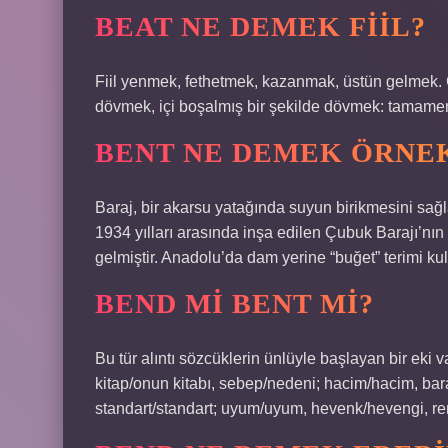
BEAT NE DEMEK FIIL?
Fiil yenmek, fethetmek, kazanmak, üstün gelmek.
dövmek, içi boşalmış bir şekilde dövmek: tamam
BENT NE DEMEK ÖRNE
Baraj, bir akarsu yatağında suyun birikmesini sağl
1934 yılları arasında inşa edilen Çubuk Barajı’nın
gelmiştir. Anadolu’da dam yerine “buğet” terimi kull
BEND MI BENT MI?
Bu tür alıntı sözcüklerin ünlüyle başlayan bir eki 
kitap/onun kitabı, sebep/nedeni; hacim/hacim, bara
standart/standart; uyum/uyum, hevenk/hevengi, ren