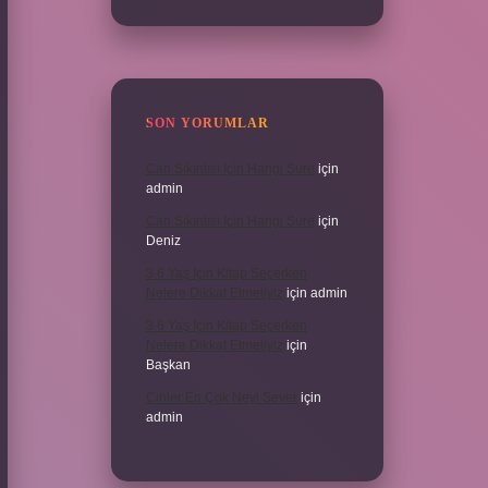
SON YORUMLAR
Can Sıkıntısı Için Hangi Sure
için
admin
Can Sıkıntısı Için Hangi Sure
için
Deniz
3 6 Yaş Için Kitap Seçerken
Nelere Dikkat Etmeliyiz
için
admin
3 6 Yaş Için Kitap Seçerken
Nelere Dikkat Etmeliyiz
için
Başkan
Cinler En Çok Neyi Sever
için
admin