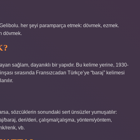
 Gelibolu. her şeyi paramparça etmek: dövmek, ezmek.
en dövmek.
K?
ayan sağlam, dayanıklı bir yapıdır. Bu kelime yerine, 1930-
 inşası sırasında Fransızcadan Türkçe’ye “baraj” kelimesi
anılır.
varsa, sözcüklerin sonundaki sert ünsüzler yumuşatılır:
j/baraj, deri/deri, çalışma/çalışma, yöntem/yöntem,
k/renk, vb.