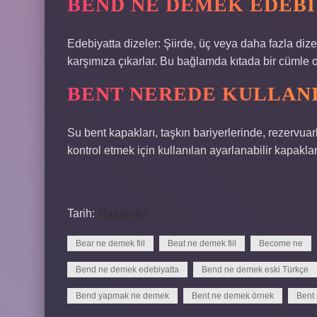
BEND NE DEMEK EDEBI
Edebiyatta dizeler: Şiirde, üç veya daha fazla diz
karşımıza çıkarlar. Bu bağlamda kıtada bir cümle ol
BENT NEREDE KULLANI
Su bent kapakları, taşkın bariyerlerinde, rezervuar
kontrol etmek için kullanılan ayarlanabilir kapaklar
Tarih:
Makaleler
Bear ne demek fiil
Beat ne demek fiil
Become ne
Bend ne demek edebiyatta
Bend ne demek eski Türkçe
Bend yapmak ne demek
Bent ne demek örnek
Bent