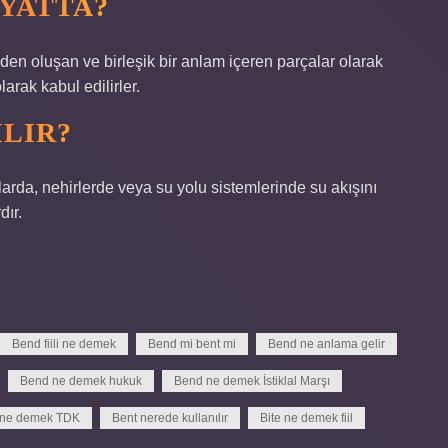
YATTA?
eden oluşan ve birleşik bir anlam içeren parçalar olarak
arak kabul edilirler.
LIR?
larda, nehirlerde veya su yolu sistemlerinde su akışını
dır.
Bend fiili ne demek
Bend mi bent mi
Bend ne anlama gelir
Bend ne demek hukuk
Bend ne demek İstiklal Marşı
 ne demek TDK
Bent nerede kullanılır
Bite ne demek fiil