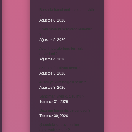
Borsada hangi emir tipi daha iyidir
?
Ağustos 6, 2026
Krom madeni nerelerde kullanılır
?
Ağustos 5, 2026
Avar İmparatorluğu bir Türk
devleti mi ?
Ağustos 4, 2026
86 Esmaül Hüsna nedir ?
Ağustos 3, 2026
4. seviye kurs belgesi nedir ?
Ağustos 3, 2026
Şanzıman vites kutusu mu ?
Temmuz 31, 2026
Batuhan hangi dizide oynuyor ?
Temmuz 30, 2026
Şubedeki kargoyu teslim
almazsak ne olur ?