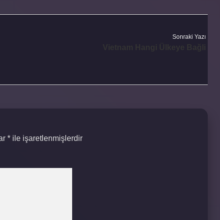
Sonraki Yazı
Vietnam Hangi Ülkeye Bağli
lar
*
ile işaretlenmişlerdir