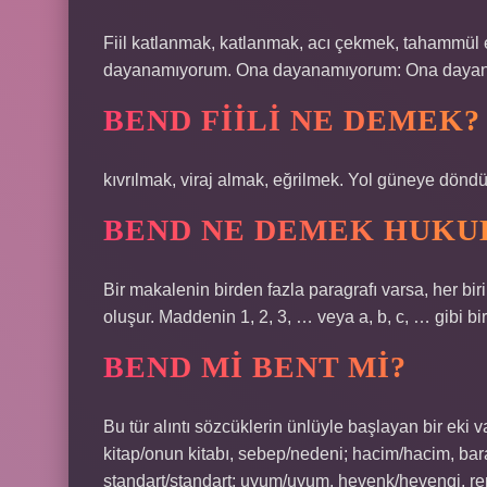
Fiil katlanmak, katlanmak, acı çekmek, tahammül 
dayanamıyorum. Ona dayanamıyorum: Ona dayan
BEND FIILI NE DEMEK?
kıvrılmak, viraj almak, eğrilmek. Yol güneye dönd
BEND NE DEMEK HUKU
Bir makalenin birden fazla paragrafı varsa, her bir
oluşur. Maddenin 1, 2, 3, … veya a, b, c, … gibi bi
BEND MI BENT MI?
Bu tür alıntı sözcüklerin ünlüyle başlayan bir eki 
kitap/onun kitabı, sebep/nedeni; hacim/hacim, bara
standart/standart; uyum/uyum, hevenk/hevengi, ren