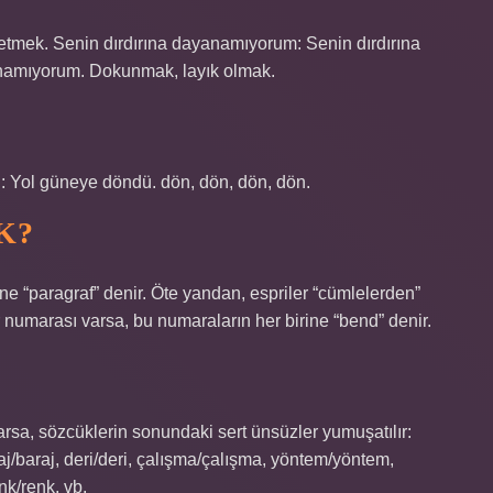
etmek. Senin dırdırına dayanamıyorum: Senin dırdırına
amıyorum. Dokunmak, layık olmak.
ü: Yol güneye döndü. dön, dön, dön, dön.
K?
ine “paragraf” denir. Öte yandan, espriler “cümlelerden”
r numarası varsa, bu numaraların her birine “bend” denir.
varsa, sözcüklerin sonundaki sert ünsüzler yumuşatılır:
j/baraj, deri/deri, çalışma/çalışma, yöntem/yöntem,
k/renk, vb.