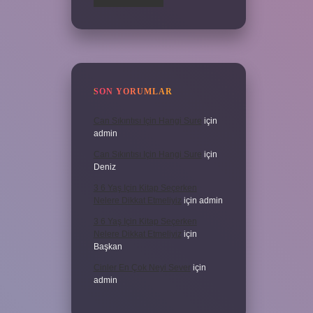
SON YORUMLAR
Can Sıkıntısı Için Hangi Sure
için
admin
Can Sıkıntısı Için Hangi Sure
için
Deniz
3 6 Yaş Için Kitap Seçerken
Nelere Dikkat Etmeliyiz
için
admin
3 6 Yaş Için Kitap Seçerken
Nelere Dikkat Etmeliyiz
için
Başkan
Cinler En Çok Neyi Sever
için
admin