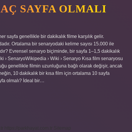
KAÇ SAYFA OLMALI
sayfa genellikle bir dakikalık filme karşılık gelir.
dır. Ortalama bir senaryodaki kelime sayısı 15.000 ile
ır? Evrensel senaryo biçiminde, bir sayfa 1–1,5 dakikalık
iki › SenaryoWikipedia › Wiki › Senaryo Kısa film senaryosu
uğu genellikle filmin uzunluğuna bağlı olarak değişir, ancak
neğin, 10 dakikalık bir kısa film için ortalama 10 sayfa
fa olmalı? İdeal bir…
tr
https://parkhayat.com.tr
Sitemap