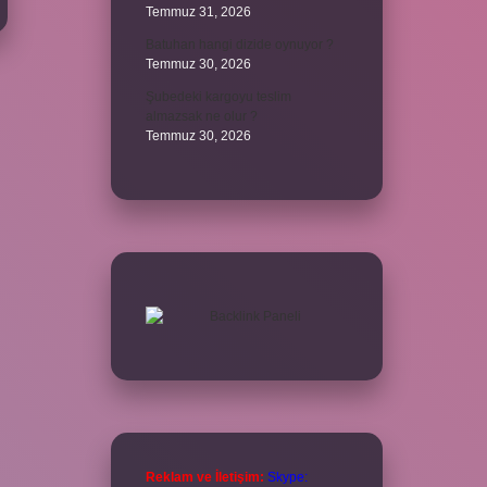
Temmuz 31, 2026
Batuhan hangi dizide oynuyor ?
Temmuz 30, 2026
Şubedeki kargoyu teslim
almazsak ne olur ?
Temmuz 30, 2026
Reklam ve İletişim:
Skype: