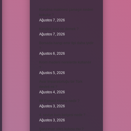
Kurutma makinesi çamaşırı neden
kokutur ?
Ağustos 7, 2026
Kendini avut ne demek ?
Ağustos 7, 2026
Borsada hangi emir tipi daha iyidir
?
Ağustos 6, 2026
Krom madeni nerelerde kullanılır
?
Ağustos 5, 2026
Avar İmparatorluğu bir Türk
devleti mi ?
Ağustos 4, 2026
86 Esmaül Hüsna nedir ?
Ağustos 3, 2026
4. seviye kurs belgesi nedir ?
Ağustos 3, 2026
Şanzıman vites kutusu mu ?