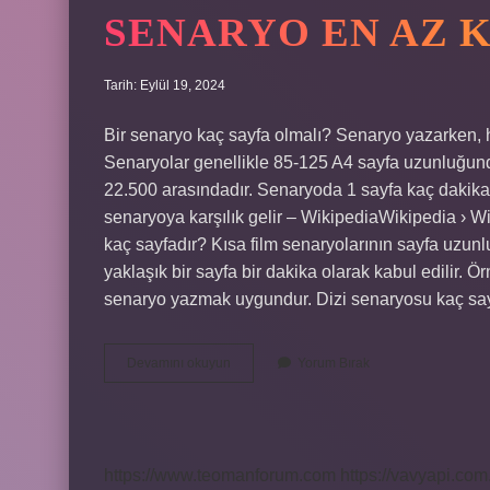
SENARYO EN AZ 
Tarih: Eylül 19, 2024
Bir senaryo kaç sayfa olmalı? Senaryo yazarken, her 
Senaryolar genellikle 85-125 A4 sayfa uzunluğunda
22.500 arasındadır. Senaryoda 1 sayfa kaç dakikad
senaryoya karşılık gelir – WikipediaWikipedia › W
kaç sayfadır? Kısa film senaryolarının sayfa uzunl
yaklaşık bir sayfa bir dakika olarak kabul edilir. Ör
senaryo yazmak uygundur. Dizi senaryosu kaç say
Senaryo
Devamını okuyun
Yorum Bırak
En
Az
Kaç
Sayfa
Olmalı
https://www.teomanforum.com
https://vavyapi.com.