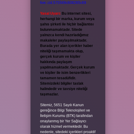
live:.cid.575569c608265c69
Yasal Uyarı:
Bu internet sitesi,
herhangi bir marka, kurum veya
şahıs şirketi ile hiçbir bağlantısı
bulunmamaktadır. Sitede
yalnızca kendi hazırladığımız
makaleler paylaşılmaktadır.
Burada yer alan içerikler haber
niteliği taşımamakta olup,
gerçek kurum ve kişiler
hakkında paylaşım
yapılmamaktadır. Gerçek kurum
ve kişiler ile isim benzerlikleri
tamamen tesadüfidir.
Sitemizdeki bilgiler taslak
halindedir ve tavsiye niteliği
taşımazlar.
Sitemiz, 5651 Sayılı Kanun
gereğince Bilgi Teknolojileri ve
İletişim Kurumu (BTK) tarafından
onaylanmış bir Yer Sağlayıcı
olarak hizmet vermektedir. Bu
nedenle, sitedeki içerikleri proaktif