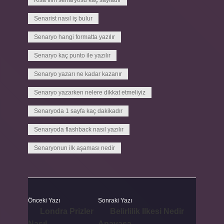
Kısa film senaryosu kaç sayfadır
Senarist nasıl iş bulur
Senaryo hangi formatta yazılır
Senaryo kaç punto ile yazılır
Senaryo yazarı ne kadar kazanır
Senaryo yazarken nelere dikkat etmeliyiz
Senaryoda 1 sayfa kaç dakikadır
Senaryoda flashback nasıl yazılır
Senaryonun ilk aşaması nedir
Önceki Yazı
Sonraki Yazı
Londra Prizler
Belirlilik Ilkesi Nedir
Nasıl
Anayasa