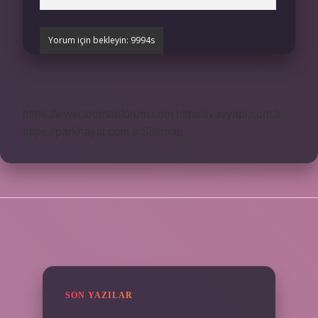
https://www.teomanforum.com
https://vavyapi.com.tr
https://parkhayat.com.tr
Sitemap
SIDEBAR
SON YAZILAR