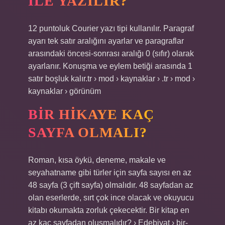
ILE YAZILIR?
12 puntoluk Courier yazı tipi kullanılır. Paragraf
ayarı tek satır aralığını ayarlar ve paragraflar
arasındaki öncesi-sonrası aralığı 0 (sıfır) olarak
ayarlanır. Konuşma ve eylem betiği arasında 1
satır boşluk kalır.tr › mod › kaynaklar › .tr › mod ›
kaynaklar › görünüm
BIR HIKAYE KAÇ
SAYFA OLMALI?
Roman, kısa öykü, deneme, makale ve
seyahatname gibi türler için sayfa sayısı en az
48 sayfa (3 çift sayfa) olmalıdır. 48 sayfadan az
olan eserlerde, sırt çok ince olacak ve okuyucu
kitabı okumakta zorluk çekecektir. Bir kitap en
az kaç sayfadan oluşmalıdır? › Edebiyat › bir-