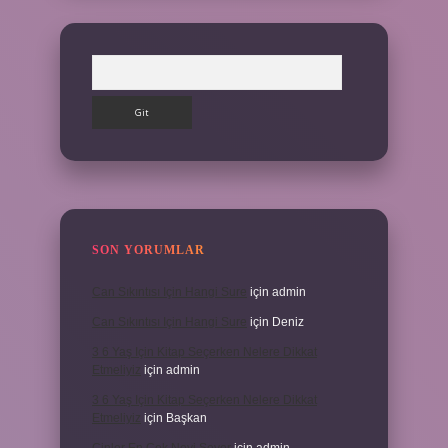
Arama
SON YORUMLAR
Can Sıkıntısı Için Hangi Sure
için
admin
Can Sıkıntısı Için Hangi Sure
için
Deniz
3 6 Yaş Için Kitap Seçerken Nelere Dikkat
Etmeliyiz
için
admin
3 6 Yaş Için Kitap Seçerken Nelere Dikkat
Etmeliyiz
için
Başkan