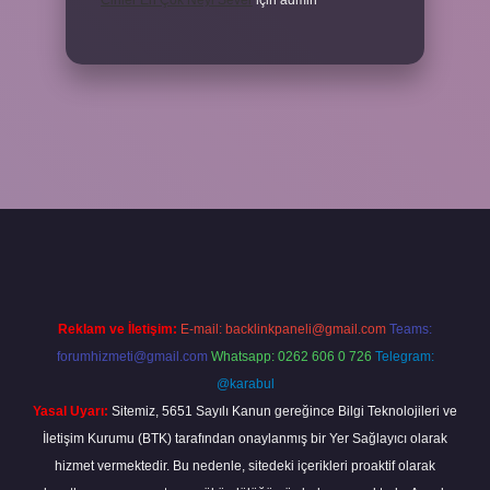
Cinler En Çok Neyi Sever
için
admin
per.xyz/
Reklam ve İletişim:
E-mail:
backlinkpaneli@gmail.com
Teams:
forumhizmeti@gmail.com
Whatsapp: 0262 606 0 726
Telegram:
@karabul
Yasal Uyarı:
Sitemiz, 5651 Sayılı Kanun gereğince Bilgi Teknolojileri ve
İletişim Kurumu (BTK) tarafından onaylanmış bir Yer Sağlayıcı olarak
hizmet vermektedir. Bu nedenle, sitedeki içerikleri proaktif olarak