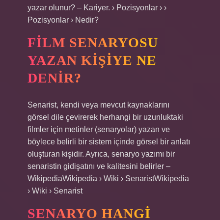
yazar olunur? – Kariyer. › Pozisyonlar › ›
Pozisyonlar › Nedir?
FILM SENARYOSU
YAZAN KIŞIYE NE
DENIR?
Senarist, kendi veya mevcut kaynaklarını
görsel dile çevirerek herhangi bir uzunluktaki
filmler için metinler (senaryolar) yazan ve
böylece belirli bir sistem içinde görsel bir anlatı
oluşturan kişidir. Ayrıca, senaryo yazımı bir
senaristin gidişatını ve kalitesini belirler –
WikipediaWikipedia › Wiki › SenaristWikipedia
› Wiki › Senarist
SENARYO HANGI