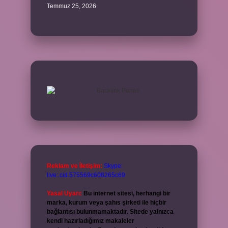
Temmuz 25, 2026
Reklam ve İletişim:
Skype:
live:.cid.575569c608265c69
Yasal Uyarı:
Bu internet sitesi, herhangi bir
marka, kurum veya şahıs şirketi ile hiçbir
bağlantısı bulunmamaktadır. Sitede yalnızca
kendi hazırladığımız makaleler