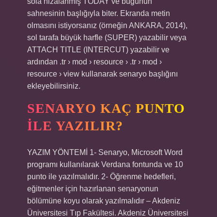
sola hizalanmış TODAY ve bugünün
sahnesinin başlığıyla biter. Ekranda metin
olmasını istiyorsanız (örneğin ANKARA, 2014),
sol tarafa büyük harfle (SUPER) yazabilir veya
ATTACH TITLE (INTERCUT) yazabilir ve
ardından .tr › mod › resource › .tr › mod ›
resource › view kullanarak senaryo başlığını
ekleyebilirsiniz.
SENARYO KAÇ PUNTO
ILE YAZILIR?
YAZIM YÖNTEMİ 1- Senaryo, Microsoft Word
programı kullanılarak Verdana fontunda ve 10
punto ile yazılmalıdır. 2- Öğrenme hedefleri,
eğitmenler için hazırlanan senaryonun
bölümüne koyu olarak yazılmalıdır – Akdeniz
Üniversitesi Tıp Fakültesi. Akdeniz Üniversitesi