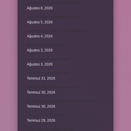
Borsada hangi emir tipi daha iyidir ?
Ağustos 6, 2026
Krom madeni nerelerde kullanılır ?
Ağustos 5, 2026
Avar İmparatorluğu bir Türk devleti mi ?
Ağustos 4, 2026
86 Esmaül Hüsna nedir ?
Ağustos 3, 2026
4. seviye kurs belgesi nedir ?
Ağustos 3, 2026
Şanzıman vites kutusu mu ?
Temmuz 31, 2026
Batuhan hangi dizide oynuyor ?
Temmuz 30, 2026
Şubedeki kargoyu teslim almazsak ne olur ?
Temmuz 30, 2026
The’nun 1 ve 2 bağlantılı mı ?
Temmuz 29, 2026
Kalıcı makyaj çeşitleri nelerdir ?