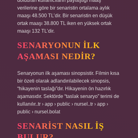
dolduran kullanıcıların paylaştığı maaş
verilerine göre bir senaristin ortalama aylık
maaşı 48.500 TL’dir. Bir senaristin en düşük
ortak maaşı 38.800 TL iken en yüksek ortak
maaşı 132 TL’dir.
SENARYONUN ILK
AŞAMASI NEDIR?
Senaryonun ilk aşaması sinopsistir. Filmin kısa
bir özeti olarak adlandırılabilecek sinopsis,
“hikayenin taslağı”dır. Hikayenin ön hazırlık
aşamasıdır. Sektörde “taslak senaryo” terimi de
kullanılır..tr › app › public › nursel..tr › app ›
public › nursel.bolat
SENARIST NASIL IŞ
BULUR?