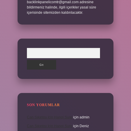
backlinkpanelicomtr@gmail.com
adresine
bildirmeniz halinde, ilgili içerikler yasal süre
içerisinde sitemizden kaldırılacaktır.
Arama
SON YORUMLAR
Can Sıkıntısı Için Hangi Sure
için
admin
Can Sıkıntısı Için Hangi Sure
için
Deniz