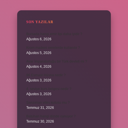
SIDEBAR
SON YAZILAR
Borsada hangi emir tipi daha iyidir ?
Ağustos 6, 2026
Krom madeni nerelerde kullanılır ?
Ağustos 5, 2026
Avar İmparatorluğu bir Türk devleti mi ?
Ağustos 4, 2026
86 Esmaül Hüsna nedir ?
Ağustos 3, 2026
4. seviye kurs belgesi nedir ?
Ağustos 3, 2026
Şanzıman vites kutusu mu ?
Temmuz 31, 2026
Batuhan hangi dizide oynuyor ?
Temmuz 30, 2026