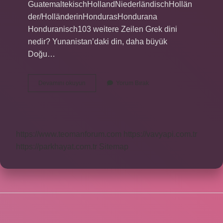
GuatemaltekischHollandNiederländischHollän
der/HolländerinHondurasHondurana
Honduranisch103 weitere Zeilen Grek dini
nedir? Yunanistan’daki din, daha büyük
Doğu…
Grek
Devamını okuyun
Yorum Bırak
Hangi
Ülkedir
https://www.teomanforum.com
https://vavyapi.com.tr
https://parkhayat.com.tr
Sitemap