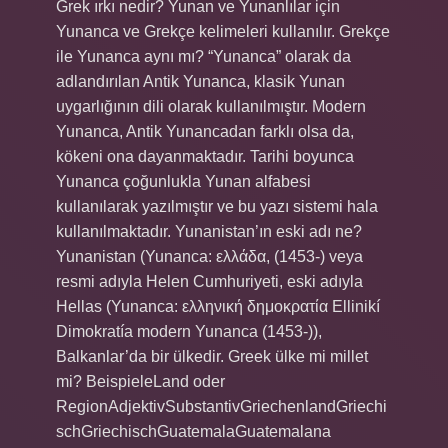
Grek ırkı nedir? Yunan ve Yunanlılar için
Yunanca ve Grekçe kelimeleri kullanılır. Grekçe
ile Yunanca aynı mı? “Yunanca” olarak da
adlandırılan Antik Yunanca, klasik Yunan
uygarlığının dili olarak kullanılmıştır. Modern
Yunanca, Antik Yunancadan farklı olsa da,
kökeni ona dayanmaktadır. Tarihi boyunca
Yunanca çoğunlukla Yunan alfabesi
kullanılarak yazılmıştır ve bu yazı sistemi hala
kullanılmaktadır. Yunanistan’ın eski adı ne?
Yunanistan (Yunanca: ελλάδα, (1453-) veya
resmi adıyla Helen Cumhuriyeti, eski adıyla
Hellas (Yunanca: ελληνική δημοκρατία Ellinikí
Dimokratía modern Yunanca (1453-)),
Balkanlar’da bir ülkedir. Greek ülke mi millet
mi? BeispieleLand oder
RegionAdjektivSubstantivGriechenlandGriechi
schGriechischGuatemalaGuatemalana