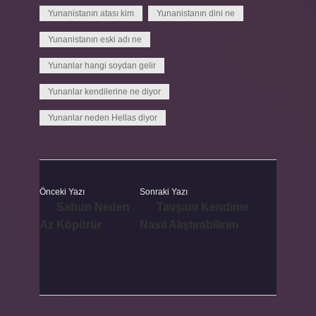
Yunanistanın atası kim
Yunanistanın dini ne
Yunanistanın eski adı ne
Yunanlar hangi soydan gelir
Yunanlar kendilerine ne diyor
Yunanlar neden Hellas diyor
Önceki Yazı
Sonraki Yazı
Sabun Neden
Tavşanı Kendime
Az Köpürür
Nasıl Alıştırabilirim