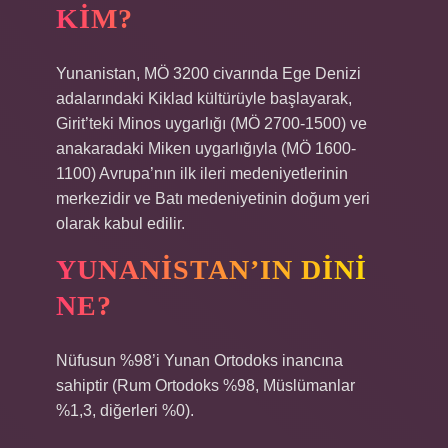
KIM?
Yunanistan, MÖ 3200 civarında Ege Denizi
adalarındaki Kiklad kültürüyle başlayarak,
Girit’teki Minos uygarlığı (MÖ 2700-1500) ve
anakaradaki Miken uygarlığıyla (MÖ 1600-
1100) Avrupa’nın ilk ileri medeniyetlerinin
merkezidir ve Batı medeniyetinin doğum yeri
olarak kabul edilir.
YUNANISTAN’IN DINI
NE?
Nüfusun %98’i Yunan Ortodoks inancına
sahiptir (Rum Ortodoks %98, Müslümanlar
%1,3, diğerleri %0).