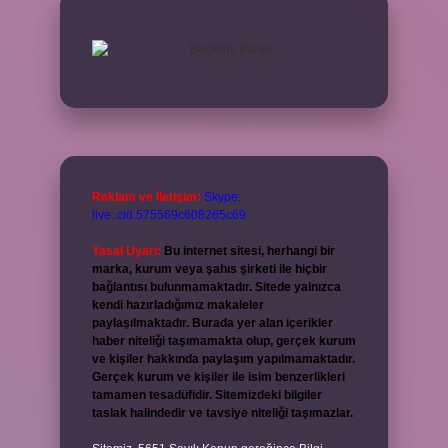
Reklam ve İletişim:
Skype:
live:.cid.575569c608265c69
Yasal Uyarı:
Bu internet sitesi, herhangi bir
marka, kurum veya şahıs şirketi ile hiçbir
bağlantısı bulunmamaktadır. Sitede yalnızca
kendi hazırladığımız makaleler
paylaşılmaktadır. Burada yer alan içerikler
haber niteliği taşımamakta olup, gerçek kurum
ve kişiler hakkında paylaşım yapılmamaktadır.
Gerçek kurum ve kişiler ile isim benzerlikleri
tamamen tesadüfidir. Sitemizdeki bilgiler
taslak halindedir ve tavsiye niteliği taşımazlar.