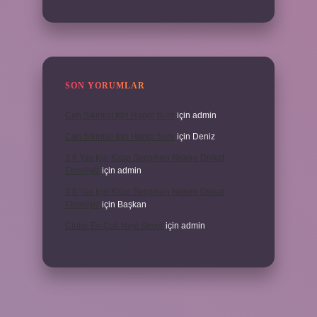
SON YORUMLAR
Can Sıkıntısı Için Hangi Sure
için
admin
Can Sıkıntısı Için Hangi Sure
için
Deniz
3 6 Yaş Için Kitap Seçerken Nelere Dikkat
Etmeliyiz
için
admin
3 6 Yaş Için Kitap Seçerken Nelere Dikkat
Etmeliyiz
için
Başkan
Cinler En Çok Neyi Sever
için
admin