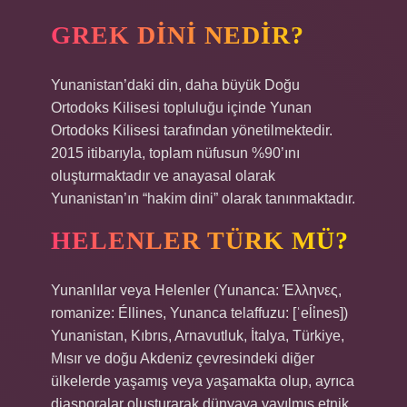
GREK DINI NEDIR?
Yunanistan’daki din, daha büyük Doğu
Ortodoks Kilisesi topluluğu içinde Yunan
Ortodoks Kilisesi tarafından yönetilmektedir.
2015 itibarıyla, toplam nüfusun %90’ını
oluşturmaktadır ve anayasal olarak
Yunanistan’ın “hakim dini” olarak tanınmaktadır.
HELENLER TÜRK MÜ?
Yunanlılar veya Helenler (Yunanca: Έλληνες,
romanize: Éllines, Yunanca telaffuzu: [ˈeĺἱnes])
Yunanistan, Kıbrıs, Arnavutluk, İtalya, Türkiye,
Mısır ve doğu Akdeniz çevresindeki diğer
ülkelerde yaşamış veya yaşamakta olup, ayrıca
diasporalar oluşturarak dünyaya yayılmış etnik