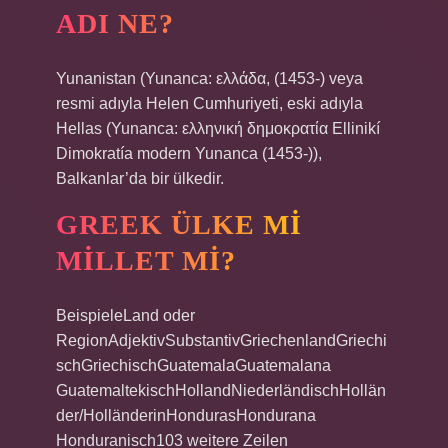
ADI NE?
Yunanistan (Yunanca: ελλάδα, (1453-) veya
resmi adıyla Helen Cumhuriyeti, eski adıyla
Hellas (Yunanca: ελληνική δημοκρατία Ellinikí
Dimokratía modern Yunanca (1453-)),
Balkanlar’da bir ülkedir.
GREEK ÜLKE MI
MILLET MI?
BeispieleLand oder
RegionAdjektivSubstantivGriechenlandGriechi
schGriechischGuatemalaGuatemalana
GuatemaltekischHollandNiederländischHollän
der/HolländerinHondurasHondurana
Honduranisch103 weitere Zeilen