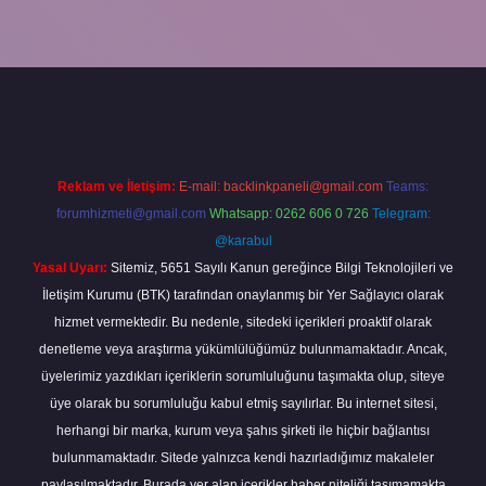
exper.xyz/
Reklam ve İletişim:
E-mail:
backlinkpaneli@gmail.com
Teams:
forumhizmeti@gmail.com
Whatsapp: 0262 606 0 726
Telegram:
@karabul
Yasal Uyarı:
Sitemiz, 5651 Sayılı Kanun gereğince Bilgi Teknolojileri ve
İletişim Kurumu (BTK) tarafından onaylanmış bir Yer Sağlayıcı olarak
hizmet vermektedir. Bu nedenle, sitedeki içerikleri proaktif olarak
denetleme veya araştırma yükümlülüğümüz bulunmamaktadır. Ancak,
üyelerimiz yazdıkları içeriklerin sorumluluğunu taşımakta olup, siteye
üye olarak bu sorumluluğu kabul etmiş sayılırlar. Bu internet sitesi,
herhangi bir marka, kurum veya şahıs şirketi ile hiçbir bağlantısı
bulunmamaktadır. Sitede yalnızca kendi hazırladığımız makaleler
paylaşılmaktadır. Burada yer alan içerikler haber niteliği taşımamakta