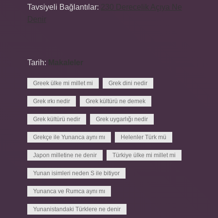
Tavsiyeli Bağlantılar:
230 Derecelik Açıya Ne
Denir
Tarih:
Makaleler
Greek ülke mi millet mi
Grek dini nedir
Grek ırkı nedir
Grek kültürü ne demek
Grek kültürü nedir
Grek uygarlığı nedir
Grekçe ile Yunanca aynı mı
Helenler Türk mü
Japon milletine ne denir
Türkiye ülke mi millet mi
Yunan isimleri neden S ile bitiyor
Yunanca ve Rumca aynı mı
Yunanistandaki Türklere ne denir