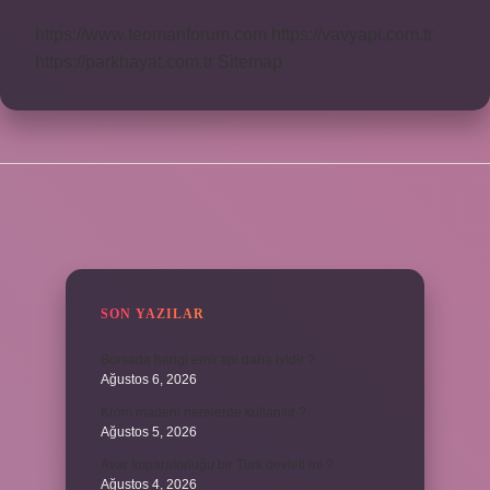
https://www.teomanforum.com
https://vavyapi.com.tr
https://parkhayat.com.tr
Sitemap
SIDEBAR
SON YAZILAR
Borsada hangi emir tipi daha iyidir ?
Ağustos 6, 2026
Krom madeni nerelerde kullanılır ?
Ağustos 5, 2026
Avar İmparatorluğu bir Türk devleti mi ?
Ağustos 4, 2026