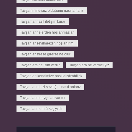
Tavşanın mutsuz olduğunu nasıl anlarız
Tavşanlar nasıl iletişim kurar
Tavşanlar nelerden hoşlanmazlar
Tavşanlar sevilmekten hoşlanır mı
Tavşanlar strese girerse ne olur
Tavşanlara ne isim verilir
Tavşanlara ne vermeliyiz
Tavşanları kendimize nasıl alıştırabiliriz
Tavşanların bizi sevdiğini nasıl anlarız
Tavşanların duyguları var mı
Tavşanların ömrü kaç yıldır