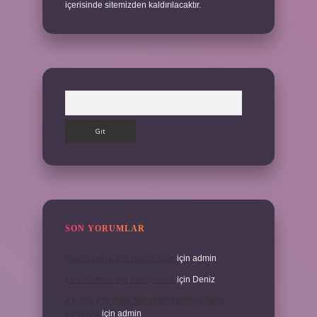
içerisinde sitemizden kaldırılacaktır.
Arama
SON YORUMLAR
Can Sıkıntısı Için Hangi Sure
için
admin
Can Sıkıntısı Için Hangi Sure
için
Deniz
3 6 Yaş Için Kitap Seçerken Nelere Dikkat
Etmeliyiz
için
admin