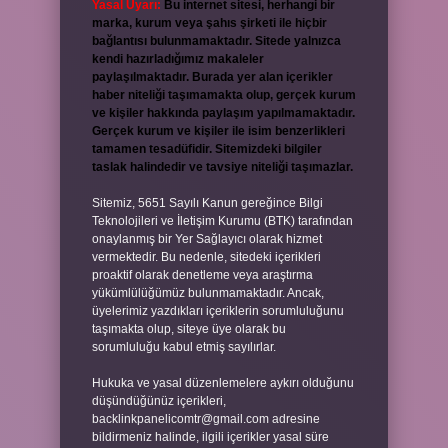
Yasal Uyarı:
Bu internet sitesi, herhangi bir
marka, kurum veya şahıs şirketi ile hiçbir
bağlantısı bulunmamaktadır. Sitede yalnızca
kendi hazırladığımız makaleler
paylaşılmaktadır. Burada yer alan içerikler
haber niteliği taşımamakta olup, gerçek kurum
ve kişiler hakkında paylaşım yapılmamaktadır.
Gerçek kurum ve kişiler ile isim benzerlikleri
tamamen tesadüfidir. Sitemizdeki bilgiler
taslak halindedir ve tavsiye niteliği taşımazlar.
Sitemiz, 5651 Sayılı Kanun gereğince Bilgi
Teknolojileri ve İletişim Kurumu (BTK) tarafından
onaylanmış bir Yer Sağlayıcı olarak hizmet
vermektedir. Bu nedenle, sitedeki içerikleri
proaktif olarak denetleme veya araştırma
yükümlülüğümüz bulunmamaktadır. Ancak,
üyelerimiz yazdıkları içeriklerin sorumluluğunu
taşımakta olup, siteye üye olarak bu
sorumluluğu kabul etmiş sayılırlar.
Hukuka ve yasal düzenlemelere aykırı olduğunu
düşündüğünüz içerikleri,
backlinkpanelicomtr@gmail.com
adresine
bildirmeniz halinde, ilgili içerikler yasal süre