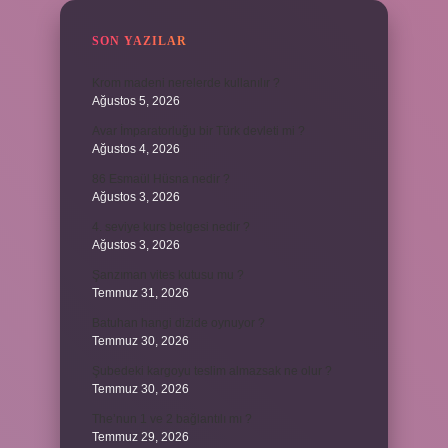
SON YAZILAR
Krom madeni nerelerde kullanılır ?
Ağustos 5, 2026
Avar İmparatorluğu bir Türk devleti mi ?
Ağustos 4, 2026
86 Esmaül Hüsna nedir ?
Ağustos 3, 2026
4. seviye kurs belgesi nedir ?
Ağustos 3, 2026
Şanzıman vites kutusu mu ?
Temmuz 31, 2026
Batuhan hangi dizide oynuyor ?
Temmuz 30, 2026
Şubedeki kargoyu teslim almazsak ne olur ?
Temmuz 30, 2026
The’nun 1 ve 2 bağlantılı mı ?
Temmuz 29, 2026