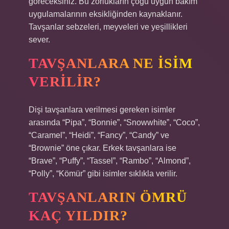
göreceksiniz. Bu zorlukların çoğu uygun bakım
uygulamalarının eksikliğinden kaynaklanır.
Tavşanlar sebzeleri, meyveleri ve yeşillikleri
sever.
TAVŞANLARA NE ISIM
VERILIR?
Dişi tavşanlara verilmesi gereken isimler
arasında “Pipa”, “Bonnie”, “Snowwhite”, “Coco”,
“Caramel”, “Heidi”, “Fancy”, “Candy” ve
“Brownie” öne çıkar. Erkek tavşanlara ise
“Brave”, “Puffy”, “Tassel”, “Rambo”, “Almond”,
“Polly”, “Kömür” gibi isimler sıklıkla verilir.
TAVŞANLARIN ÖMRÜ
KAÇ YILDIR?