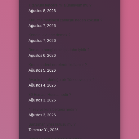
Titanyum tencere mi alüminyum mu ?
Ağustos 8, 2026
Kurutma makinesi çamaşırı neden kokutur ?
Ağustos 7, 2026
Kendini avut ne demek ?
Ağustos 7, 2026
Borsada hangi emir tipi daha iyidir ?
Ağustos 6, 2026
Krom madeni nerelerde kullanılır ?
Ağustos 5, 2026
Avar İmparatorluğu bir Türk devleti mi ?
Ağustos 4, 2026
86 Esmaül Hüsna nedir ?
Ağustos 3, 2026
4. seviye kurs belgesi nedir ?
Ağustos 3, 2026
Şanzıman vites kutusu mu ?
Temmuz 31, 2026