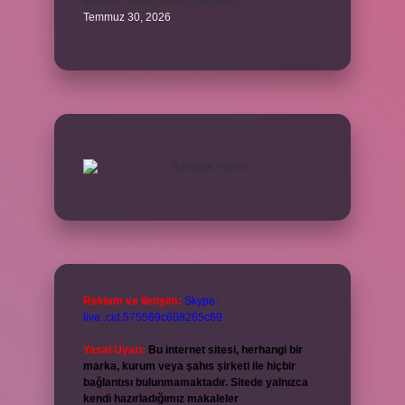
Batuhan hangi dizide oynuyor ?
Temmuz 30, 2026
Reklam ve İletişim:
Skype:
live:.cid.575569c608265c69
Yasal Uyarı:
Bu internet sitesi, herhangi bir
marka, kurum veya şahıs şirketi ile hiçbir
bağlantısı bulunmamaktadır. Sitede yalnızca
kendi hazırladığımız makaleler