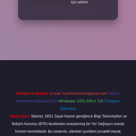
Cinler En Çok Neyi Sever
için
admin
l giriş
ilbet giriş adresi
www.betexper.xyz/
Reklam ve İletişim:
E-mail:
backlinkpaneli@gmail.com
Teams:
forumhizmeti@gmail.com
Whatsapp: 0262 606 0 726
Telegram:
@karabul
Yasal Uyarı:
Sitemiz, 5651 Sayılı Kanun gereğince Bilgi Teknolojileri ve
İletişim Kurumu (BTK) tarafından onaylanmış bir Yer Sağlayıcı olarak
hizmet vermektedir. Bu nedenle, sitedeki içerikleri proaktif olarak