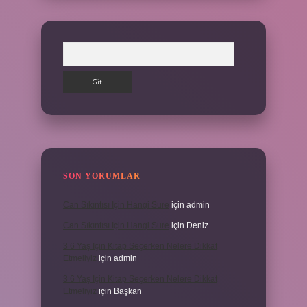
Arama
SON YORUMLAR
Can Sıkıntısı Için Hangi Sure
için
admin
Can Sıkıntısı Için Hangi Sure
için
Deniz
3 6 Yaş Için Kitap Seçerken Nelere Dikkat
Etmeliyiz
için
admin
3 6 Yaş Için Kitap Seçerken Nelere Dikkat
Etmeliyiz
için
Başkan