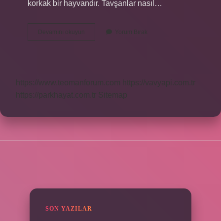
korkak bir hayvandır. Tavşanlar nasıl…
Tavşanı
Devamını okuyun
Yorum Bırak
Kendime
Nasıl
Alıştırabilirim
https://www.teomanforum.com
https://vavyapi.com.tr
https://parkhayat.com.tr
Sitemap
SIDEBAR
SON YAZILAR