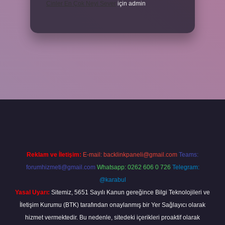
Cinler En Çok Neyi Sever
için
admin
obil giriş
ilbet giriş adresi
www.betexper.xyz/
Reklam ve İletişim:
E-mail:
backlinkpaneli@gmail.com
Teams:
forumhizmeti@gmail.com
Whatsapp: 0262 606 0 726
Telegram:
@karabul
Yasal Uyarı:
Sitemiz, 5651 Sayılı Kanun gereğince Bilgi Teknolojileri ve
İletişim Kurumu (BTK) tarafından onaylanmış bir Yer Sağlayıcı olarak
hizmet vermektedir. Bu nedenle, sitedeki içerikleri proaktif olarak