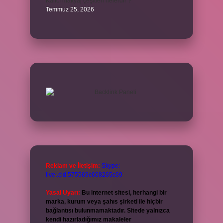
Kalıcı makyaj çeşitleri nelerdir ?
Temmuz 25, 2026
Reklam ve İletişim:
Skype:
live:.cid.575569c608265c69
Yasal Uyarı:
Bu internet sitesi, herhangi bir
marka, kurum veya şahıs şirketi ile hiçbir
bağlantısı bulunmamaktadır. Sitede yalnızca
kendi hazırladığımız makaleler