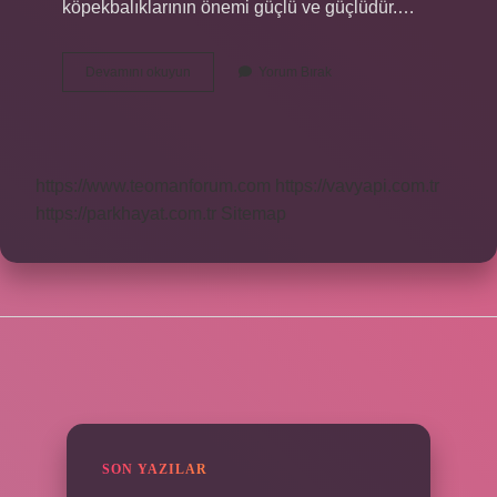
köpekbalıklarının önemi güçlü ve güçlüdür.…
Köpek
Devamını okuyun
Yorum Bırak
Balığının
Önemi
Nedir
https://www.teomanforum.com
https://vavyapi.com.tr
https://parkhayat.com.tr
Sitemap
SIDEBAR
SON YAZILAR