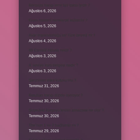
Borsada hangi emir tipi daha iyidir ?
Ağustos 6, 2026
Krom madeni nerelerde kullanılır ?
Ağustos 5, 2026
Avar İmparatorluğu bir Türk devleti mi ?
Ağustos 4, 2026
86 Esmaül Hüsna nedir ?
Ağustos 3, 2026
4. seviye kurs belgesi nedir ?
Ağustos 3, 2026
Şanzıman vites kutusu mu ?
Temmuz 31, 2026
Batuhan hangi dizide oynuyor ?
Temmuz 30, 2026
Şubedeki kargoyu teslim almazsak ne olur ?
Temmuz 30, 2026
The’nun 1 ve 2 bağlantılı mı ?
Temmuz 29, 2026