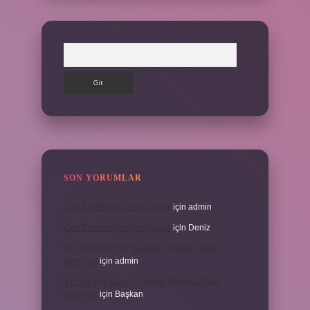
Arama
SON YORUMLAR
Can Sıkıntısı Için Hangi Sure
için
admin
Can Sıkıntısı Için Hangi Sure
için
Deniz
3 6 Yaş Için Kitap Seçerken Nelere Dikkat
Etmeliyiz
için
admin
3 6 Yaş Için Kitap Seçerken Nelere Dikkat
Etmeliyiz
için
Başkan