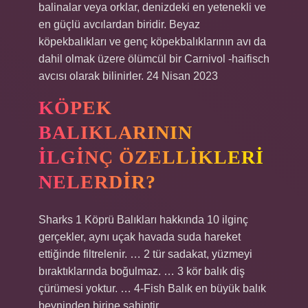
balinalar veya orklar, denizdeki en yetenekli ve
en güçlü avcılardan biridir. Beyaz
köpekbalıkları ve genç köpekbalıklarının avı da
dahil olmak üzere ölümcül bir Carnivol -haifisch
avcısı olarak bilinirler. 24 Nisan 2023
KÖPEK
BALIKLARININ
ILGINÇ ÖZELLIKLERI
NELERDIR?
Sharks 1 Köprü Balıkları hakkında 10 ilginç
gerçekler, aynı uçak havada suda hareket
ettiğinde filtrelenir. … 2 tür sadakat, yüzmeyi
bıraktıklarında boğulmaz. … 3 kör balık diş
çürümesi yoktur. … 4-Fish Balık en büyük balık
beyninden birine sahiptir.