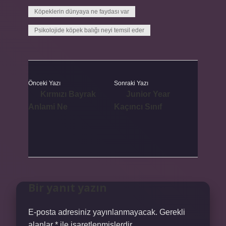
Köpeklerin dünyaya ne faydası var
Psikolojide köpek balığı neyi temsil eder
Önceki Yazı
Sonraki Yazı
Kırmızı Bayrak
Junior Year
Anlami Ne
Kaçıncı Sınıf
Bir yanıt yazın
E-posta adresiniz yayınlanmayacak.
Gerekli
alanlar
*
ile işaretlenmişlerdir