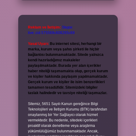
Reklam ve İletişim:
Skype:
live:.cid.575569c608265c69
Yasal Uyarı:
Bu internet sitesi, herhangi bir
marka, kurum veya şahıs şirketi ile hiçbir
bağlantısı bulunmamaktadır. Sitede yalnızca
kendi hazırladığımız makaleler
paylaşılmaktadır. Burada yer alan içerikler
haber niteliği taşımamakta olup, gerçek kurum
ve kişiler hakkında paylaşım yapılmamaktadır.
Gerçek kurum ve kişiler ile isim benzerlikleri
tamamen tesadüfidir. Sitemizdeki bilgiler
taslak halindedir ve tavsiye niteliği taşımazlar.
Sitemiz, 5651 Sayılı Kanun gereğince Bilgi
Teknolojileri ve İletişim Kurumu (BTK) tarafından
onaylanmış bir Yer Sağlayıcı olarak hizmet
vermektedir. Bu nedenle, sitedeki içerikleri
proaktif olarak denetleme veya araştırma
yükümlülüğümüz bulunmamaktadır. Ancak,