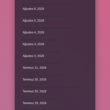
Borsada hangi emir tipi daha iyidir ?
Ağustos 6, 2026
Krom madeni nerelerde kullanılır ?
Ağustos 5, 2026
Avar İmparatorluğu bir Türk devleti mi ?
Ağustos 4, 2026
86 Esmaül Hüsna nedir ?
Ağustos 3, 2026
4. seviye kurs belgesi nedir ?
Ağustos 3, 2026
Şanzıman vites kutusu mu ?
Temmuz 31, 2026
Batuhan hangi dizide oynuyor ?
Temmuz 30, 2026
Şubedeki kargoyu teslim almazsak ne olur ?
Temmuz 30, 2026
The’nun 1 ve 2 bağlantılı mı ?
Temmuz 29, 2026