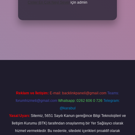
Cinler En Çok Neyi Sever
için
admin
iş adresi
www.betexper.xyz/
Reklam ve İletişim:
E-mail:
backlinkpaneli@gmail.com
Teams:
forumhizmeti@gmail.com
Whatsapp: 0262 606 0 726
Telegram:
@karabul
Yasal Uyarı:
Sitemiz, 5651 Sayılı Kanun gereğince Bilgi Teknolojileri ve
İletişim Kurumu (BTK) tarafından onaylanmış bir Yer Sağlayıcı olarak
hizmet vermektedir. Bu nedenle, sitedeki içerikleri proaktif olarak