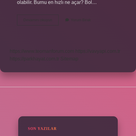
olabilir. Burnu en hızlı ne açar? Bol…
Burun
Devamını okuyun
Yorum Bırak
Içine
Ne
Iyi
Gelir
https://www.teomanforum.com
https://vavyapi.com.tr
https://parkhayat.com.tr
Sitemap
SIDEBAR
SON YAZILAR