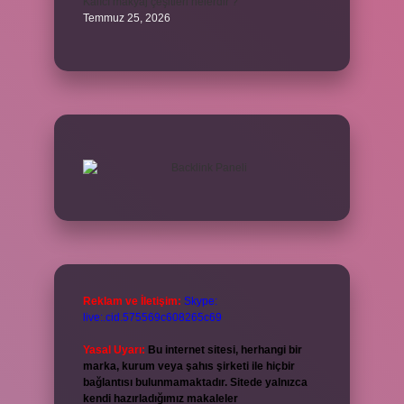
Kalıcı makyaj çeşitleri nelerdir ?
Temmuz 25, 2026
Reklam ve İletişim:
Skype:
live:.cid.575569c608265c69
Yasal Uyarı:
Bu internet sitesi, herhangi bir
marka, kurum veya şahıs şirketi ile hiçbir
bağlantısı bulunmamaktadır. Sitede yalnızca
kendi hazırladığımız makaleler