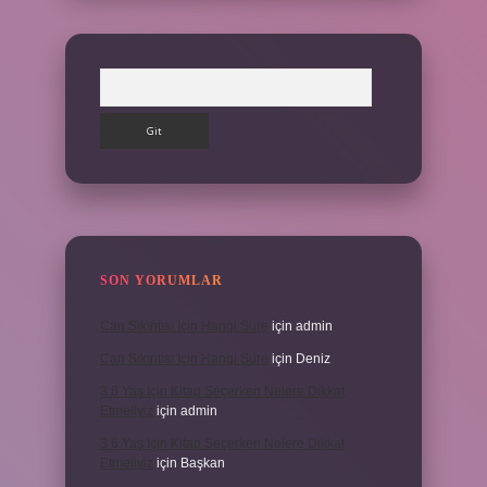
Arama
SON YORUMLAR
Can Sıkıntısı Için Hangi Sure
için
admin
Can Sıkıntısı Için Hangi Sure
için
Deniz
3 6 Yaş Için Kitap Seçerken Nelere Dikkat
Etmeliyiz
için
admin
3 6 Yaş Için Kitap Seçerken Nelere Dikkat
Etmeliyiz
için
Başkan