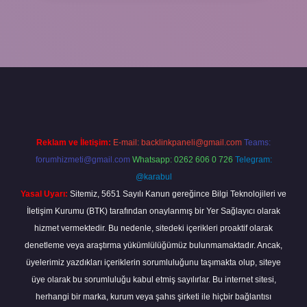
xper.xyz/
Reklam ve İletişim:
E-mail:
backlinkpaneli@gmail.com
Teams:
forumhizmeti@gmail.com
Whatsapp: 0262 606 0 726
Telegram:
@karabul
Yasal Uyarı:
Sitemiz, 5651 Sayılı Kanun gereğince Bilgi Teknolojileri ve
İletişim Kurumu (BTK) tarafından onaylanmış bir Yer Sağlayıcı olarak
hizmet vermektedir. Bu nedenle, sitedeki içerikleri proaktif olarak
denetleme veya araştırma yükümlülüğümüz bulunmamaktadır. Ancak,
üyelerimiz yazdıkları içeriklerin sorumluluğunu taşımakta olup, siteye
üye olarak bu sorumluluğu kabul etmiş sayılırlar. Bu internet sitesi,
herhangi bir marka, kurum veya şahıs şirketi ile hiçbir bağlantısı