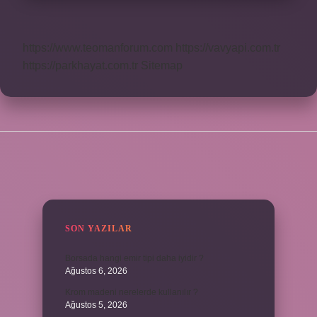
https://www.teomanforum.com
https://vavyapi.com.tr
https://parkhayat.com.tr
Sitemap
SIDEBAR
SON YAZILAR
Borsada hangi emir tipi daha iyidir ?
Ağustos 6, 2026
Krom madeni nerelerde kullanılır ?
Ağustos 5, 2026