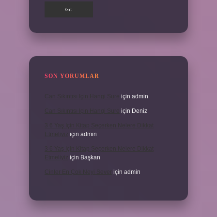
SON YORUMLAR
Can Sıkıntısı Için Hangi Sure
için
admin
Can Sıkıntısı Için Hangi Sure
için
Deniz
3 6 Yaş Için Kitap Seçerken Nelere Dikkat
Etmeliyiz
için
admin
3 6 Yaş Için Kitap Seçerken Nelere Dikkat
Etmeliyiz
için
Başkan
Cinler En Çok Neyi Sever
için
admin