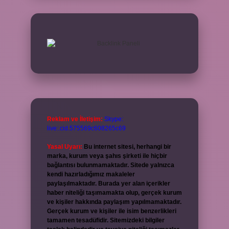
Reklam ve İletişim:
Skype:
live:.cid.575569c608265c69
Yasal Uyarı:
Bu internet sitesi, herhangi bir
marka, kurum veya şahıs şirketi ile hiçbir
bağlantısı bulunmamaktadır. Sitede yalnızca
kendi hazırladığımız makaleler
paylaşılmaktadır. Burada yer alan içerikler
haber niteliği taşımamakta olup, gerçek kurum
ve kişiler hakkında paylaşım yapılmamaktadır.
Gerçek kurum ve kişiler ile isim benzerlikleri
tamamen tesadüfidir. Sitemizdeki bilgiler