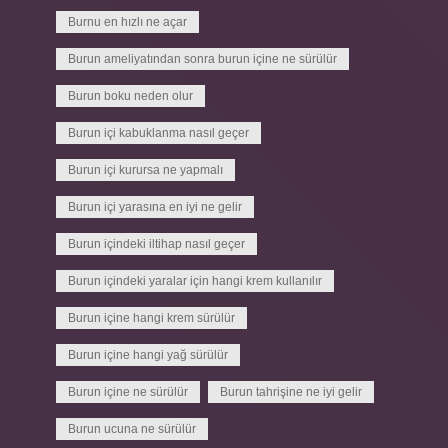
Burnu en hızlı ne açar
Burun ameliyatından sonra burun içine ne sürülür
Burun boku neden olur
Burun içi kabuklanma nasıl geçer
Burun içi kurursa ne yapmalı
Burun içi yarasına en iyi ne gelir
Burun içindeki iltihap nasıl geçer
Burun içindeki yaralar için hangi krem kullanılır
Burun içine hangi krem sürülür
Burun içine hangi yağ sürülür
Burun içine ne sürülür
Burun tahrişine ne iyi gelir
Burun ucuna ne sürülür