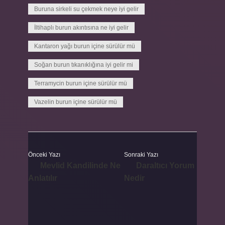
Buruna sirkeli su çekmek neye iyi gelir
İltihaplı burun akıntısına ne iyi gelir
Kantaron yağı burun içine sürülür mü
Soğan burun tıkanıklığına iyi gelir mi
Terramycin burun içine sürülür mü
Vazelin burun içine sürülür mü
Önceki Yazı
Sonraki Yazı
Mevlid Kandilinde Ne
Daraltıcı Yorum
Anlatılır
Nedir