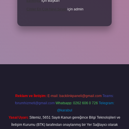
Etmeliyiz
için
Başkan
Cinler En Çok Neyi Sever
için
admin
iş adresi
www.betexper.xyz/
Reklam ve İletişim:
E-mail:
backlinkpaneli@gmail.com
Teams:
forumhizmeti@gmail.com
Whatsapp: 0262 606 0 726
Telegram:
@karabul
Yasal Uyarı:
Sitemiz, 5651 Sayılı Kanun gereğince Bilgi Teknolojileri ve
İletişim Kurumu (BTK) tarafından onaylanmış bir Yer Sağlayıcı olarak