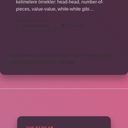
kelimelere örnekler: head-head, number-of-
pieces, value-value, white-white gibi…
Çağ
Devamını okuyun
Yorum Bırak
Ne
Demek
Eş
Anlamlısı
https://www.teomanforum.com
https://vavyapi.com.tr
https://parkhayat.com.tr
Sitemap
SIDEBAR