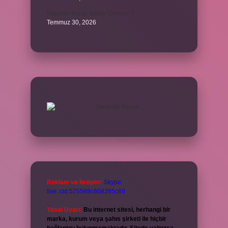
Batuhan hangi dizide oynuyor ?
Temmuz 30, 2026
Reklam ve İletişim:
Skype:
live:.cid.575569c608265c69
Yasal Uyarı:
Bu internet sitesi, herhangi bir
marka, kurum veya şahıs şirketi ile hiçbir