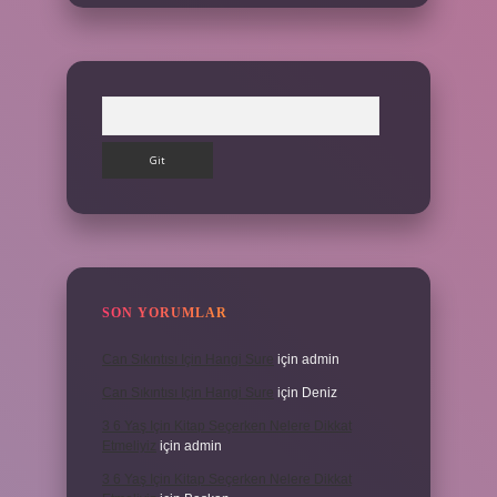
Arama
SON YORUMLAR
Can Sıkıntısı Için Hangi Sure
için
admin
Can Sıkıntısı Için Hangi Sure
için
Deniz
3 6 Yaş Için Kitap Seçerken Nelere Dikkat
Etmeliyiz
için
admin
3 6 Yaş Için Kitap Seçerken Nelere Dikkat