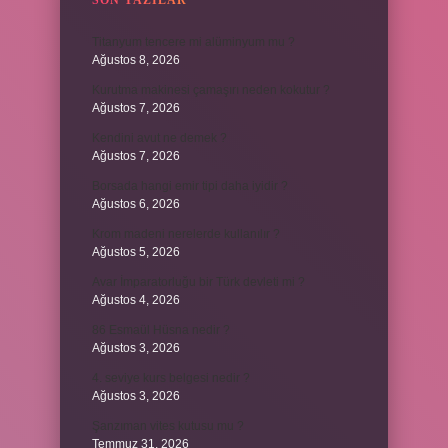
SON YAZILAR
Titanyum tencere mi alüminyum mu ?
Ağustos 8, 2026
Kurutma makinesi çamaşırı neden kokutur ?
Ağustos 7, 2026
Kendini avut ne demek ?
Ağustos 7, 2026
Borsada hangi emir tipi daha iyidir ?
Ağustos 6, 2026
Krom madeni nerelerde kullanılır ?
Ağustos 5, 2026
Avar İmparatorluğu bir Türk devleti mi ?
Ağustos 4, 2026
86 Esmaül Hüsna nedir ?
Ağustos 3, 2026
4. seviye kurs belgesi nedir ?
Ağustos 3, 2026
Şanzıman vites kutusu mu ?
Temmuz 31, 2026