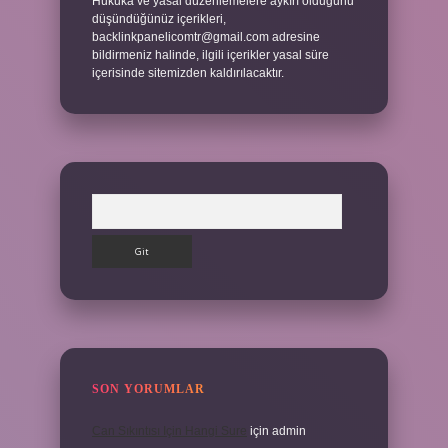
Hukuka ve yasal düzenlemelere aykırı olduğunu
düşündüğünüz içerikleri,
backlinkpanelicomtr@gmail.com
adresine
bildirmeniz halinde, ilgili içerikler yasal süre
içerisinde sitemizden kaldırılacaktır.
Arama
SON YORUMLAR
Can Sıkıntısı Için Hangi Sure
için
admin