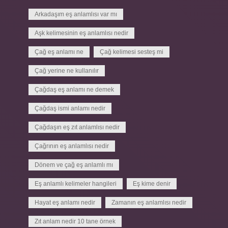
Arkadaşım eş anlamlısı var mı
Aşk kelimesinin eş anlamlısı nedir
Çağ eş anlamı ne
Çağ kelimesi sesteş mi
Çağ yerine ne kullanılır
Çağdaş eş anlamı ne demek
Çağdaş ismi anlamı nedir
Çağdaşın eş zıt anlamlısı nedir
Çağrının eş anlamlısı nedir
Dönem ve çağ eş anlamlı mı
Eş anlamlı kelimeler hangileri
Eş kime denir
Hayat eş anlamı nedir
Zamanın eş anlamlısı nedir
Zıt anlam nedir 10 tane örnek