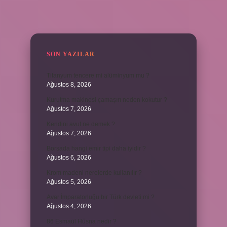
SIDEBAR
SON YAZILAR
Titanyum tencere mi alüminyum mu ?
Ağustos 8, 2026
Kurutma makinesi çamaşırı neden kokutur ?
Ağustos 7, 2026
Kendini avut ne demek ?
Ağustos 7, 2026
Borsada hangi emir tipi daha iyidir ?
Ağustos 6, 2026
Krom madeni nerelerde kullanılır ?
Ağustos 5, 2026
Avar İmparatorluğu bir Türk devleti mi ?
Ağustos 4, 2026
86 Esmaül Hüsna nedir ?