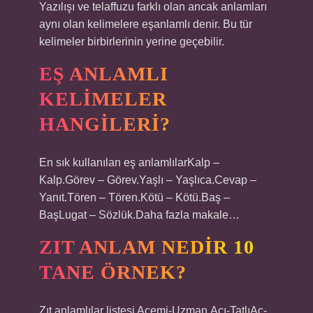
Yazılışı ve telaffuzu farklı olan ancak anlamları
aynı olan kelimelere eşanlamlı denir. Bu tür
kelimeler birbirlerinin yerine geçebilir.
EŞ ANLAMLI
KELIMELER
HANGILERI?
En sık kullanılan eş anlamlılarKalp –
Kalp.Görev – Görev.Yaşlı – Yaşlıca.Cevap –
Yanıt.Tören – Tören.Kötü – Kötü.Baş –
BaşLugat – Sözlük.Daha fazla makale…
ZIT ANLAM NEDIR 10
TANE ÖRNEK?
Zıt anlamlılar listesi Acemi-Uzman.Acı-TatlıAç-