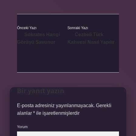
Önceki Yazı
Sonraki Yazı
Sokrates Hangi
Cezbeli Türk
Görüşü Savunur
Kahvesi Nasıl Yapılır
Bir yanıt yazın
E-posta adresiniz yayınlanmayacak.
Gerekli
alanlar
*
ile işaretlenmişlerdir
Yorum