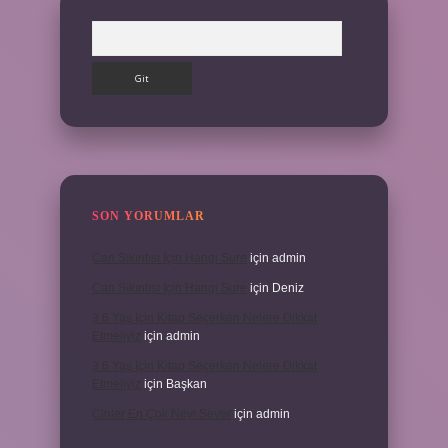
Arama
SON YORUMLAR
Can Sıkıntısı Için Hangi Sure
için
admin
Can Sıkıntısı Için Hangi Sure
için
Deniz
3 6 Yaş Için Kitap Seçerken Nelere Dikkat
Etmeliyiz
için
admin
3 6 Yaş Için Kitap Seçerken Nelere Dikkat
Etmeliyiz
için
Başkan
Cinler En Çok Neyi Sever
için
admin