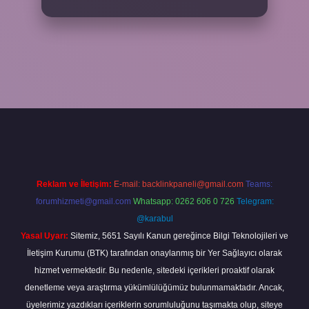
per.xyz/
Reklam ve İletişim:
E-mail:
backlinkpaneli@gmail.com
Teams:
forumhizmeti@gmail.com
Whatsapp: 0262 606 0 726
Telegram:
@karabul
Yasal Uyarı:
Sitemiz, 5651 Sayılı Kanun gereğince Bilgi Teknolojileri ve
İletişim Kurumu (BTK) tarafından onaylanmış bir Yer Sağlayıcı olarak
hizmet vermektedir. Bu nedenle, sitedeki içerikleri proaktif olarak
denetleme veya araştırma yükümlülüğümüz bulunmamaktadır. Ancak,
üyelerimiz yazdıkları içeriklerin sorumluluğunu taşımakta olup, siteye