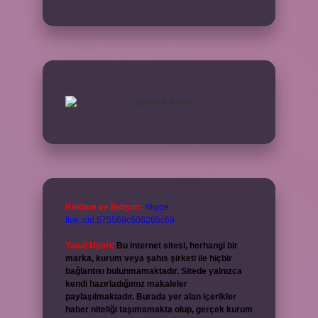
Reklam ve İletişim:
Skype:
live:.cid.575569c608265c69
Yasal Uyarı:
Bu internet sitesi, herhangi bir
marka, kurum veya şahıs şirketi ile hiçbir
bağlantısı bulunmamaktadır. Sitede yalnızca
kendi hazırladığımız makaleler
paylaşılmaktadır. Burada yer alan içerikler
haber niteliği taşımamakta olup, gerçek kurum