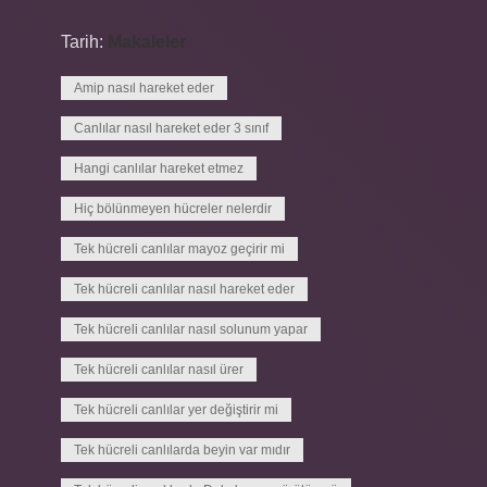
Tarih:
Makaleler
Amip nasıl hareket eder
Canlılar nasıl hareket eder 3 sınıf
Hangi canlılar hareket etmez
Hiç bölünmeyen hücreler nelerdir
Tek hücreli canlılar mayoz geçirir mi
Tek hücreli canlılar nasıl hareket eder
Tek hücreli canlılar nasıl solunum yapar
Tek hücreli canlılar nasıl ürer
Tek hücreli canlılar yer değiştirir mi
Tek hücreli canlılarda beyin var mıdır