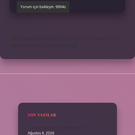
https://www.teomanforum.com
https://vavyapi.com.tr
https://parkhayat.com.tr
Sitemap
SIDEBAR
SON YAZILAR
Titanyum tencere mi alüminyum mu ?
Ağustos 8, 2026