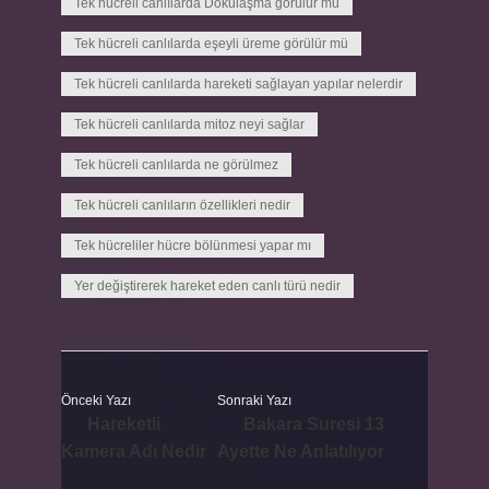
Tek hücreli canlılarda Dokulaşma görülür mü
Tek hücreli canlılarda eşeyli üreme görülür mü
Tek hücreli canlılarda hareketi sağlayan yapılar nelerdir
Tek hücreli canlılarda mitoz neyi sağlar
Tek hücreli canlılarda ne görülmez
Tek hücreli canlıların özellikleri nedir
Tek hücreliler hücre bölünmesi yapar mı
Yer değiştirerek hareket eden canlı türü nedir
Önceki Yazı
Sonraki Yazı
Hareketli
Bakara Suresi 13
Kamera Adı Nedir
Ayette Ne Anlatılıyor