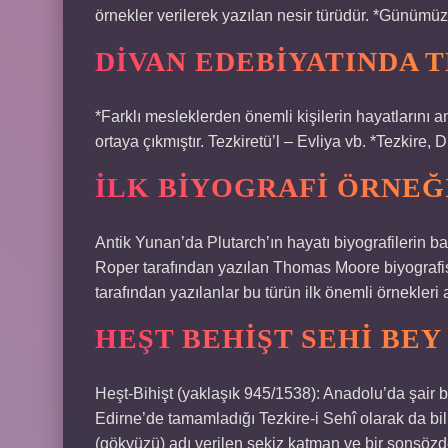
örnekler verilerek yazılan nesir türüdür. *Günümüz 
DIVAN EDEBIYATINDA 
*Farklı mesleklerden önemli kişilerin hayatlarını an
ortaya çıkmıştır. Tezkiretü’l – Evliya vb. *Tezkire, 
İLK BIYOGRAFI ÖRNEĞ
Antik Yunan’da Plutarch’ın hayatı biyografilerin baş
Roper tarafından yazılan Thomas Moore biyograf
tarafından yazılanlar bu türün ilk önemli örnekleri 
HEŞT BEHIŞT SEHI BEY
Heşt-Bihişt (yaklaşık 945/1538): Anadolu’da şair 
Edirne’de tamamladığı Tezkire-i Sehî olarak da bilin
(gökyüzü) adı verilen sekiz katman ve bir sonsözd