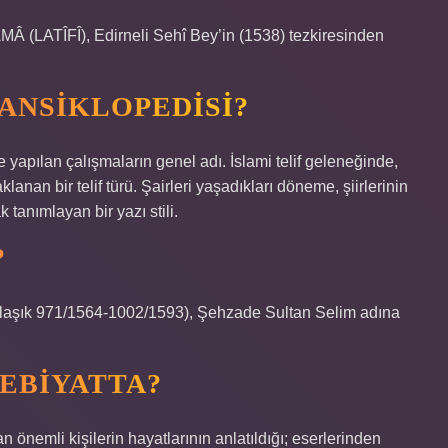
TÎFÎ), Edirneli Sehî Bey’in (1538) tezkiresinden
 ANSIKLOPEDISI?
e yapılan çalışmaların genel adı. İslami telif geleneğinde,
lanan bir telif türü. Şairleri yaşadıkları döneme, şiirlerinin
 tanımlayan bir yazı stili.
?
aklaşık 971/1564-1002/1593), Şehzade Sultan Selim adına
DEBIYATTA?
n önemli kişilerin hayatlarının anlatıldığı; eserlerinden