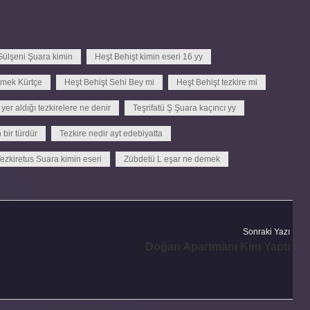
Gülşeni Şuara kimin
Heşt Behişt kimin eseri 16 yy
emek Kürtçe
Heşt Behişt Sehi Bey mi
Heşt Behişt tezkire mi
n yer aldığı tezkirelere ne denir
Teşrifatü Ş Şuara kaçıncı yy
 bir türdür
Tezkire nedir ayt edebiyatta
ezkiretus Suara kimin eseri
Zübdetü L eşar ne demek
Sonraki Yazı
Doğan Apartmanı Kim Yaptı