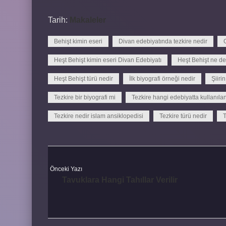
Tarih:
Makaleler
Behişt kimin eseri
Divan edebiyatında tezkire nedir
Heşt Behişt kimin eseri Divan Edebiyatı
Heşt Behişt ne d
Heşt Behişt türü nedir
İlk biyografi örneği nedir
Şiiri
Tezkire bir biyografi mi
Tezkire hangi edebiyatta kullanılan
Tezkire nedir islam ansiklopedisi
Tezkire türü nedir
T
Önceki Yazı
Tavuklara Hangi Tahıllar Verilir