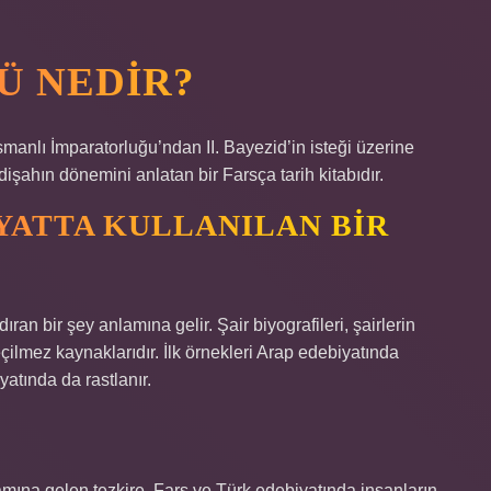
Ü NEDIR?
. Osmanlı İmparatorluğu’ndan II. Bayezid’in isteği üzerine
işahın dönemini anlatan bir Farsça tarih kitabıdır.
YATTA KULLANILAN BIR
ran bir şey anlamına gelir. Şair biyografileri, şairlerin
eçilmez kaynaklarıdır. İlk örnekleri Arap edebiyatında
atında da rastlanır.
mına gelen tezkire, Fars ve Türk edebiyatında insanların