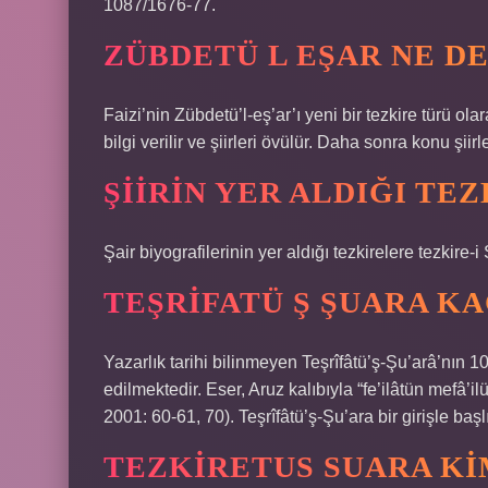
1087/1676-77.
ZÜBDETÜ L EŞAR NE D
Faizi’nin Zübdetü’l-eş’ar’ı yeni bir tezkire türü ol
bilgi verilir ve şiirleri övülür. Daha sonra konu şii
ŞIIRIN YER ALDIĞI TE
Şair biyografilerinin yer aldığı tezkirelere tezkire-i 
TEŞRIFATÜ Ş ŞUARA KA
Yazarlık tarihi bilinmeyen Teşrîfâtü’ş-Şu’arâ’nın 
edilmektedir. Eser, Aruz kalıbıyla “fe’ilâtün mefâ’il
2001: 60-61, 70). Teşrîfâtü’ş-Şu’ara bir girişle başl
TEZKIRETUS SUARA KI