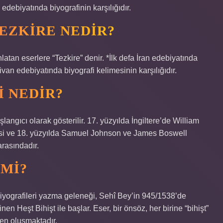
edebiyatında biyografinin karşılığıdır.
TEZKIRE NEDIR?
latan eserlere “Tezkire” denir. *İlk defa İran edebiyatında
Divan edebiyatında biyografi kelimesinin karşılığıdır.
I NEDIR?
langıcı olarak gösterilir. 17. yüzyılda İngiltere’de William
isi ve 18. yüzyılda Samuel Johnson ve James Boswell
arasındadır.
 MI?
biyografileri yazma geleneği, Sehî Bey’in 945/1538’de
en Heşt Bihişt ile başlar. Eser, bir önsöz, her birine “bihişt”
en oluşmaktadır.