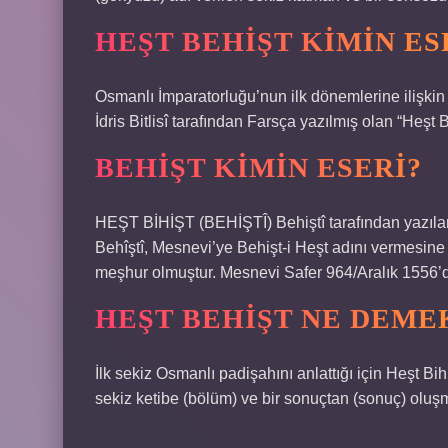
HEŞT BEHIŞT KIMIN ESE
Osmanlı İmparatorluğu’nun ilk dönemlerine ilişkin
İdris Bitlisî tarafından Farsça yazılmış olan “Heşt B
BEHIŞT KIMIN ESERI?
HEŞT BİHİŞT (BEHİŞTÎ) Behiştî tarafından yazıl
Behîştî, Mesnevi’ye Behişt-i Heşt adını vermesin
meşhur olmuştur. Mesnevi Safer 964/Aralık 1556’
HEŞT BEHIŞT NE DEME
İlk sekiz Osmanlı padişahını anlattığı için Heşt Bih
sekiz ketibe (bölüm) ve bir sonuçtan (sonuç) oluşm