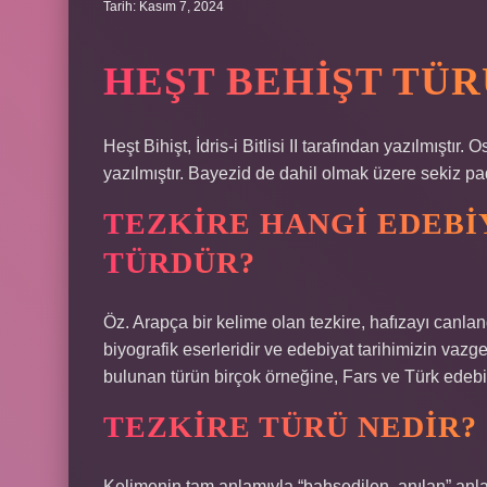
Tarih: Kasım 7, 2024
HEŞT BEHIŞT TÜR
Heşt Bihişt, İdris-i Bitlisi II tarafından yazılmıştır
yazılmıştır. Bayezid de dahil olmak üzere sekiz pad
TEZKIRE HANGI EDEBI
TÜRDÜR?
Öz. Arapça bir kelime olan tezkire, hafızayı canlandı
biyografik eserleridir ve edebiyat tarihimizin vazg
bulunan türün birçok örneğine, Fars ve Türk edebiy
TEZKIRE TÜRÜ NEDIR?
Kelimenin tam anlamıyla “bahsedilen, anılan” anla