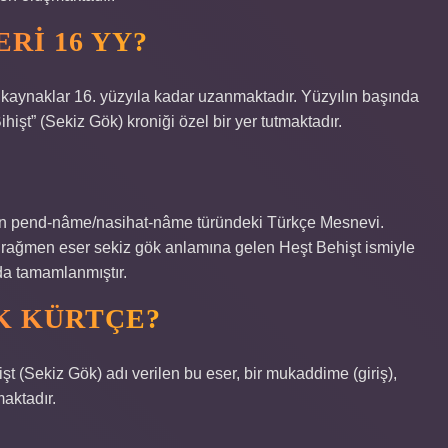
RI 16 YY?
 kaynaklar 16. yüzyıla kadar uzanmaktadır. Yüzyılın başında
ihişt” (Sekiz Gök) kroniği özel bir yer tutmaktadır.
an pend-nâme/nasihat-nâme türündeki Türkçe Mesnevi.
e rağmen eser sekiz gök anlamına gelen Heşt Behişt ismiyle
da tamamlanmıştır.
K KÜRTÇE?
işt (Sekiz Gök) adı verilen bu eser, bir mukaddime (giriş),
aktadır.