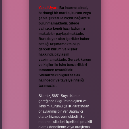
Yasal Uyarı:
Bu internet sitesi,
herhangi bir marka, kurum veya
şahıs şirketi ile hiçbir bağlantısı
bulunmamaktadır. Sitede
yalnızca kendi hazırladığımız
makaleler paylaşılmaktadır.
Burada yer alan içerikler haber
niteliği taşımamakta olup,
gerçek kurum ve kişiler
hakkında paylaşım
yapılmamaktadır. Gerçek kurum
ve kişiler ile isim benzerlikleri
tamamen tesadüfidir.
Sitemizdeki bilgiler taslak
halindedir ve tavsiye niteliği
taşımazlar.
Sitemiz, 5651 Sayılı Kanun
gereğince Bilgi Teknolojileri ve
İletişim Kurumu (BTK) tarafından
onaylanmış bir Yer Sağlayıcı
olarak hizmet vermektedir. Bu
nedenle, sitedeki içerikleri proaktif
olarak denetleme veya araştırma