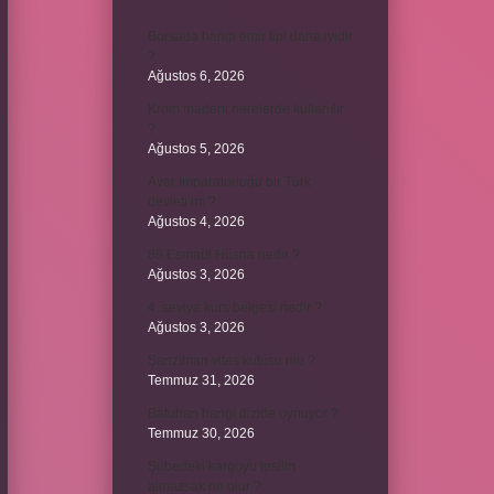
Borsada hangi emir tipi daha iyidir
?
Ağustos 6, 2026
Krom madeni nerelerde kullanılır
?
Ağustos 5, 2026
Avar İmparatorluğu bir Türk
devleti mi ?
Ağustos 4, 2026
86 Esmaül Hüsna nedir ?
Ağustos 3, 2026
4. seviye kurs belgesi nedir ?
Ağustos 3, 2026
Şanzıman vites kutusu mu ?
Temmuz 31, 2026
Batuhan hangi dizide oynuyor ?
Temmuz 30, 2026
Şubedeki kargoyu teslim
almazsak ne olur ?