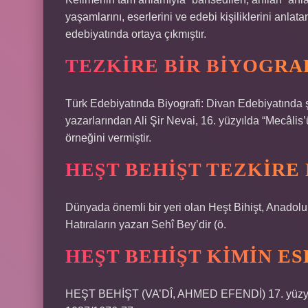
yaşamlarını, eserlerini ve edebi kişiliklerini anlatan
edebiyatında ortaya çıkmıştır.
TEZKIRE BIR BIYOGRAF
Türk Edebiyatında Biyografi: Divan Edebiyatında şai
yazarlarından Ali Şir Nevai, 16. yüzyılda “Mecâlis’
örneğini vermiştir.
HEŞT BEHIŞT TEZKIRE 
Dünyada önemli bir yeri olan Heşt Bihişt, Anadolu’d
Hatıraların yazarı Sehî Bey’dir (ö.
HEŞT BEHIŞT KIMIN ES
HEŞT BEHİŞT (VA’DÎ, AHMED EFENDİ) 17. yüzyıl ş