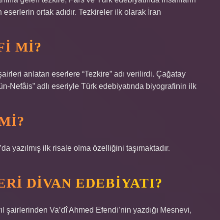
 eserlerin ortak adıdır. Tezkireler ilk olarak İran
I MI?
rleri anlatan eserlere “Tezkire” adı verilirdi. Çağatay
ün-Nefâis” adlı eseriyle Türk edebiyatında biyografinin ilk
MI?
a yazılmış ilk risale olma özelliğini taşımaktadır.
ERI DIVAN EDEBIYATI?
airlerinden Va’dî Ahmed Efendi’nin yazdığı Mesnevi,