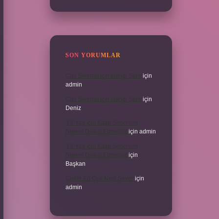
SON YORUMLAR
Can Sıkıntısı Için Hangi Sure
için
admin
Can Sıkıntısı Için Hangi Sure
için
Deniz
3 6 Yaş Için Kitap Seçerken
Nelere Dikkat Etmeliyiz
için
admin
3 6 Yaş Için Kitap Seçerken
Nelere Dikkat Etmeliyiz
için
Başkan
Cinler En Çok Neyi Sever
için
admin