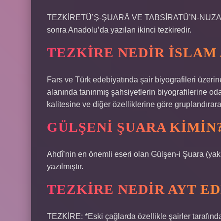
TEZKİRETÜ’Ş-ŞUARÂ VE TABSİRATÜ’N-NUZAMÂ (LA
sonra Anadolu’da yazılan ikinci tezkiredir.
TEZKIRE NEDIR ISLAM
Fars ve Türk edebiyatında şair biyografileri üzerin
alanında tanınmış şahsiyetlerin biyografilerine odak
kalitesine ve diğer özelliklerine göre gruplandırarak
GÜLŞENI ŞUARA KIMIN
Ahdî’nin en önemli eseri olan Gülşen-i Şuara (y
yazılmıştır.
TEZKIRE NEDIR AYT E
TEZKİRE: *Eski çağlarda özellikle şairler tarafında