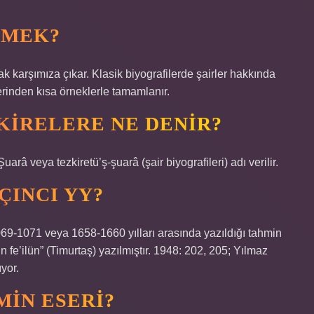
EMEK?
arak karşımıza çıkar. Klasik biyografilerde şairler hakkında
rlerinden kısa örneklerle tamamlanır.
ZKIRELERE NE DENIR?
Şuarâ veya tezkiretü’ş-şuarâ (şair biyografileri) adı verilir.
ÇINCI YY?
1069-1071 veya 1658-1660 yılları arasında yazıldığı tahmin
ün fe’ilün” (Timurtaş) yazılmıştır. 1948: 202, 205; Yılmaz
ıyor.
MIN ESERI?