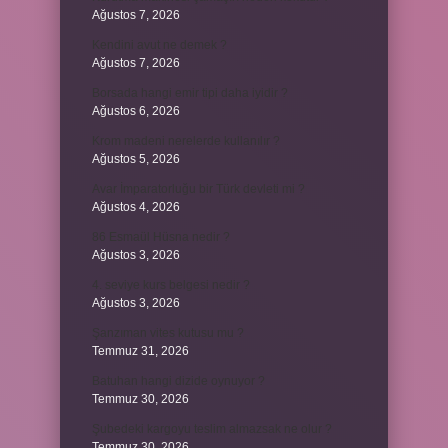
Ağustos 7, 2026
Kendini avut ne demek ?
Ağustos 7, 2026
Borsada hangi emir tipi daha iyidir ?
Ağustos 6, 2026
Krom madeni nerelerde kullanılır ?
Ağustos 5, 2026
Avar İmparatorluğu bir Türk devleti mi ?
Ağustos 4, 2026
86 Esmaül Hüsna nedir ?
Ağustos 3, 2026
4. seviye kurs belgesi nedir ?
Ağustos 3, 2026
Şanzıman vites kutusu mu ?
Temmuz 31, 2026
Batuhan hangi dizide oynuyor ?
Temmuz 30, 2026
Şubedeki kargoyu teslim almazsak ne olur ?
Temmuz 30, 2026