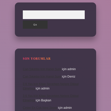
Arama
SON YORUMLAR
Can Sıkıntısı Için Hangi Sure
için
admin
Can Sıkıntısı Için Hangi Sure
için
Deniz
3 6 Yaş Için Kitap Seçerken Nelere Dikkat
Etmeliyiz
için
admin
3 6 Yaş Için Kitap Seçerken Nelere Dikkat
Etmeliyiz
için
Başkan
Cinler En Çok Neyi Sever
için
admin