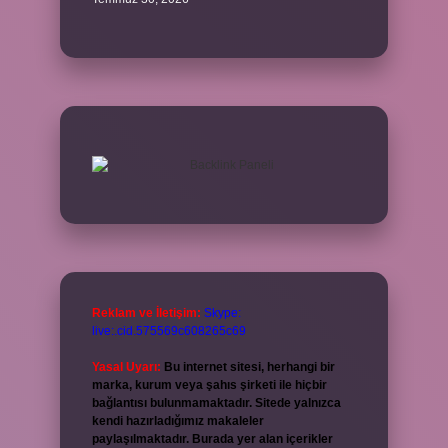
Reklam ve İletişim:
Skype:
live:.cid.575569c608265c69
Yasal Uyarı:
Bu internet sitesi, herhangi bir
marka, kurum veya şahıs şirketi ile hiçbir
bağlantısı bulunmamaktadır. Sitede yalnızca
kendi hazırladığımız makaleler
paylaşılmaktadır. Burada yer alan içerikler