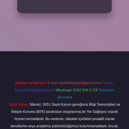
ww.betexper.xyz/
Reklam ve İletişim:
E-mail:
backlinkpaneli@gmail.com
Teams:
forumhizmeti@gmail.com
Whatsapp: 0262 606 0 726
Telegram:
@karabul
Yasal Uyarı:
Sitemiz, 5651 Sayılı Kanun gereğince Bilgi Teknolojileri ve
İletişim Kurumu (BTK) tarafından onaylanmış bir Yer Sağlayıcı olarak
hizmet vermektedir. Bu nedenle, sitedeki içerikleri proaktif olarak
denetleme veya araştırma yükümlülüğümüz bulunmamaktadır. Ancak,