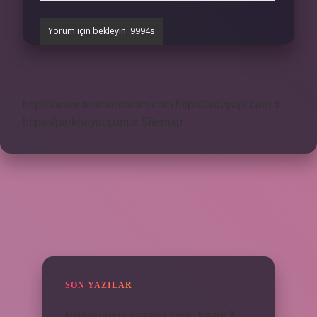
https://www.teomanforum.com
https://vavyapi.com.tr
https://parkhayat.com.tr
Sitemap
SIDEBAR
SON YAZILAR
Kurutma makinesi çamaşırı neden kokutur ?