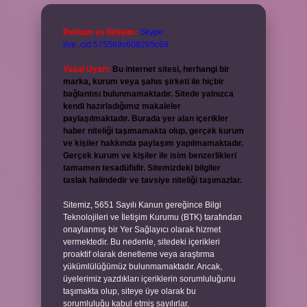
Reklam ve İletişim:
Skype:
live:.cid.575569c608265c69
Yasal Uyarı:
Bu internet sitesi, herhangi bir
marka, kurum veya şahıs şirketi ile hiçbir
bağlantısı bulunmamaktadır. Sitede yalnızca
kendi hazırladığımız makaleler
paylaşılmaktadır. Burada yer alan içerikler
haber niteliği taşımamakta olup, gerçek kurum
ve kişiler hakkında paylaşım yapılmamaktadır.
Gerçek kurum ve kişiler ile isim benzerlikleri
tamamen tesadüfidir. Sitemizdeki bilgiler
taslak halindedir ve tavsiye niteliği taşımazlar.
Sitemiz, 5651 Sayılı Kanun gereğince Bilgi
Teknolojileri ve İletişim Kurumu (BTK) tarafından
onaylanmış bir Yer Sağlayıcı olarak hizmet
vermektedir. Bu nedenle, sitedeki içerikleri
proaktif olarak denetleme veya araştırma
yükümlülüğümüz bulunmamaktadır. Ancak,
üyelerimiz yazdıkları içeriklerin sorumluluğunu
taşımakta olup, siteye üye olarak bu
sorumluluğu kabul etmiş sayılırlar.