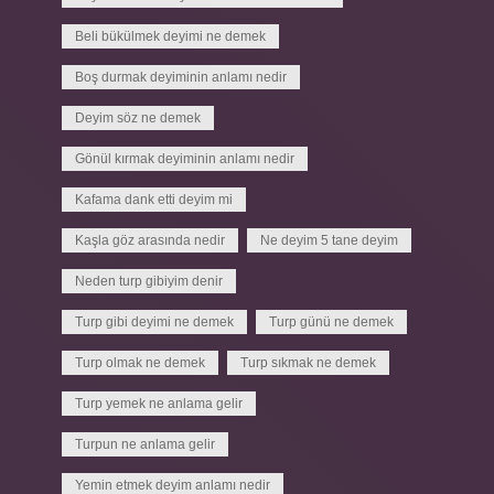
Beli bükülmek deyimi ne demek
Boş durmak deyiminin anlamı nedir
Deyim söz ne demek
Gönül kırmak deyiminin anlamı nedir
Kafama dank etti deyim mi
Kaşla göz arasında nedir
Ne deyim 5 tane deyim
Neden turp gibiyim denir
Turp gibi deyimi ne demek
Turp günü ne demek
Turp olmak ne demek
Turp sıkmak ne demek
Turp yemek ne anlama gelir
Turpun ne anlama gelir
Yemin etmek deyim anlamı nedir