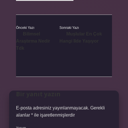
Önceki Yazı
Sonraki Yazı
Bilimsel
Muşlular En Çok
Araştırma Nedir
Hangi Ilde Yaşıyor
Tdk
Bir yanıt yazın
E-posta adresiniz yayınlanmayacak.
Gerekli
alanlar
*
ile işaretlenmişlerdir