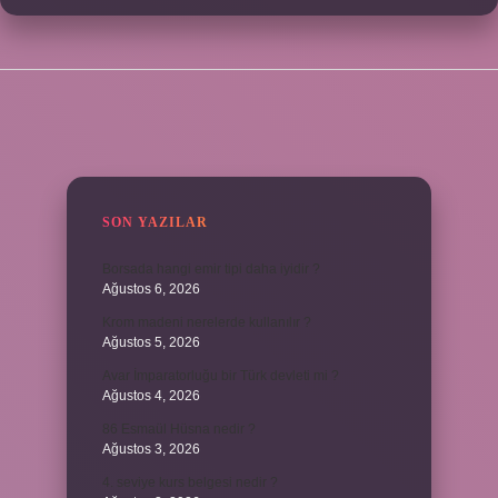
SIDEBAR
SON YAZILAR
Borsada hangi emir tipi daha iyidir ?
Ağustos 6, 2026
Krom madeni nerelerde kullanılır ?
Ağustos 5, 2026
Avar İmparatorluğu bir Türk devleti mi ?
Ağustos 4, 2026
86 Esmaül Hüsna nedir ?
Ağustos 3, 2026
4. seviye kurs belgesi nedir ?