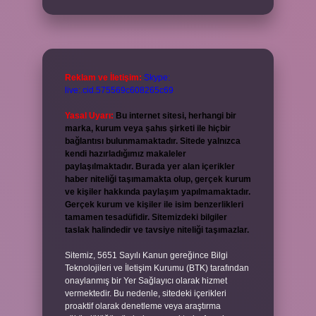
Reklam ve İletişim:
Skype:
live:.cid.575569c608265c69
Yasal Uyarı:
Bu internet sitesi, herhangi bir
marka, kurum veya şahıs şirketi ile hiçbir
bağlantısı bulunmamaktadır. Sitede yalnızca
kendi hazırladığımız makaleler
paylaşılmaktadır. Burada yer alan içerikler
haber niteliği taşımamakta olup, gerçek kurum
ve kişiler hakkında paylaşım yapılmamaktadır.
Gerçek kurum ve kişiler ile isim benzerlikleri
tamamen tesadüfidir. Sitemizdeki bilgiler
taslak halindedir ve tavsiye niteliği taşımazlar.
Sitemiz, 5651 Sayılı Kanun gereğince Bilgi
Teknolojileri ve İletişim Kurumu (BTK) tarafından
onaylanmış bir Yer Sağlayıcı olarak hizmet
vermektedir. Bu nedenle, sitedeki içerikleri
proaktif olarak denetleme veya araştırma