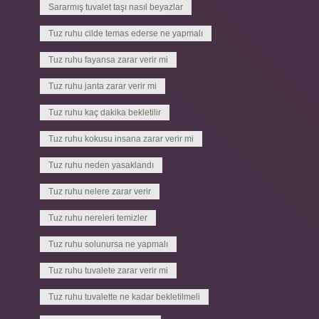
Sararmış tuvalet taşı nasıl beyazlar
Tuz ruhu cilde temas ederse ne yapmalı
Tuz ruhu fayansa zarar verir mi
Tuz ruhu janta zarar verir mi
Tuz ruhu kaç dakika bekletilir
Tuz ruhu kokusu insana zarar verir mi
Tuz ruhu neden yasaklandı
Tuz ruhu nelere zarar verir
Tuz ruhu nereleri temizler
Tuz ruhu solunursa ne yapmalı
Tuz ruhu tuvalete zarar verir mi
Tuz ruhu tuvalette ne kadar bekletilmeli