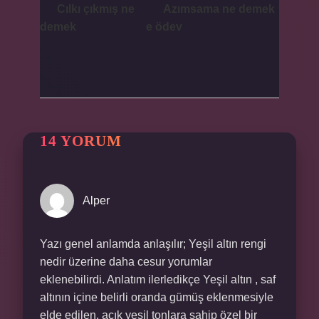
Cılkı çıkmış ne
Azımsama ne demek
demek
e ödev
14 YORUM
Alper
Yazı genel anlamda anlaşılır; Yeşil altın rengi
nedir üzerine daha cesur yorumlar
eklenebilirdi. Anlatım ilerledikçe Yeşil altın , saf
altının içine belirli oranda gümüş eklenmesiyle
elde edilen, açık yeşil tonlara sahip özel bir