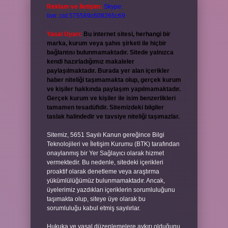
Reklam ve İletişim:
Skype:
live:.cid.575569c608265c69
Yasal Uyarı:
Bu internet sitesi, herhangi bir
marka, kurum veya şahıs şirketi ile hiçbir
bağlantısı bulunmamaktadır. Sitede yalnızca
kendi hazırladığımız makaleler
paylaşılmaktadır. Burada yer alan içerikler
haber niteliği taşımamakta olup, gerçek kurum
ve kişiler hakkında paylaşım yapılmamaktadır.
Gerçek kurum ve kişiler ile isim benzerlikleri
tamamen tesadüfidir. Sitemizdeki bilgiler
taslak halindedir ve tavsiye niteliği taşımazlar.
Sitemiz, 5651 Sayılı Kanun gereğince Bilgi
Teknolojileri ve İletişim Kurumu (BTK) tarafından
onaylanmış bir Yer Sağlayıcı olarak hizmet
vermektedir. Bu nedenle, sitedeki içerikleri
proaktif olarak denetleme veya araştırma
yükümlülüğümüz bulunmamaktadır. Ancak,
üyelerimiz yazdıkları içeriklerin sorumluluğunu
taşımakta olup, siteye üye olarak bu
sorumluluğu kabul etmiş sayılırlar.
Hukuka ve yasal düzenlemelere aykırı olduğunu