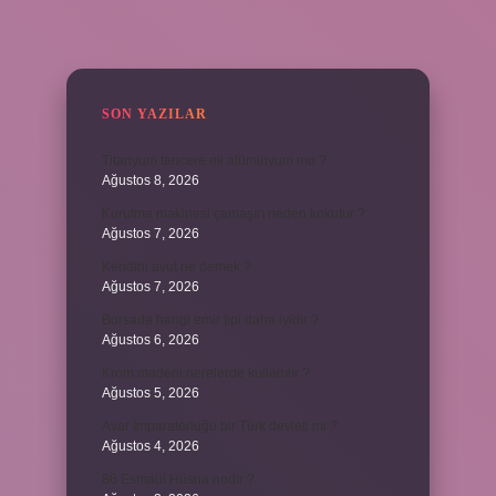
SIDEBAR
SON YAZILAR
Titanyum tencere mi alüminyum mu ?
Ağustos 8, 2026
Kurutma makinesi çamaşırı neden kokutur ?
Ağustos 7, 2026
Kendini avut ne demek ?
Ağustos 7, 2026
Borsada hangi emir tipi daha iyidir ?
Ağustos 6, 2026
Krom madeni nerelerde kullanılır ?
Ağustos 5, 2026
Avar İmparatorluğu bir Türk devleti mi ?
Ağustos 4, 2026
86 Esmaül Hüsna nedir ?