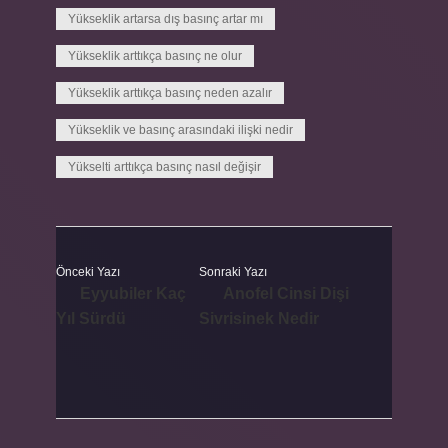
Yükseklik artarsa dış basınç artar mı
Yükseklik arttıkça basınç ne olur
Yükseklik arttıkça basınç neden azalır
Yükseklik ve basınç arasındaki ilişki nedir
Yükselti arttıkça basınç nasıl değişir
Önceki Yazı
Sonraki Yazı
Eyyubiler Kaç
Anofel Cinsi Dişi
Yıl Sürdü
Sivrisinek Nedir