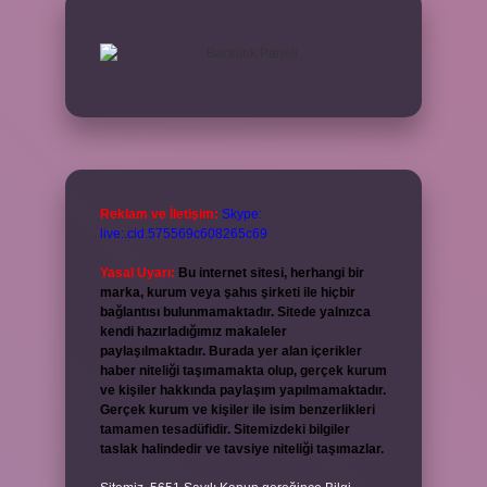
Reklam ve İletişim:
Skype:
live:.cid.575569c608265c69
Yasal Uyarı:
Bu internet sitesi, herhangi bir
marka, kurum veya şahıs şirketi ile hiçbir
bağlantısı bulunmamaktadır. Sitede yalnızca
kendi hazırladığımız makaleler
paylaşılmaktadır. Burada yer alan içerikler
haber niteliği taşımamakta olup, gerçek kurum
ve kişiler hakkında paylaşım yapılmamaktadır.
Gerçek kurum ve kişiler ile isim benzerlikleri
tamamen tesadüfidir. Sitemizdeki bilgiler
taslak halindedir ve tavsiye niteliği taşımazlar.