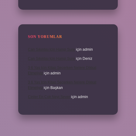
SON YORUMLAR
Can Sıkıntısı Için Hangi Sure
için
admin
Can Sıkıntısı Için Hangi Sure
için
Deniz
3 6 Yaş Için Kitap Seçerken Nelere Dikkat
Etmeliyiz
için
admin
3 6 Yaş Için Kitap Seçerken Nelere Dikkat
Etmeliyiz
için
Başkan
Cinler En Çok Neyi Sever
için
admin