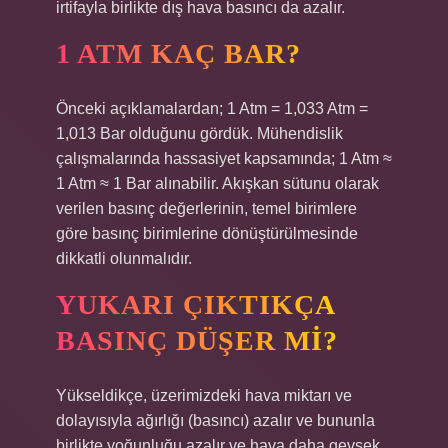
irtifayla birlikte dış hava basıncı da azalır.
1 ATM KAÇ BAR?
Önceki açıklamalardan; 1 Atm = 1,033 Atm =
1,013 Bar olduğunu gördük. Mühendislik
çalışmalarında hassasiyet kapsamında; 1 Atm ≈
1 Atm ≈ 1 Bar alınabilir. Akışkan sütunu olarak
verilen basınç değerlerinin, temel birimlere
göre basınç birimlerine dönüştürülmesinde
dikkatli olunmalıdır.
YUKARI ÇIKTIKÇA
BASINÇ DÜŞER MI?
Yükseldikçe, üzerimizdeki hava miktarı ve
dolayısıyla ağırlığı (basıncı) azalır ve bununla
birlikte yoğunluğu azalır ve hava daha gevşek,