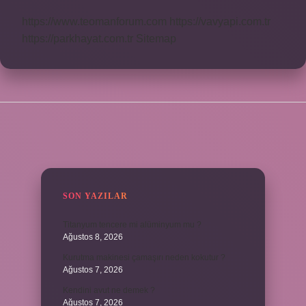
https://www.teomanforum.com
https://vavyapi.com.tr
https://parkhayat.com.tr
Sitemap
SIDEBAR
SON YAZILAR
Titanyum tencere mi alüminyum mu ?
Ağustos 8, 2026
Kurutma makinesi çamaşırı neden kokutur ?
Ağustos 7, 2026
Kendini avut ne demek ?
Ağustos 7, 2026