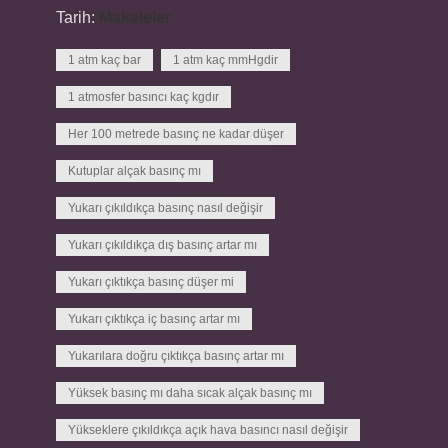
Tarih:
Makaleler
1 atm kaç bar
1 atm kaç mmHgdir
1 atmosfer basıncı kaç kgdır
Her 100 metrede basınç ne kadar düşer
Kutuplar alçak basınç mı
Yukarı çıkıldıkça basınç nasıl değişir
Yukarı çıkıldıkça dış basınç artar mı
Yukarı çıktıkça basınç düşer mi
Yukarı çıktıkça iç basınç artar mı
Yukarılara doğru çıktıkça basınç artar mı
Yüksek basınç mı daha sıcak alçak basınç mı
Yükseklere çıkıldıkça açık hava basıncı nasıl değişir