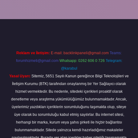
xper.xyz/
Reklam ve İletişim:
E-mail:
backlinkpaneli@gmail.com
Teams:
forumhizmeti@gmail.com
Whatsapp: 0262 606 0 726
Telegram:
@karabul
Yasal Uyarı:
Sitemiz, 5651 Sayılı Kanun gereğince Bilgi Teknolojileri ve
İletişim Kurumu (BTK) tarafından onaylanmış bir Yer Sağlayıcı olarak
hizmet vermektedir. Bu nedenle, sitedeki içerikleri proaktif olarak
denetleme veya araştırma yükümlülüğümüz bulunmamaktadır. Ancak,
üyelerimiz yazdıkları içeriklerin sorumluluğunu taşımakta olup, siteye
üye olarak bu sorumluluğu kabul etmiş sayılırlar. Bu internet sitesi,
herhangi bir marka, kurum veya şahıs şirketi ile hiçbir bağlantısı
bulunmamaktadır. Sitede yalnızca kendi hazırladığımız makaleler
paylaşılmaktadır. Burada yer alan içerikler haber niteliği taşımamakta