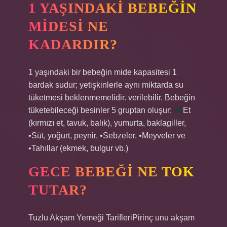
1 YAŞINDAKI BEBEĞIN
MIDESI NE
KADARDIR?
1 yaşındaki bir bebeğin mide kapasitesi 1
bardak sudur; yetişkinlerle aynı miktarda su
tüketmesi beklenmemelidir. verilebilir. Bebeğin
tüketebileceği besinler 5 gruptan oluşur:
Et
(kırmızı et, tavuk, balık), yumurta, baklagiller,
•Süt, yoğurt, peynir, •Sebzeler, •Meyveler ve
•Tahıllar (ekmek, bulgur vb.)
GECE BEBEĞI NE TOK
TUTAR?
Tuzlu Akşam Yemeği TarifleriPirinç unu akşam