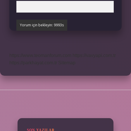
https://www.teomanforum.com
https://vavyapi.com.tr
https://parkhayat.com.tr
Sitemap
SIDEBAR
SON YAZILAR