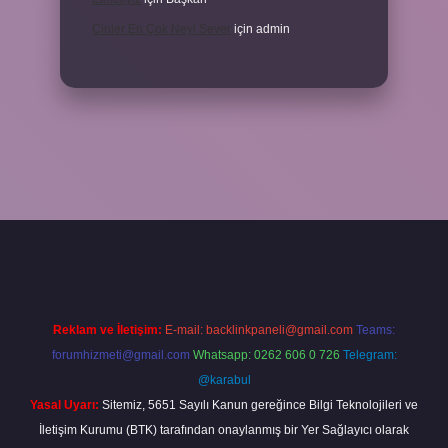
Cinler En Çok Neyi Sever
için
admin
.xyz/
Reklam ve İletişim:
E-mail:
backlinkpaneli@gmail.com
Teams:
forumhizmeti@gmail.com
Whatsapp: 0262 606 0 726
Telegram:
@karabul
Yasal Uyarı:
Sitemiz, 5651 Sayılı Kanun gereğince Bilgi Teknolojileri ve
İletişim Kurumu (BTK) tarafından onaylanmış bir Yer Sağlayıcı olarak