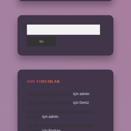
Arama
SON YORUMLAR
Can Sıkıntısı Için Hangi Sure
için
admin
Can Sıkıntısı Için Hangi Sure
için
Deniz
3 6 Yaş Için Kitap Seçerken Nelere Dikkat
Etmeliyiz
için
admin
3 6 Yaş Için Kitap Seçerken Nelere Dikkat
Etmeliyiz
için
Başkan