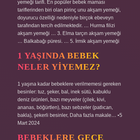
yemeği tarifi. En popüler bebek maması
tariflerinden biri olan pirinç unu akşam yemeği,
doyurucu özelliği nedeniyle birçok ebeveyn
tarafından tercih edilmektedir. … Hurma filizi
akşam yemeği … 3. Elma tarçın akşam yemeği
… Balkabağı püresi. … 5. İrmik akşam yemeği
1 YAŞINDA BEBEK
NELER YIYEMEZ?
1 yaşına kadar bebeklere verilmemesi gereken
besinler: tuz, şeker, bal, inek sütü, kabuklu
deniz ürünleri, bazı meyveler (çilek, kivi,
ananas, böğürtlen), bazı sebzeler (patlıcan,
bakla), şekerli besinler, Daha fazla makale… •5
Mart 2024
BEBEKLERE GECE