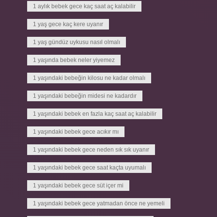
1 aylık bebek gece kaç saat aç kalabilir
1 yaş gece kaç kere uyanır
1 yaş gündüz uykusu nasıl olmalı
1 yaşında bebek neler yiyemez
1 yaşındaki bebeğin kilosu ne kadar olmalı
1 yaşındaki bebeğin midesi ne kadardır
1 yaşındaki bebek en fazla kaç saat aç kalabilir
1 yaşındaki bebek gece acıkır mı
1 yaşındaki bebek gece neden sık sık uyanır
1 yaşındaki bebek gece saat kaçta uyumalı
1 yaşındaki bebek gece süt içer mi
1 yaşındaki bebek gece yatmadan önce ne yemeli