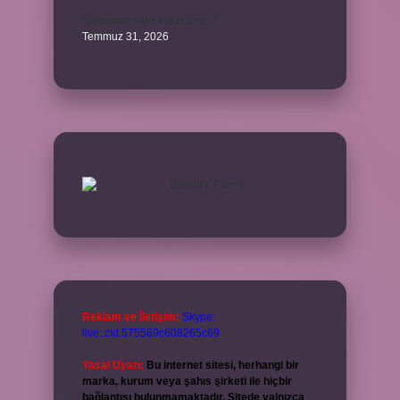
Şanzıman vites kutusu mu ?
Temmuz 31, 2026
Reklam ve İletişim:
Skype:
live:.cid.575569c608265c69
Yasal Uyarı:
Bu internet sitesi, herhangi bir
marka, kurum veya şahıs şirketi ile hiçbir
bağlantısı bulunmamaktadır. Sitede yalnızca