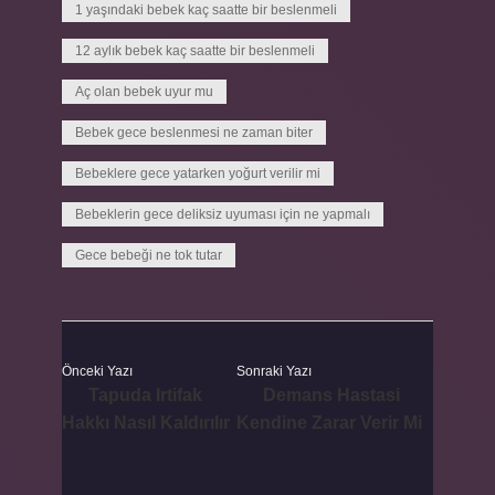
1 yaşındaki bebek kaç saatte bir beslenmeli
12 aylık bebek kaç saatte bir beslenmeli
Aç olan bebek uyur mu
Bebek gece beslenmesi ne zaman biter
Bebeklere gece yatarken yoğurt verilir mi
Bebeklerin gece deliksiz uyuması için ne yapmalı
Gece bebeği ne tok tutar
Önceki Yazı
Sonraki Yazı
Tapuda Irtifak
Demans Hastasi
Hakkı Nasıl Kaldırılır
Kendine Zarar Verir Mi