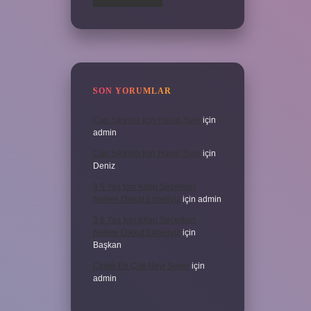
SON YORUMLAR
Can Sıkıntısı Için Hangi Sure
için
admin
Can Sıkıntısı Için Hangi Sure
için
Deniz
3 6 Yaş Için Kitap Seçerken
Nelere Dikkat Etmeliyiz
için
admin
3 6 Yaş Için Kitap Seçerken
Nelere Dikkat Etmeliyiz
için
Başkan
Cinler En Çok Neyi Sever
için
admin