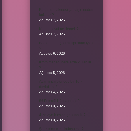
Kurutma makinesi çamaşırı neden
kokutur ?
Ağustos 7, 2026
Kendini avut ne demek ?
Ağustos 7, 2026
Borsada hangi emir tipi daha iyidir
?
Ağustos 6, 2026
Krom madeni nerelerde kullanılır
?
Ağustos 5, 2026
Avar İmparatorluğu bir Türk
devleti mi ?
Ağustos 4, 2026
86 Esmaül Hüsna nedir ?
Ağustos 3, 2026
4. seviye kurs belgesi nedir ?
Ağustos 3, 2026
Şanzıman vites kutusu mu ?