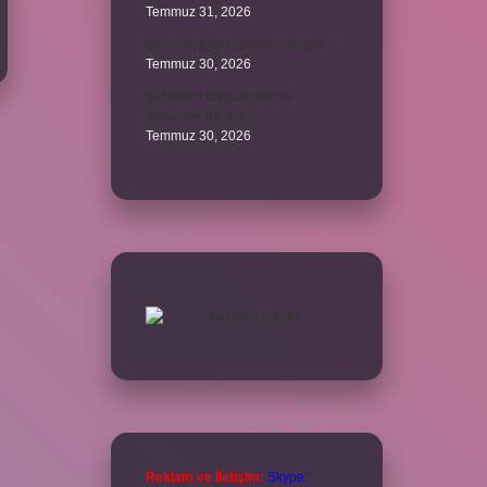
Temmuz 31, 2026
Batuhan hangi dizide oynuyor ?
Temmuz 30, 2026
Şubedeki kargoyu teslim
almazsak ne olur ?
Temmuz 30, 2026
Reklam ve İletişim:
Skype: