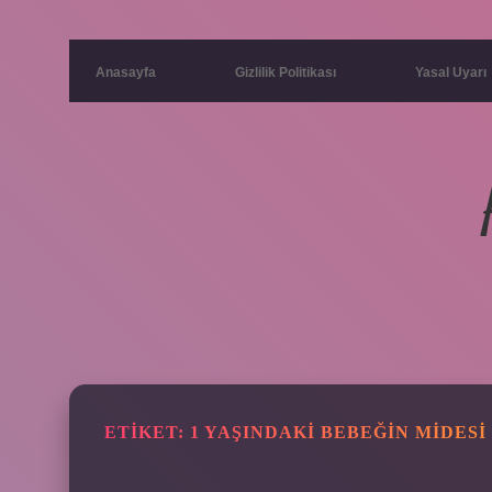
Anasayfa
Gizlilik Politikası
Yasal Uyarı
ETIKET:
1 YAŞINDAKI BEBEĞIN MIDES