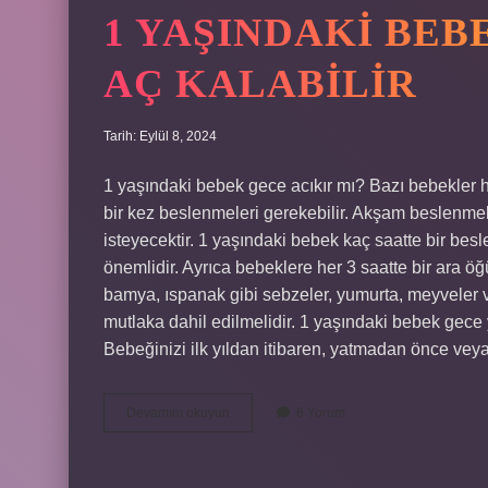
1 YAŞINDAKI BEB
AÇ KALABILIR
Tarih: Eylül 8, 2024
1 yaşındaki bebek gece acıkır mı? Bazı bebekler h
bir kez beslenmeleri gerekebilir. Akşam beslenme
isteyecektir. 1 yaşındaki bebek kaç saatte bir be
önemlidir. Ayrıca bebeklere her 3 saatte bir ara öğü
bamya, ıspanak gibi sebzeler, yumurta, meyveler v
mutlaka dahil edilmelidir. 1 yaşındaki bebek ge
Bebeğinizi ilk yıldan itibaren, yatmadan önce v
1
Devamını okuyun
6 Yorum
Yaşındaki
Bebek
Gece