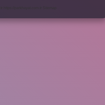
tr
https://parkhayat.com.tr
Sitemap