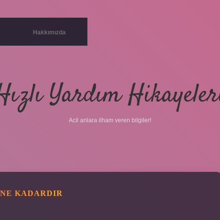
Hakkımızda
Hızlı Yardım Hikayeler
Acil anlara ilham veren bilgiler!
I NE KADARDIR