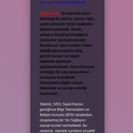
live:.cid.575569c608265c69
Yasal Uyarı:
Bu internet sitesi,
herhangi bir marka, kurum veya
şahıs şirketi ile hiçbir bağlantısı
bulunmamaktadır. Sitede
yalnızca kendi hazırladığımız
makaleler paylaşılmaktadır.
Burada yer alan içerikler haber
niteliği taşımamakta olup,
gerçek kurum ve kişiler
hakkında paylaşım
yapılmamaktadır. Gerçek kurum
ve kişiler ile isim benzerlikleri
tamamen tesadüfidir.
Sitemizdeki bilgiler taslak
halindedir ve tavsiye niteliği
taşımazlar.
Sitemiz, 5651 Sayılı Kanun
gereğince Bilgi Teknolojileri ve
İletişim Kurumu (BTK) tarafından
onaylanmış bir Yer Sağlayıcı
olarak hizmet vermektedir. Bu
nedenle, sitedeki içerikleri proaktif