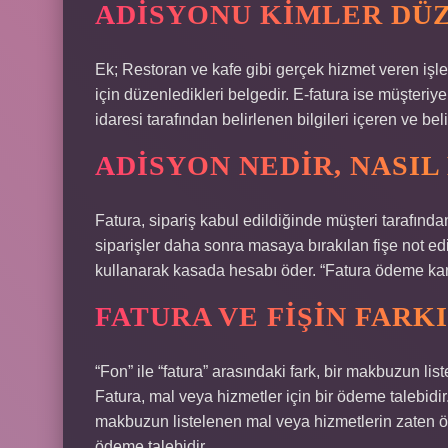
ADISYONU KIMLER DÜ
Ek; Restoran ve kafe gibi gerçek hizmet veren işle
için düzenledikleri belgedir. E-fatura ise müşteriy
idaresi tarafından belirlenen bilgileri içeren ve bel
ADISYON NEDIR, NASIL
Fatura, sipariş kabul edildiğinde müşteri tarafında
siparişler daha sonra masaya bırakılan fişe not ed
kullanarak kasada hesabı öder. “Fatura ödeme kanı
FATURA VE FIŞIN FARK
“Fon” ile “fatura” arasındaki fark, bir makbuzun li
Fatura, mal veya hizmetler için bir ödeme talebidir
makbuzun listelenen mal veya hizmetlerin zaten öde
ödeme talebidir.