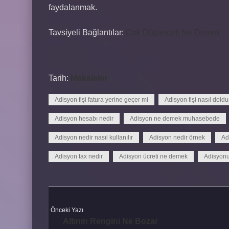
faydalanmak.
Tavsiyeli Bağlantılar:
Cok Düşünceli Ne Demek
Tarih:
Makaleler
Adisyon fişi fatura yerine geçer mi
Adisyon fişi nasıl doldu
Adisyon hesabı nedir
Adisyon ne demek muhasebede
Adisyon nedir nasıl kullanılır
Adisyon nedir örnek
Ad
Adisyon tax nedir
Adisyon ücreti ne demek
Adisyonu
Önceki Yazı
Altının Rengini Ne Bozar