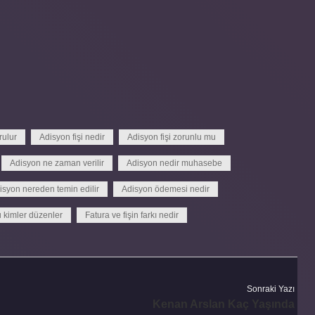
rulur
Adisyon fişi nedir
Adisyon fişi zorunlu mu
Adisyon ne zaman verilir
Adisyon nedir muhasebe
isyon nereden temin edilir
Adisyon ödemesi nedir
 kimler düzenler
Fatura ve fişin farkı nedir
Sonraki Yazı
Kenan Arslan Kaç Yaşında