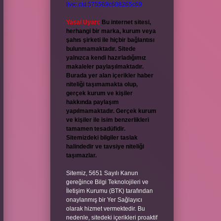
live:.cid.575569c608265c69
Yasal Uyarı:
Bu internet sitesi,
herhangi bir marka, kurum veya
şahıs şirketi ile hiçbir bağlantısı
bulunmamaktadır. Sitede
yalnızca kendi hazırladığımız
makaleler paylaşılmaktadır.
Burada yer alan içerikler haber
niteliği taşımamakta olup,
gerçek kurum ve kişiler
hakkında paylaşım
yapılmamaktadır. Gerçek kurum
ve kişiler ile isim benzerlikleri
tamamen tesadüfidir.
Sitemizdeki bilgiler taslak
halindedir ve tavsiye niteliği
taşımazlar.
Sitemiz, 5651 Sayılı Kanun
gereğince Bilgi Teknolojileri ve
İletişim Kurumu (BTK) tarafından
onaylanmış bir Yer Sağlayıcı
olarak hizmet vermektedir. Bu
nedenle, sitedeki içerikleri proaktif