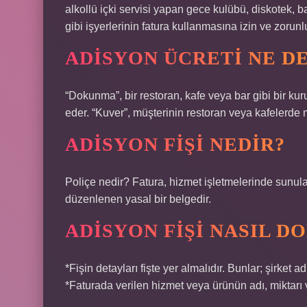
alkollü içki servisi yapan gece kulübü, diskotek, 
gibi işyerlerinin fatura kullanmasına izin ve zorunlul
ADISYON ÜCRETI NE D
“Dokunma”, bir restoran, kafe veya bar gibi bir kuru
eder. “Kuver”, müşterinin restoran veya kafelerde m
ADISYON FIŞI NEDIR?
Poliçe nedir? Fatura, hizmet işletmelerinde sunula
düzenlenen yasal bir belgedir.
ADISYON FIŞI NASIL 
*Fişin detayları fişte yer almalıdır. Bunlar; şirket 
*Faturada verilen hizmet veya ürünün adı, miktarı ve 