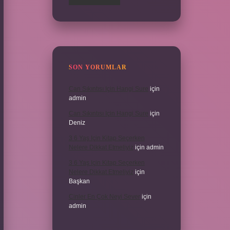
SON YORUMLAR
Can Sıkıntısı Için Hangi Sure
için
admin
Can Sıkıntısı Için Hangi Sure
için
Deniz
3 6 Yaş Için Kitap Seçerken
Nelere Dikkat Etmeliyiz
için
admin
3 6 Yaş Için Kitap Seçerken
Nelere Dikkat Etmeliyiz
için
Başkan
Cinler En Çok Neyi Sever
için
admin