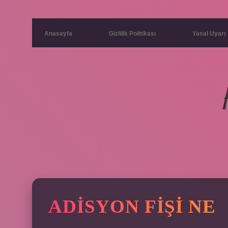
Anasayfa
Gizlilik Politikası
Yasal Uyarı
ADISYON FIŞI NE