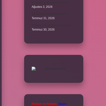
4. seviye kurs belgesi nedir ?
Ağustos 3, 2026
Şanzıman vites kutusu mu ?
Temmuz 31, 2026
Batuhan hangi dizide oynuyor ?
Temmuz 30, 2026
Reklam ve İletişim:
Skype: