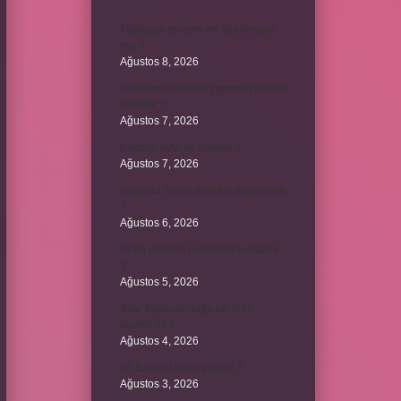
Titanyum tencere mi alüminyum
mu ?
Ağustos 8, 2026
Kurutma makinesi çamaşırı neden
kokutur ?
Ağustos 7, 2026
Kendini avut ne demek ?
Ağustos 7, 2026
Borsada hangi emir tipi daha iyidir
?
Ağustos 6, 2026
Krom madeni nerelerde kullanılır
?
Ağustos 5, 2026
Avar İmparatorluğu bir Türk
devleti mi ?
Ağustos 4, 2026
86 Esmaül Hüsna nedir ?
Ağustos 3, 2026