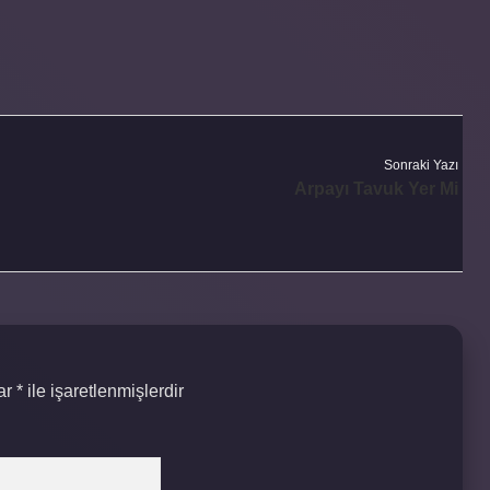
Sonraki Yazı
Arpayı Tavuk Yer Mi
lar
*
ile işaretlenmişlerdir