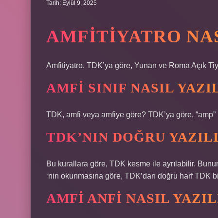
Tarih: Eylül 9, 2025
AMFITIYATRO NAS
Amfitiyatro. TDK’ya göre, Yunan ve Roma Açık Tiyat
AMFI SINIF NASIL YAZI
TDK, amfi veya amfiye göre? TDK’ya göre, “amp” k
TDK’NIN DOĞRU YAZILI
Bu kurallara göre, TDK kesme ile ayrılabilir. Bununl
‘nin okunmasına göre, TDK’dan doğru harf TDK bi
AMFI ANFI NASIL YAZIL