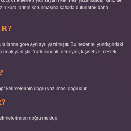
küçük harflerle siyah zeytin ı kelimesi yazılmalıdır. İkiniz de
izin kurallarının korunmasına katkıda bulunarak daha
IR?
allarına göre ayrı ayrı yazılmıştır. Bu nedenle, yurtdışındaki
zmak yanlıştır. Yurtdışındaki deneyim, kişisel ve mesleki
?
amp” kelimelerinin doğru yazılması doğrudur.
R?
 kelimelerinden doğru mektup.