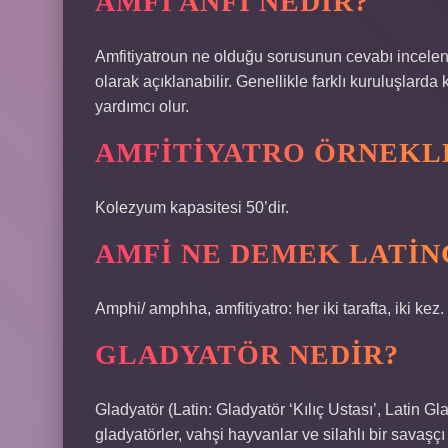
AMFI ANFI NEDIR?
Amfitiyatroun ne olduğu sorusunun cevabı incelene
olarak açıklanabilir. Genellikle farklı kuruluşlard
yardımcı olur.
AMFITIYATRO ÖRNEKL
Kolezyum kapasitesi 50’dir.
AMFI NE DEMEK LATIN
Amphi/ amphha, amfitiyatro: her iki tarafta, iki kez
GLADYATÖR NEDIR?
Gladyatör (Latin: Gladyatör ‘Kılıç Ustası’, Latin 
gladyatörler, vahşi hayvanlar ve silahlı bir savaşçı