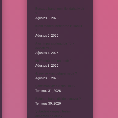
Borsada hangi emir tipi daha iyidir
?
Ağustos 6, 2026
Krom madeni nerelerde kullanılır
?
Ağustos 5, 2026
Avar İmparatorluğu bir Türk
devleti mi ?
Ağustos 4, 2026
86 Esmaül Hüsna nedir ?
Ağustos 3, 2026
4. seviye kurs belgesi nedir ?
Ağustos 3, 2026
Şanzıman vites kutusu mu ?
Temmuz 31, 2026
Batuhan hangi dizide oynuyor ?
Temmuz 30, 2026
Şubedeki kargoyu teslim
almazsak ne olur ?