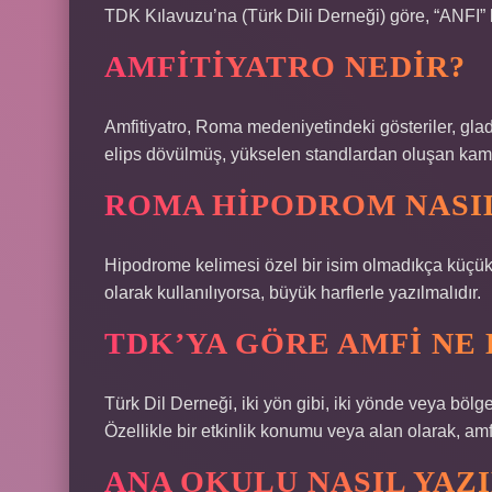
TDK Kılavuzu’na (Türk Dili Derneği) göre, “ANFI” ke
AMFITIYATRO NEDIR?
Amfitiyatro, Roma medeniyetindeki gösteriler, gla
elips dövülmüş, yükselen standlardan oluşan kamus
ROMA HIPODROM NASIL
Hipodrome kelimesi özel bir isim olmadıkça küçük h
olarak kullanılıyorsa, büyük harflerle yazılmalıdır.
TDK’YA GÖRE AMFI NE
Türk Dil Derneği, iki yön gibi, iki yönde veya bölged
Özellikle bir etkinlik konumu veya alan olarak, amfi
ANA OKULU NASIL YAZI