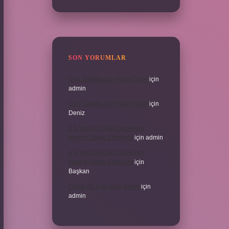
SON YORUMLAR
Can Sıkıntısı Için Hangi Sure
için
admin
Can Sıkıntısı Için Hangi Sure
için
Deniz
3 6 Yaş Için Kitap Seçerken
Nelere Dikkat Etmeliyiz
için
admin
3 6 Yaş Için Kitap Seçerken
Nelere Dikkat Etmeliyiz
için
Başkan
Cinler En Çok Neyi Sever
için
admin