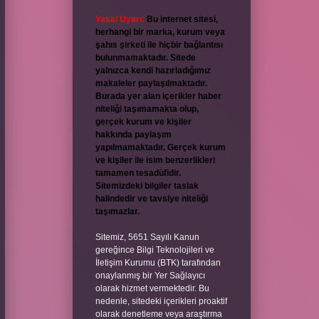
Yasal Uyarı:
Bu internet sitesi,
herhangi bir marka, kurum veya
şahıs şirketi ile hiçbir bağlantısı
bulunmamaktadır. Sitede
yalnızca kendi hazırladığımız
makaleler paylaşılmaktadır.
Burada yer alan içerikler haber
niteliği taşımamakta olup,
gerçek kurum ve kişiler
hakkında paylaşım
yapılmamaktadır. Gerçek kurum
ve kişiler ile isim benzerlikleri
tamamen tesadüfidir.
Sitemizdeki bilgiler taslak
halindedir ve tavsiye niteliği
taşımazlar.
Sitemiz, 5651 Sayılı Kanun
gereğince Bilgi Teknolojileri ve
İletişim Kurumu (BTK) tarafından
onaylanmış bir Yer Sağlayıcı
olarak hizmet vermektedir. Bu
nedenle, sitedeki içerikleri proaktif
olarak denetleme veya araştırma