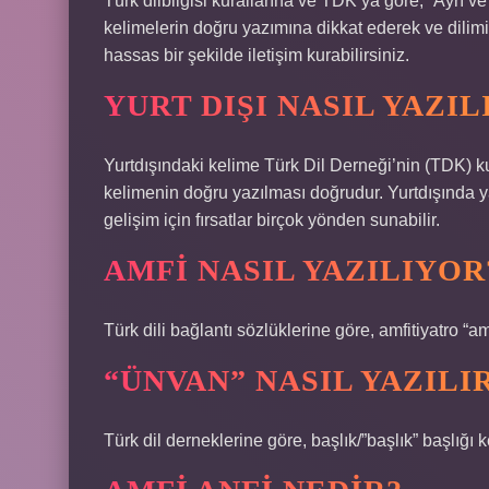
Türk dilbilgisi kurallarına ve TDK’ya göre, “Ayrı ve 
kelimelerin doğru yazımına dikkat ederek ve dilim
hassas bir şekilde iletişim kurabilirsiniz.
YURT DIŞI NASIL YAZIL
Yurtdışındaki kelime Türk Dil Derneği’nin (TDK) kur
kelimenin doğru yazılması doğrudur. Yurtdışında ya
gelişim için fırsatlar birçok yönden sunabilir.
AMFI NASIL YAZILIYOR
Türk dili bağlantı sözlüklerine göre, amfitiyatro “
“ÜNVAN” NASIL YAZILI
Türk dil derneklerine göre, başlık/”başlık” başlığı