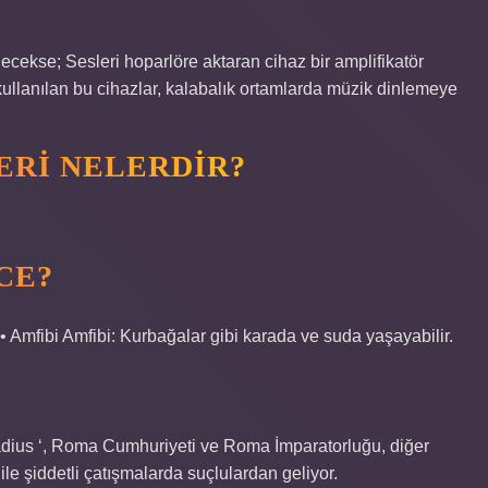
cekse; Sesleri hoparlöre aktaran cihaz bir amplifikatör
a kullanılan bu cihazlar, kalabalık ortamlarda müzik dinlemeye
ERI NELERDIR?
CE?
. • Amfibi Amfibi: Kurbağalar gibi karada ve suda yaşayabilir.
Gladius ‘, Roma Cumhuriyeti ve Roma İmparatorluğu, diğer
 ile şiddetli çatışmalarda suçlulardan geliyor.