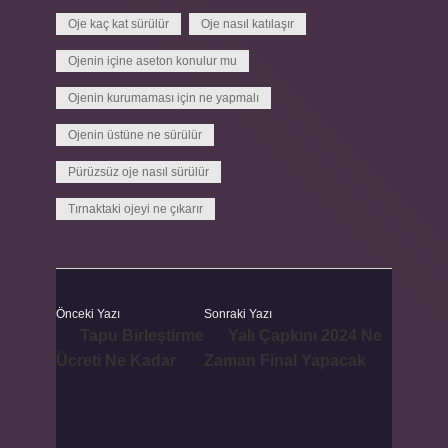
Oje kaç kat sürülür
Oje nasıl katılaşır
Ojenin içine aseton konulur mu
Ojenin kurumaması için ne yapmalı
Ojenin üstüne ne sürülür
Pürüzsüz oje nasıl sürülür
Tırnaktaki ojeyi ne çıkarır
Önceki Yazı
Sonraki Yazı
Tapu Birleştirme
Yalı Çapkını 2024 Ne
Ücreti Ne Kadar
Zaman Final Yapacak