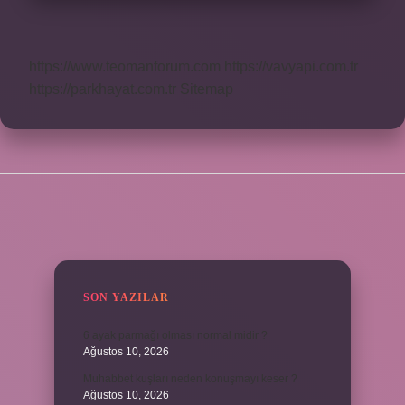
https://www.teomanforum.com
https://vavyapi.com.tr
https://parkhayat.com.tr
Sitemap
SIDEBAR
SON YAZILAR
6 ayak parmağı olması normal midir ?
Ağustos 10, 2026
Muhabbet kuşları neden konuşmayı keser ?
Ağustos 10, 2026