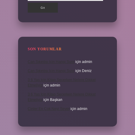
SON YORUMLAR
Can Sıkıntısı Için Hangi Sure
için
admin
Can Sıkıntısı Için Hangi Sure
için
Deniz
3 6 Yaş Için Kitap Seçerken Nelere Dikkat
Etmeliyiz
için
admin
3 6 Yaş Için Kitap Seçerken Nelere Dikkat
Etmeliyiz
için
Başkan
Cinler En Çok Neyi Sever
için
admin