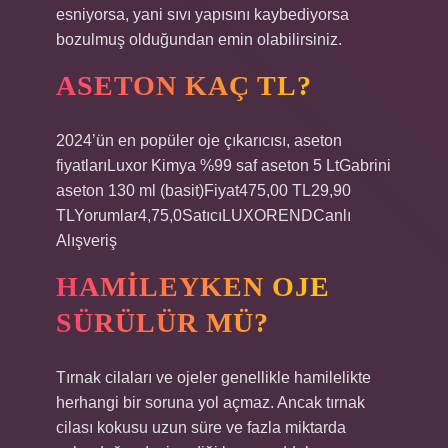
esniyorsa, yani sıvı yapısını kaybediyorsa
bozulmuş olduğundan emin olabilirsiniz.
ASETON KAÇ TL?
2024’ün en popüler oje çıkarıcısı, aseton
fiyatlarıLuxor Kimya %99 saf aseton 5 LtGabrini
aseton 130 ml (basit)Fiyat475,00 TL29,90
TLYorumlar4,75,0SatıcıLUXORENDCanlı
Alışveriş
HAMILEYKEN OJE
SÜRÜLÜR MÜ?
Tırnak cilaları ve ojeler genellikle hamilelikte
herhangi bir soruna yol açmaz. Ancak tırnak
cilası kokusu uzun süre ve fazla miktarda