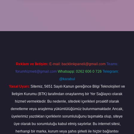
etexper.xyz/
Reklam ve İletişim:
E-mail:
backlinkpaneli@gmail.com
Teams:
forumhizmeti@gmail.com
Whatsapp: 0262 606 0 726
Telegram:
@karabul
Yasal Uyarı:
Sitemiz, 5651 Sayılı Kanun gereğince Bilgi Teknolojileri ve
İletişim Kurumu (BTK) tarafından onaylanmış bir Yer Sağlayıcı olarak
hizmet vermektedir. Bu nedenle, sitedeki içerikleri proaktif olarak
denetleme veya araştırma yükümlülüğümüz bulunmamaktadır. Ancak,
üyelerimiz yazdıkları içeriklerin sorumluluğunu taşımakta olup, siteye
üye olarak bu sorumluluğu kabul etmiş sayılırlar. Bu internet sitesi,
herhangi bir marka, kurum veya şahıs şirketi ile hiçbir bağlantısı