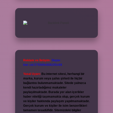
Reklam ve İletişim:
Skype:
live:.cid.575569c608265c69
Yasal Uyarı:
Bu internet sitesi, herhangi bir
marka, kurum veya şahıs şirketi ile hiçbir
bağlantısı bulunmamaktadır. Sitede yalnızca
kendi hazırladığımız makaleler
paylaşılmaktadır. Burada yer alan içerikler
haber niteliği taşımamakta olup, gerçek kurum
ve kişiler hakkında paylaşım yapılmamaktadır.
Gerçek kurum ve kişiler ile isim benzerlikleri
tamamen tesadüfidir. Sitemizdeki bilgiler