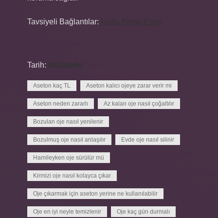
Tavsiyeli Bağlantılar:
Malta Kimin Eseri
Tarih:
Makaleler
Aseton kaç TL
Aseton kalıcı ojeye zarar verir mi
Aseton neden zararlı
Az kalan oje nasıl çoğaltılır
Bozulan oje nasıl yenilenir
Bozulmuş oje nasıl anlaşılır
Evde oje nasıl silinir
Hamileyken oje sürülür mü
Kirmizi oje nasıl kolayca çıkar
Oje çıkarmak için aseton yerine ne kullanılabilir
Oje en iyi neyle temizlenir
Oje kaç gün durmalı