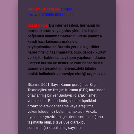
Reklam ve İletişim:
Skype:
live:.cid.575569c608265c69
Yasal Uyarı:
Bu internet sitesi, herhangi bir
marka, kurum veya şahıs şirketi ile hiçbir
bağlantısı bulunmamaktadır. Sitede yalnızca
kendi hazırladığımız makaleler
paylaşılmaktadır. Burada yer alan içerikler
haber niteliği taşımamakta olup, gerçek kurum
ve kişiler hakkında paylaşım yapılmamaktadır.
Gerçek kurum ve kişiler ile isim benzerlikleri
tamamen tesadüfidir. Sitemizdeki bilgiler
taslak halindedir ve tavsiye niteliği taşımazlar.
Sitemiz, 5651 Sayılı Kanun gereğince Bilgi
Teknolojileri ve İletişim Kurumu (BTK) tarafından
onaylanmış bir Yer Sağlayıcı olarak hizmet
vermektedir. Bu nedenle, sitedeki içerikleri
proaktif olarak denetleme veya araştırma
yükümlülüğümüz bulunmamaktadır. Ancak,
üyelerimiz yazdıkları içeriklerin sorumluluğunu
taşımakta olup, siteye üye olarak bu
sorumluluğu kabul etmiş sayılırlar.