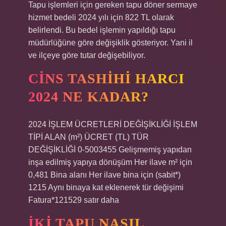
Tapu işlemleri için gereken tapu döner sermaye
hizmet bedeli 2024 yılı için 822 TL olarak
belirlendi. Bu bedel işlemin yapıldığı tapu
müdürlüğüne göre değişiklik gösteriyor. Yani il
ve ilçeye göre tutar değişebiliyor.
CINS TASHIHI HARCI
2024 NE KADAR?
2024 İŞLEM ÜCRETLERİ DEĞİŞİKLİĞİ İŞLEM
TİPİ ALAN (m²) ÜCRET (TL) TÜR
DEĞİŞİKLİĞİ 0-5003455 Gelişmemiş yapıdan
inşa edilmiş yapıya dönüşüm Her ilave m² için
0,481 Bina alanı Her ilave bina için (sabit*)
1215 Aynı binaya kat eklenerek tür değişimi
Fatura*121529 satır daha
İKI TAPU NASIL