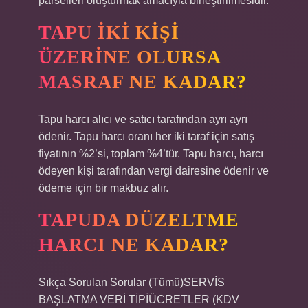
parselleri oluşturmak amacıyla birleştirilmesidir.
TAPU IKI KIŞI
ÜZERINE OLURSA
MASRAF NE KADAR?
Tapu harcı alıcı ve satıcı tarafından ayrı ayrı
ödenir. Tapu harcı oranı her iki taraf için satış
fiyatının %2’si, toplam %4’tür. Tapu harcı, harcı
ödeyen kişi tarafından vergi dairesine ödenir ve
ödeme için bir makbuz alır.
TAPUDA DÜZELTME
HARCI NE KADAR?
Sıkça Sorulan Sorular (Tümü)SERVİS
BAŞLATMA VERİ TİPİÜCRETLER (KDV