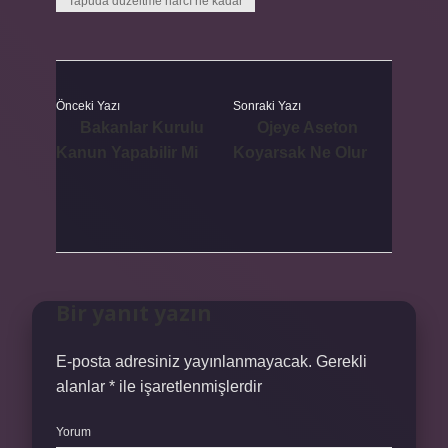
Tapuda düzeltme harcı ne kadar
Önceki Yazı
Sonraki Yazı
Bakanlar Kurulu
Ojeye Aseton
Kanun Yapabilir Mi
Koyarsak Ne Olur
Bir yanıt yazın
E-posta adresiniz yayınlanmayacak.
Gerekli
alanlar
*
ile işaretlenmişlerdir
Yorum