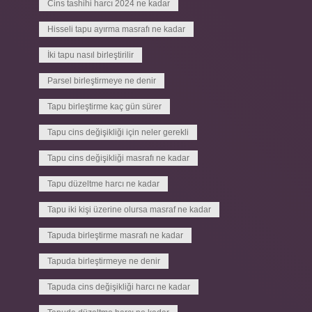
Cins tashihi harcı 2024 ne kadar
Hisseli tapu ayırma masrafı ne kadar
İki tapu nasıl birleştirilir
Parsel birleştirmeye ne denir
Tapu birleştirme kaç gün sürer
Tapu cins değişikliği için neler gerekli
Tapu cins değişikliği masrafı ne kadar
Tapu düzeltme harcı ne kadar
Tapu iki kişi üzerine olursa masraf ne kadar
Tapuda birleştirme masrafı ne kadar
Tapuda birleştirmeye ne denir
Tapuda cins değişikliği harcı ne kadar